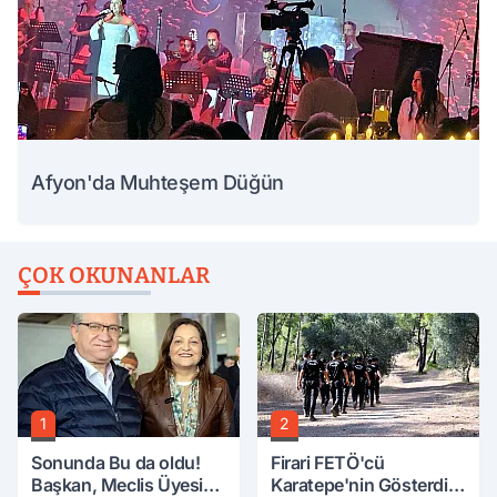
Afyon'da Muhteşem Düğün
ÇOK OKUNANLAR
1
2
Sonunda Bu da oldu!
Firari FETÖ'cü
Başkan, Meclis Üyesini
Karatepe'nin Gösterdiği