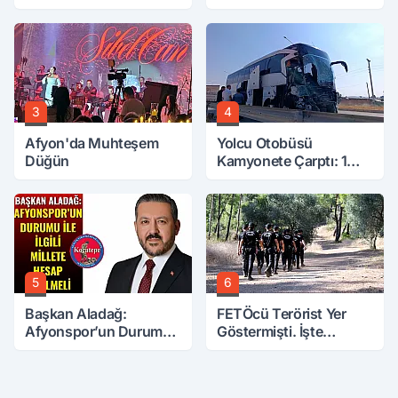
Hobi Bahçesinden
Yerler Didik Didik
Attırdı
Aranıyor
3
4
Afyon'da Muhteşem
Yolcu Otobüsü
Düğün
Kamyonete Çarptı: 1
Ölü, 15 Yaralı
5
6
Başkan Aladağ:
FETÖcü Terörist Yer
Afyonspor’un Durumu
Göstermişti. İşte
İle İlgili Millete Hesap
Bulunanlar
Verilmeli