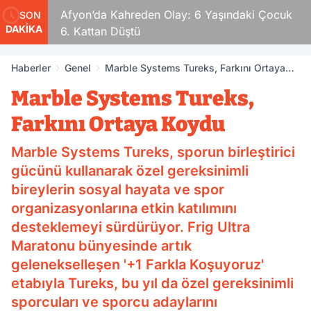
ldular
Afyon’da Kahreden Olay: 6 Yaşındaki Çocuk
SON
DAKİKA
6. Kattan Düştü
Haberler
Genel
Marble Systems Tureks, Farkını Ortaya
Koydu
Marble Systems Tureks,
Farkını Ortaya Koydu
Marble Systems Tureks, sporun birleştirici
gücünü kullanarak özel gereksinimli
bireylerin sosyal hayata ve spor
organizasyonlarına etkin katılımını
desteklemeyi sürdürüyor. Frig Ultra
Maratonu bünyesinde artık
gelenekselleşen '+1 Farkla Koşuyoruz'
etabıyla Tureks, bu yıl da özel gereksinimli
sporcuları ve sporcu adaylarını