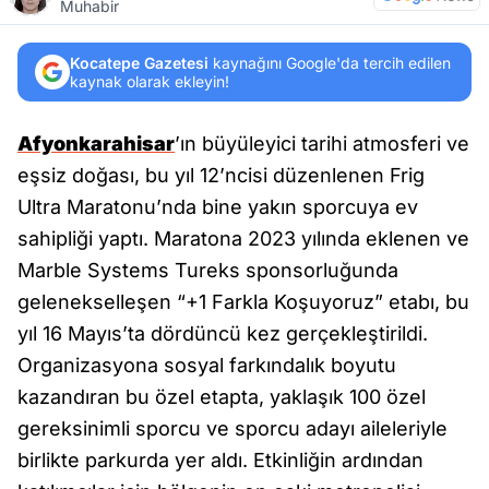
Muhabir
Kocatepe Gazetesi
kaynağını Google'da tercih edilen
kaynak olarak ekleyin!
Afyonkarahisar
’ın büyüleyici tarihi atmosferi ve
eşsiz doğası, bu yıl 12’ncisi düzenlenen Frig
Ultra Maratonu’nda bine yakın sporcuya ev
sahipliği yaptı. Maratona 2023 yılında eklenen ve
Marble Systems Tureks sponsorluğunda
gelenekselleşen “+1 Farkla Koşuyoruz” etabı, bu
yıl 16 Mayıs’ta dördüncü kez gerçekleştirildi.
Organizasyona sosyal farkındalık boyutu
kazandıran bu özel etapta, yaklaşık 100 özel
gereksinimli sporcu ve sporcu adayı aileleriyle
birlikte parkurda yer aldı. Etkinliğin ardından