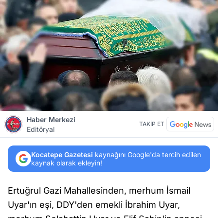
Haber Merkezi
TAKİP ET
Editöryal
Kocatepe Gazetesi
kaynağını Google'da tercih edilen
kaynak olarak ekleyin!
Ertuğrul Gazi Mahallesinden, merhum İsmail
Uyar'ın eşi, DDY'den emekli İbrahim Uyar,