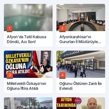
1
2
Afyon'da Tatil Kabusa
Afyonkarahisar'ın
Döndü, Acı Son!
Gururları İl Müdürüyle
Buluştu
3
4
Milletvekili Özkaya’nın
Oğlunu Öldüren Zanlı İle
Oğluna İftira Atıldı
Evlendi