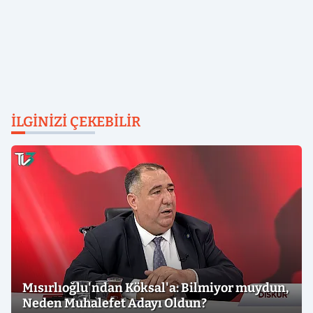
İLGINIZI ÇEKEBILIR
Mısırlıoğlu'ndan Köksal'a: Bilmiyor muydun,
Neden Muhalefet Adayı Oldun?