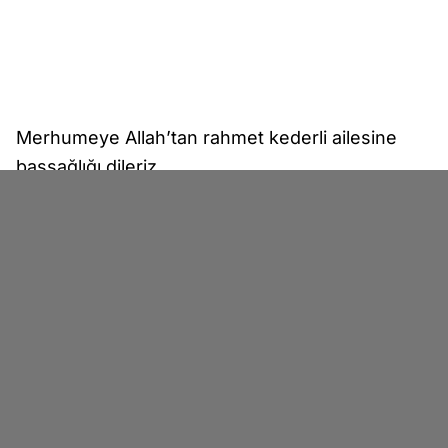
Merhumeye Allah’tan rahmet kederli ailesine
başsağlığı dileriz.
Afyon Cenaze İlanı
Haber Merkezi
İlk Yorum Yazan Sen Ol!