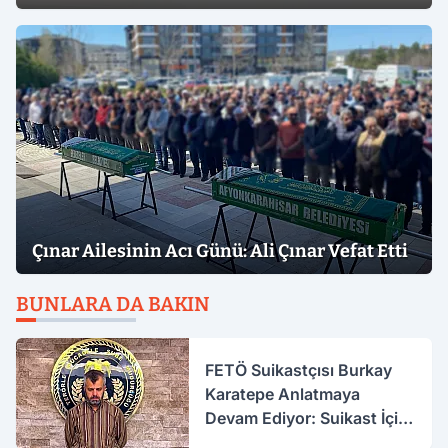
Çınar Ailesinin Acı Günü: Ali Çınar Vefat Etti
BUNLARA DA BAKIN
FETÖ Suikastçısı Burkay
Karatepe Anlatmaya
Devam Ediyor: Suikast İçin
Gittim