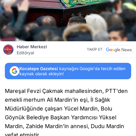
Haber Merkezi
TAKİP ET
Editöryal
Kocatepe Gazetesi
kaynağını Google'da tercih edilen
kaynak olarak ekleyin!
Mareşal Fevzi Çakmak mahallesinden, PTT'den
emekli merhum Ali Mardin'in eşi, İl Sağlık
Müdürlüğünde çalışan Yücel Mardin, Bolu
Göynük Belediye Başkan Yardımcısı Yüksel
Mardin, Zahide Mardin'in annesi, Dudu Mardin
vefat etmiştir.