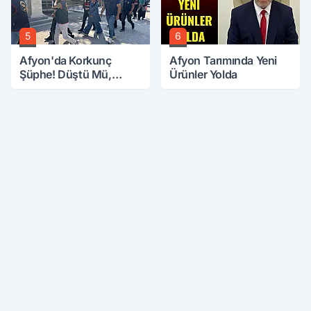
5
6
Afyon'da Korkunç
Afyon Tarımında Yeni
Şüphe! Düştü Mü,
Ürünler Yolda
Öldürüldü Mü!