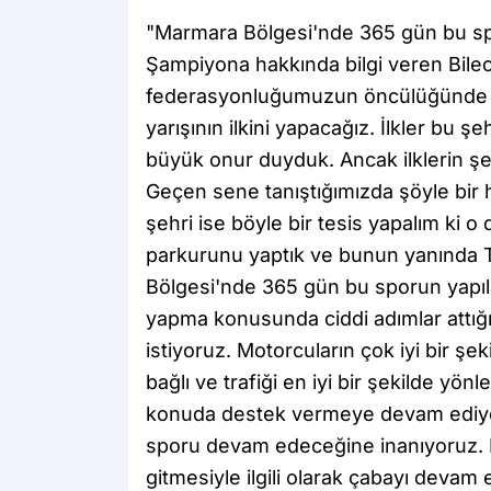
"Marmara Bölgesi'nde 365 gün bu spo
Şampiyona hakkında bilgi veren Bilec
federasyonluğumuzun öncülüğünde val
yarışının ilkini yapacağız. İlkler bu ş
büyük onur duyduk. Ancak ilklerin şe
Geçen sene tanıştığımızda şöyle bir 
şehri ise böyle bir tesis yapalım ki o
parkurunu yaptık ve bunun yanında T
Bölgesi'nde 365 gün bu sporun yapıl
yapma konusunda ciddi adımlar attığ
istiyoruz. Motorcuların çok iyi bir şeki
bağlı ve trafiği en iyi bir şekilde yö
konuda destek vermeye devam ediyo
sporu devam edeceğine inanıyoruz. B
gitmesiyle ilgili olarak çabayı devam 