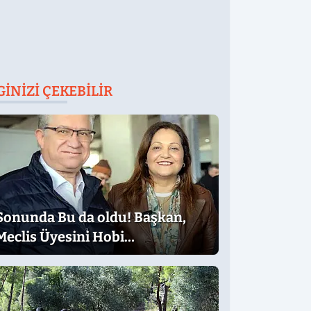
GINIZI ÇEKEBILIR
Sonunda Bu da oldu! Başkan,
Meclis Üyesini Hobi
Bahçesinden Attırdı