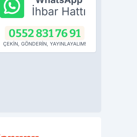
İhbar Hattı
0552 831 76 91
ÇEKİN, GÖNDERİN, YAYINLAYALIM!