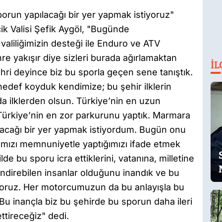
run yapılacağı bir yer yapmak istiyoruz"
ik Valisi Şefik Aygöl, "Bugünde
iliğimizin desteği ile Enduro ve ATV
ehre yakışır diye sizleri burada ağırlamaktan
İL
hri deyince biz bu sporla geçen sene tanıştık.
hedef koyduk kendimize; bu şehir ilklerin
 da ilklerden olsun. Türkiye’nin en uzun
ürkiye’nin en zor parkurunu yaptık. Marmara
acağı bir yer yapmak istiyordum. Bugün onu
ımızı memnuniyetle yaptığımızı ifade etmek
lde bu sporu icra ettiklerini, vatanına, milletine
nlendirebilen insanlar olduğunu inandık ve bu
ruz. Her motorcumuzun da bu anlayışla bu
u inançla biz bu şehirde bu sporun daha ileri
ettireceğiz" dedi.