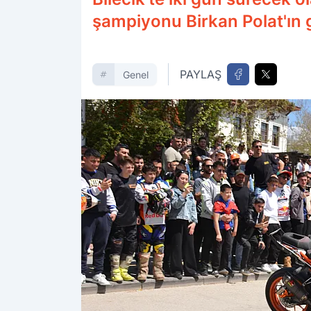
şampiyonu Birkan Polat'ın g
PAYLAŞ
Genel