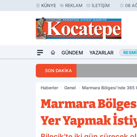
KÜNYE
REKLAM
İLETIŞIM
08 A
GÜNDEM
YAZARLAR
RESMI
16:23
Meslektaşını Vur
SON DAKİKA
Haberler
Genel
Marmara Bölgesi'nde 365 G
Marmara Bölgesi
Yer Yapmak İsti
Bilecik'te iki gün sürecek