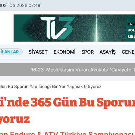
ĞUSTOS 2026 07:48
SIYASET
EKONOMI
SPOR
ASAYIŞ
GENE
 İLANLAR
an Avukata 'Cinayete Tam Teşebbüs' Suçlaması
ün Bu Sporun Yapılacağı Bir Yer Yapmak İstiyoruz
'nde 365 Gün Bu Sporun
yoruz
 olan Enduro & ATV Türkiye Şampiyonası