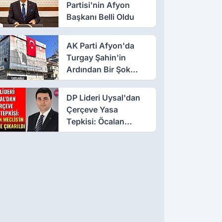
Partisi'nin Afyon
Başkanı Belli Oldu
AK Parti Afyon'da
Turgay Şahin'in
Ardından Bir Şok
Daha!
DP Lideri Uysal'dan
Çerçeve Yasa
Tepkisi: Öcalan
Meclis'in Üzerine
Çıkarıldı