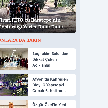
Firari FETÖ'cü Karatepe'nin
Gösterdiği Yerler Didik Didik
Aranıyor
UNLARA DA BAKIN
Başhekim Balcı'dan
Dikkat Çeken
Açıklama!
Afyon’da Kahreden
Olay: 6 Yaşındaki
Çocuk 6. Kattan
Düştü
Özgür Özel'in Yeni