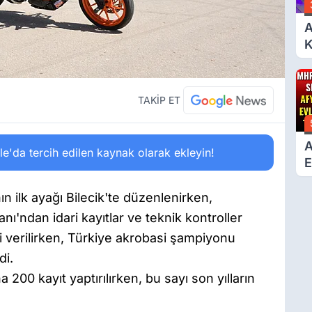
A
K
6
Ç
D
TAKİP ET
A
'da tercih edilen kaynak olarak ekleyin!
E
T
 ilk ayağı Bilecik'te düzenlenirken,
ndan idari kayıtlar ve teknik kontroller
gi verilirken, Türkiye akrobasi şampiyonu
di.
00 kayıt yaptırılırken, bu sayı son yılların