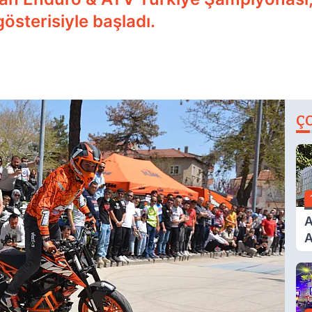
österisiyle başladı.
Ç
A
A
T
A
Ş