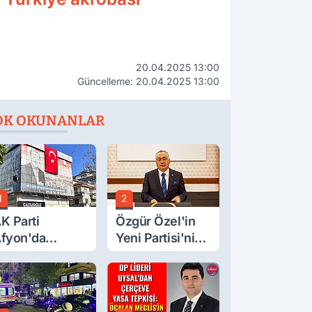
20.04.2025 13:00
Güncelleme: 20.04.2025 13:00
OK OKUNANLAR
1
2
K Parti
Özgür Özel'in
fyon'da
Yeni Partisi'nin
urgay Şahin'in
Afyon Başkanı
rdından Bir
Belli Oldu
ok Daha!