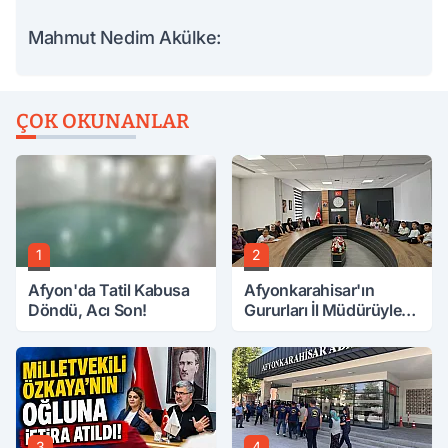
Mahmut Nedim Akülke:
ÇOK OKUNANLAR
1
2
Afyon'da Tatil Kabusa
Afyonkarahisar'ın
Döndü, Acı Son!
Gururları İl Müdürüyle
Buluştu
3
4