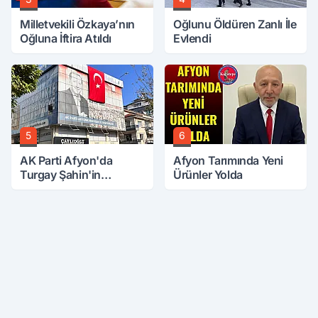
Milletvekili Özkaya’nın
Oğlunu Öldüren Zanlı İle
Oğluna İftira Atıldı
Evlendi
5
6
AK Parti Afyon'da
Afyon Tarımında Yeni
Turgay Şahin'in
Ürünler Yolda
Ardından Bir Şok Daha!