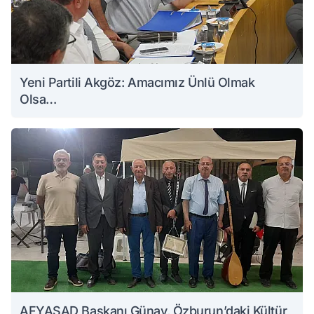
Yeni Partili Akgöz: Amacımız Ünlü Olmak
Olsa…
AFYAŞAD Başkanı Günay, Özburun’daki Kültür