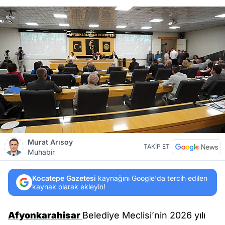
Murat Arısoy
TAKİP ET
Muhabir
Kocatepe Gazetesi
kaynağını Google'da tercih edilen
kaynak olarak ekleyin!
Afyonkarahisar
Belediye Meclisi’nin 2026 yılı