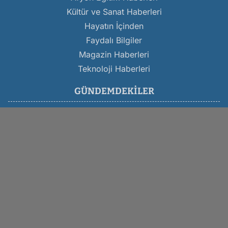
Kültür ve Sanat Haberleri
Hayatın İçinden
Faydalı Bilgiler
Magazin Haberleri
Teknoloji Haberleri
GÜNDEMDEKILER
Son Dakika Afyon Haberleri
Afyon Belediyesi Haberleri
Afyon Trafik Kazası
Afyon Asayiş Haberleri
Afyon Haber
Afyonkarahisar Haberleri
Afyon Altın Fiyatları