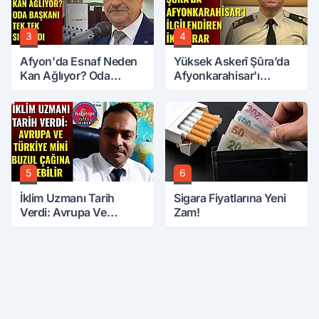
3
4
Afyon'da Esnaf Neden
Yüksek Askerî Şûra’da
Kan Ağlıyor? Oda
Afyonkarahisar'ı
Başkanı Tek Tek Sıraladı
İlgilendiren İki Karar
5
6
İklim Uzmanı Tarih
Sigara Fiyatlarına Yeni
Verdi: Avrupa Ve
Zam!
Türkiye Mini Buzul
Çağına Girebilir