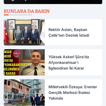
BUNLARA DA BAKIN
Rektör Aslan, Başkan
Çelik’ten Destek İstedi
Yüksek Askerî Şûra’da
Afyonkarahisar'ı
İlgilendiren İki Karar
Milletvekili Özkaya: Erenler
Gençlik Merkezi İhalesi
Yakında