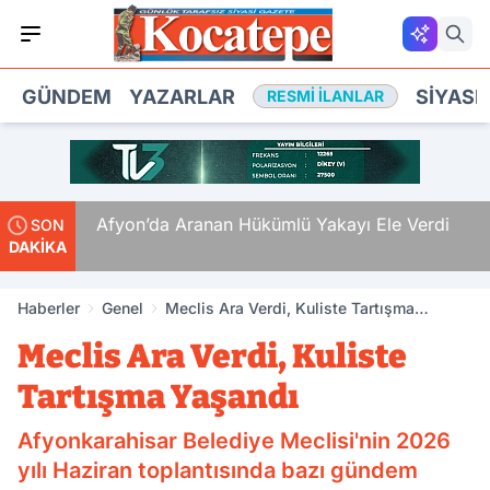
GÜNDEM
YAZARLAR
SIYASE
RESMI İLANLAR
 Ölüm
Afyon’da Aranan Hükümlü Yakayı Ele Verdi
SON
DAKİKA
Haberler
Genel
Meclis Ara Verdi, Kuliste Tartışma
Yaşandı
Meclis Ara Verdi, Kuliste
Tartışma Yaşandı
Afyonkarahisar Belediye Meclisi'nin 2026
yılı Haziran toplantısında bazı gündem