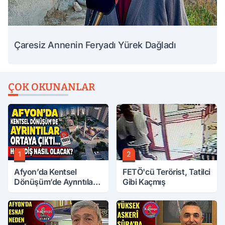
Çaresiz Annenin Feryadı Yürek Dağladı
ÇOK OKUNANLAR
1
2
Afyon’da Kentsel
FETÖ'cü Terörist, Tatilci
Dönüşüm’de Ayrıntılar
Gibi Kaçmış
Ortaya Çıktı… Hakediş
Nasıl Olacak?