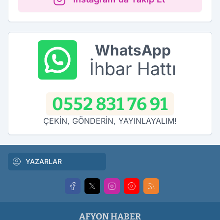
WhatsApp
İhbar Hattı
0552 831 76 91
ÇEKİN, GÖNDERİN, YAYINLAYALIM!
YAZARLAR
AFYON HABER