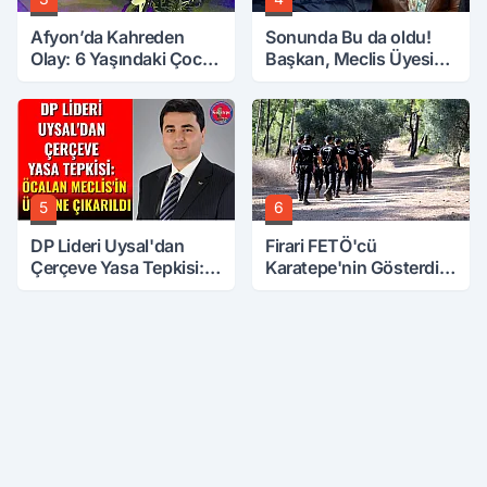
Afyon’da Kahreden
Sonunda Bu da oldu!
Olay: 6 Yaşındaki Çocuk
Başkan, Meclis Üyesini
6. Kattan Düştü
Hobi Bahçesinden
Attırdı
5
6
DP Lideri Uysal'dan
Firari FETÖ'cü
Çerçeve Yasa Tepkisi:
Karatepe'nin Gösterdiği
Öcalan Meclis'in
Yerler Didik Didik
Üzerine Çıkarıldı
Aranıyor