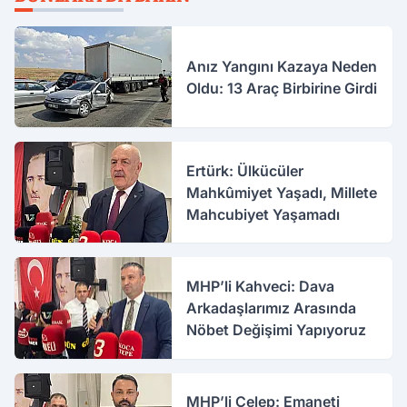
Anız Yangını Kazaya Neden
Oldu: 13 Araç Birbirine Girdi
Ertürk: Ülkücüler
Mahkûmiyet Yaşadı, Millete
Mahcubiyet Yaşamadı
MHP’li Kahveci: Dava
Arkadaşlarımız Arasında
Nöbet Değişimi Yapıyoruz
MHP’li Celep: Emaneti