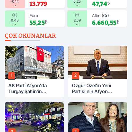
-0.14
0.25
13.779
47,74
₺
Euro
Altın (Gr)
0.43
2.59
55,25
₺
6.660,55
₺
ÇOK OKUNANLAR
1
2
AK Parti Afyon'da
Özgür Özel'in Yeni
Turgay Şahin'in
Partisi'nin Afyon
Ardından Bir Şok Daha!
Başkanı Belli Oldu
3
4