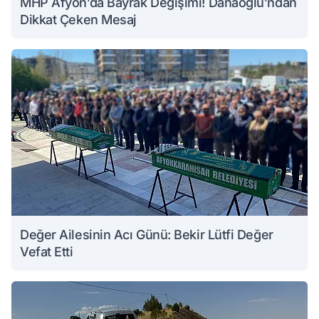
MHP Afyon’da Bayrak Değişimi! Danaoğlu’ndan
Dikkat Çeken Mesaj
Değer Ailesinin Acı Günü: Bekir Lütfi Değer
Vefat Etti