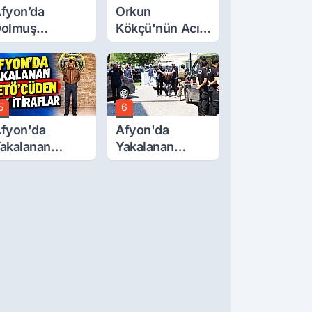
fyon’da
Orkun
olmuş
Kökçü'nün Acı
cretlerine
Günü... Cenaze
üzde 40 Zam
Namazı
alebi
Emirdağ'da
5
6
fyon'da
Afyon'da
akalanan
Yakalanan
ETÖ'Cüden
FETÖ'cü
ok İtiraflar
Terörist
Adliye'de