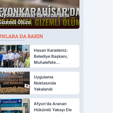
Afyonkarahisar'da Mezarlıkta
Gizemli Ölüm
UNLARA DA BAKIN
Hasan Karadeniz:
Belediye Başkanı,
Muhalefete
Tahammül Edemiyor
Uygulama
Noktasında
Yakalandı
Afyon’da Aranan
Hükümlü Yakayı Ele