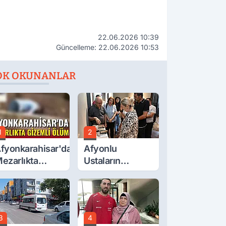
22.06.2026 10:39
Güncelleme: 22.06.2026 10:53
OK OKUNANLAR
1
2
fyonkarahisar'da
Afyonlu
ezarlıkta
Ustaların
izemli Ölüm
Eserleri
Görücüye Çıktı
3
4