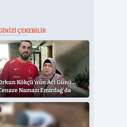
GINIZI ÇEKEBILIR
Orkun Kökçü'nün Acı Günü...
Cenaze Namazı Emirdağ'da