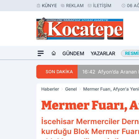
KÜNYE
REKLAM
İLETIŞIM
06 A
GÜNDEM
YAZARLAR
RESMI
16:42
Afyon’da Aranan 
SON DAKİKA
Haberler
Genel
Mermer Fuarı, Afyon'a Yeni
Mermer Fuarı, Af
İscehisar Mermerciler Dern
kurduğu Blok Mermer Fuarın