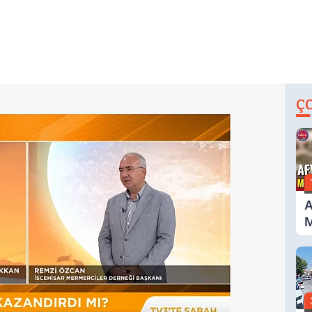
Ç
A
M
G