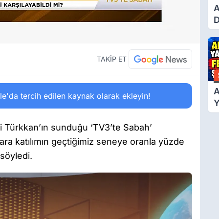
A
D
Ü
Y
T
TAKİP ET
A
'da tercih edilen kaynak olarak ekleyin!
Y
F
Ş
 Türkkan’ın sunduğu ‘TV3’te Sabah’
ara katılımın geçtiğimiz seneye oranla yüzde
 söyledi.