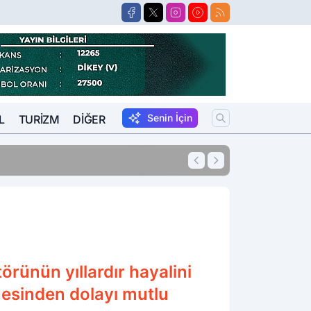
Senin İçin
L
TURIZM
DIĞER
15:57
Suikastçi FETÖCÜ 
rünün yıllardır hayalini
mesinden dolayı mutlu