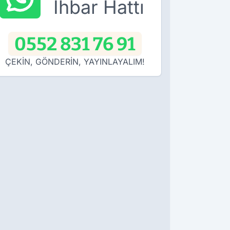
İhbar Hattı
0552 831 76 91
ÇEKİN, GÖNDERİN, YAYINLAYALIM!