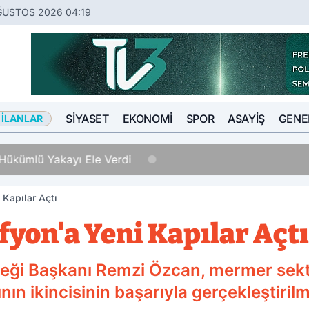
ĞUSTOS 2026 04:19
SIYASET
EKONOMI
SPOR
ASAYIŞ
GENE
 İLANLAR
Hükümlü Yakayı Ele Verdi
 Kapılar Açtı
yon'a Yeni Kapılar Açtı
eği Başkanı Remzi Özcan, mermer sektö
ın ikincisinin başarıyla gerçekleştiril