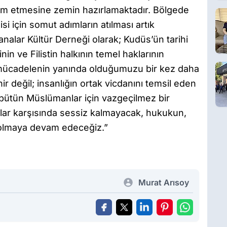
devam etmesine zemin hazırlamaktadır. Bölgede
isi için somut adımların atılması artık
nalar Kültür Derneği olarak; Kudüs’ün tarihi
nin ve Filistin halkının temel haklarının
 mücadelenin yanında olduğumuzu bir kez daha
r değil; insanlığın ortak vicdanını temsil eden
e bütün Müslümanlar için vazgeçilmez bir
rılar karşısında sessiz kalmayacak, hukukun,
a olmaya devam edeceğiz.”
Murat Arısoy