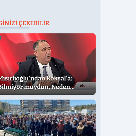
GINIZI ÇEKEBILIR
Mısırlıoğlu'ndan Köksal'a:
Bilmiyor muydun, Neden
Muhalefet Adayı Oldun?