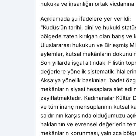
hukuka ve insanlığın ortak vicdanına y
Açıklamada şu ifadelere yer verildi:
“Kudüs’ün tarihi, dini ve hukuki stat
bölgede zaten kırılgan olan barış ve i
Uluslararası hukukun ve Birleşmiş Mille
eylemler, kutsal mekânların dokunulma
Son yıllarda işgal altındaki Filistin t
değerlere yönelik sistematik ihlalleri
Aksa’ya yönelik baskınlar, ibadet öz
mekânların siyasi hesaplara alet edilm
zayıflatmaktadır. Kadınanalar Kültür 
ve tüm inanç mensuplarının kutsal kab
saldırının karşısında olduğumuzu açık
haklarının ve evrensel değerlerin tem
mekânların korunması, yalnızca bölges