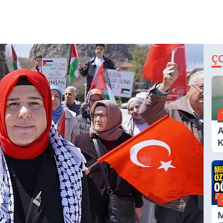
Ç
A
K
A
M