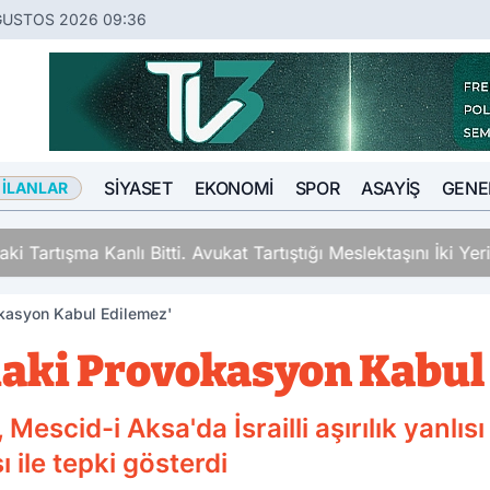
ĞUSTOS 2026 09:36
SIYASET
EKONOMI
SPOR
ASAYIŞ
GENE
 İLANLAR
ki Tartışma Kanlı Bitti. Avukat Tartıştığı Meslektaşını İki Y
kasyon Kabul Edilemez'
daki Provokasyon Kabul
 Mescid-i Aksa'da İsrailli aşırılık yanl
ile tepki gösterdi