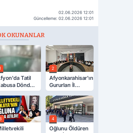
02.06.2026 12:01
Güncelleme: 02.06.2026 12:01
OK OKUNANLAR
1
2
fyon'da Tatil
Afyonkarahisar'ın
abusa Döndü,
Gururları İl
cı Son!
Müdürüyle
Buluştu
3
4
illetvekili
Oğlunu Öldüren