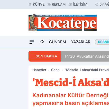
KÜNYE
REKLAM
İLETIŞIM
07 A
GÜNDEM
YAZARLAR
RESMI
14:30
Avukatlar Arasında
SON DAKİKA
Haberler
Genel
'Mescid-İ Aksa'daki Provo
'Mescid-İ Aksa'
Kadınanalar Kültür Derneği,
yapmasına basın açıklaması 