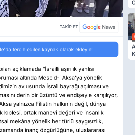
Ö
O
A
TAKİP ET
A
'da tercih edilen kaynak olarak ekleyin!
K
D
Ö
an açıklamada “İsrailli aşırılık yanlısı
koruması altında Mescid-i Aksa’ya yönelik
dimizin avlusunda İsrail bayrağı açılması ve
masını derin bir üzüntü ve endişeyle karşılıyor,
ksa yalnızca Filistin halkının değil, dünya
 kıblesi, ortak manevi değeri ve insanlık
tsal mekâna yönelik her türlü saygısızlık,
ı zamanda inanç özgürlüğüne, uluslararası