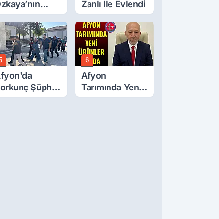
zkaya’nın
Zanlı İle Evlendi
ğluna İftira
tıldı
5
6
fyon'da
Afyon
orkunç Şüphe!
Tarımında Yeni
üştü Mü,
Ürünler Yolda
ldürüldü Mü!