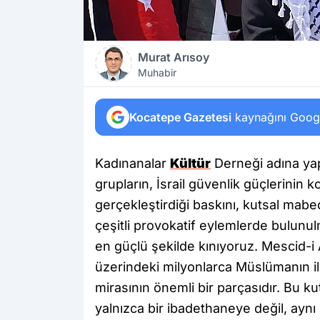
Murat Arısoy
Muhabir
Kocatepe Gazetesi
kaynağını Google
Kadınanalar
Kültür
Derneği adına yapıl
grupların, İsrail güvenlik güçlerinin 
gerçekleştirdiği baskını, kutsal mabe
çeşitli provokatif eylemlerde bulunul
en güçlü şekilde kınıyoruz. Mescid-i A
üzerindeki milyonlarca Müslümanın ilk
mirasının önemli bir parçasıdır. Bu ku
yalnızca bir ibadethaneye değil, ayn