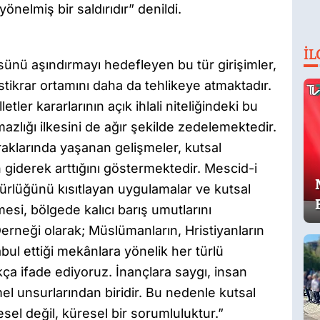
önelmiş bir saldırıdır” denildi.
İL
üsünü aşındırmayı hedefleyen bu tür girişimler,
stikrar ortamını daha da tehlikeye atmaktadır.
tler kararlarının açık ihlali niteliğindeki bu
zlığı ilkesini de ağır şekilde zedelemektedir.
opraklarında yaşanan gelişmeler, kutsal
n giderek arttığını göstermektedir. Mescid-i
gürlüğünü kısıtlayan uygulamalar ve kutsal
esi, bölgede kalıcı barış umutlarını
Derneği olarak; Müslümanların, Hristiyanların
ul ettiği mekânlara yönelik her türlü
ça ifade ediyoruz. İnançlara saygı, insan
el unsurlarından biridir. Bu nedenle kutsal
el değil, küresel bir sorumluluktur.”