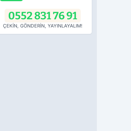
0552 831 76 91
ÇEKİN, GÖNDERİN, YAYINLAYALIM!