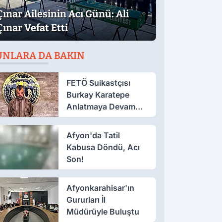
Çınar Ailesinin Acı Günü: Ali
Çınar Vefat Etti
UNLARA DA BAKIN
FETÖ Suikastçısı
Burkay Karatepe
Anlatmaya Devam
Ediyor: Suikast İçin
Gittim
Afyon'da Tatil
Kabusa Döndü, Acı
Son!
Afyonkarahisar'ın
Gururları İl
Müdürüyle Buluştu