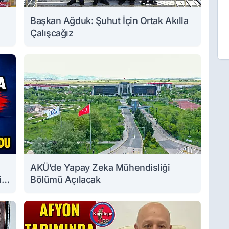
Başkan Ağduk: Şuhut İçin Ortak Akılla
Çalışcağız
AKÜ’de Yapay Zeka Mühendisliği
i
Bölümü Açılacak