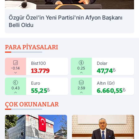
Özgür Özel'in Yeni Partisi'nin Afyon Başkanı
Belli Oldu
PARA PIYASALARI
Bist100
Dolar
-0.14
0.25
13.779
47,74
₺
Euro
Altın (Gr)
0.43
2.59
55,25
₺
6.660,55
₺
ÇOK OKUNANLAR