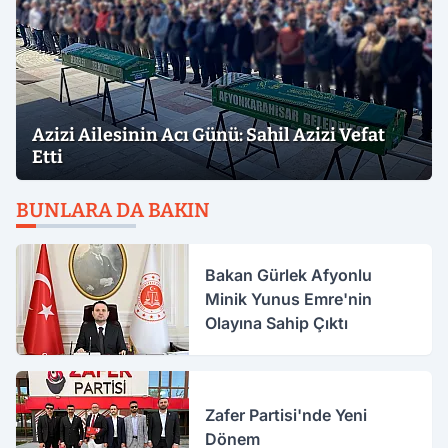
Azizi Ailesinin Acı Günü: Sahil Azizi Vefat
Etti
BUNLARA DA BAKIN
Bakan Gürlek Afyonlu
Minik Yunus Emre'nin
Olayına Sahip Çıktı
Zafer Partisi'nde Yeni
Dönem