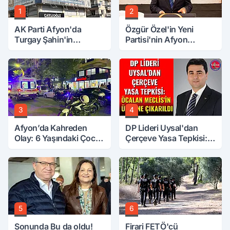
1
2
AK Parti Afyon'da
Özgür Özel'in Yeni
Turgay Şahin'in
Partisi'nin Afyon
Ardından Bir Şok Daha!
Başkanı Belli Oldu
3
4
Afyon’da Kahreden
DP Lideri Uysal'dan
Olay: 6 Yaşındaki Çocuk
Çerçeve Yasa Tepkisi:
6. Kattan Düştü
Öcalan Meclis'in
Üzerine Çıkarıldı
5
6
Sonunda Bu da oldu!
Firari FETÖ'cü