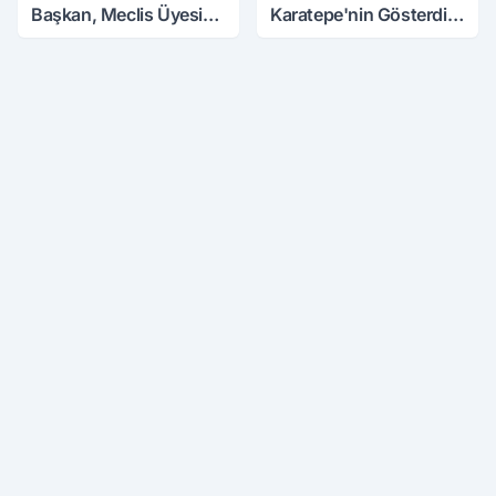
Başkan, Meclis Üyesini
Karatepe'nin Gösterdiği
Hobi Bahçesinden
Yerler Didik Didik
Attırdı
Aranıyor