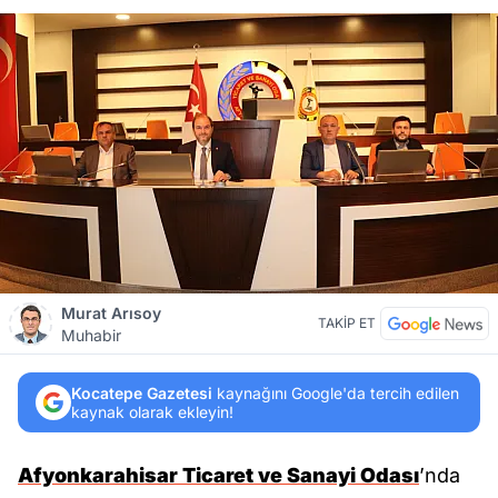
Murat Arısoy
TAKİP ET
Muhabir
Kocatepe Gazetesi
kaynağını Google'da tercih edilen
kaynak olarak ekleyin!
Afyonkarahisar Ticaret ve Sanayi Odası
’nda