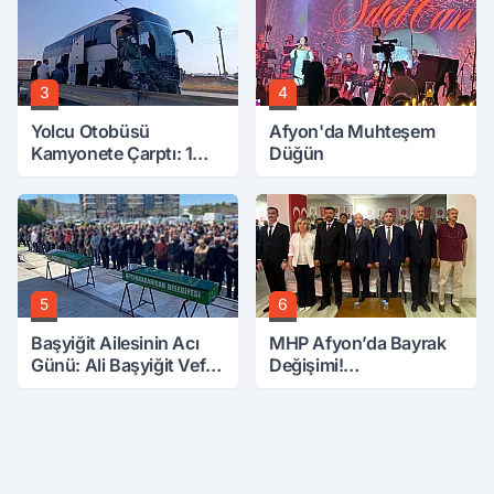
3
4
Yolcu Otobüsü
Afyon'da Muhteşem
Kamyonete Çarptı: 1
Düğün
Ölü, 15 Yaralı
5
6
Başyiğit Ailesinin Acı
MHP Afyon’da Bayrak
Günü: Ali Başyiğit Vefat
Değişimi!
Etti
Danaoğlu’ndan Dikkat
Çeken Mesaj