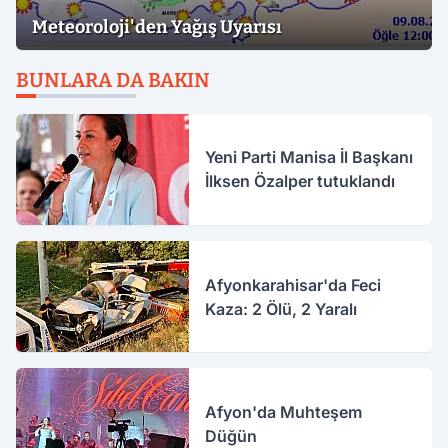
Meteoroloji'den Yağış Uyarısı
BUNLARA DA BAKIN
Yeni Parti Manisa İl Başkanı
İlksen Özalper tutuklandı
Afyonkarahisar'da Feci
Kaza: 2 Ölü, 2 Yaralı
Afyon'da Muhteşem
Düğün