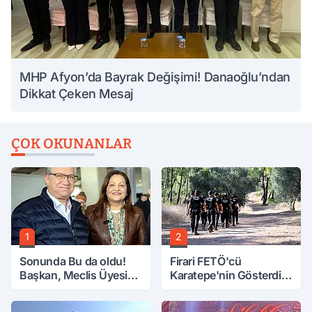
MHP Afyon’da Bayrak Değişimi! Danaoğlu’ndan
Dikkat Çeken Mesaj
ÇOK OKUNANLAR
1
2
Sonunda Bu da oldu!
Firari FETÖ'cü
Başkan, Meclis Üyesini
Karatepe'nin Gösterdiği
Hobi Bahçesinden
Yerler Didik Didik
Attırdı
Aranıyor