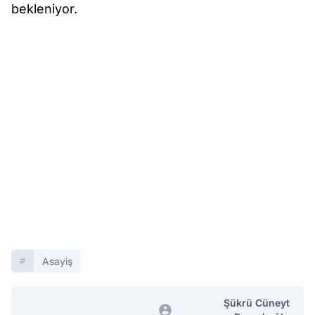
bekleniyor.
Asayiş
Şükrü Cüneyt