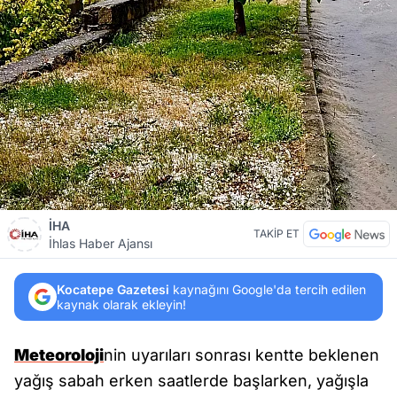
İHA
TAKİP ET
İhlas Haber Ajansı
Kocatepe Gazetesi
kaynağını Google'da tercih edilen
kaynak olarak ekleyin!
Meteoroloji
nin uyarıları sonrası kentte beklenen
yağış sabah erken saatlerde başlarken, yağışla