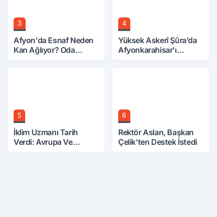
3
4
Afyon'da Esnaf Neden
Yüksek Askerî Şûra’da
Kan Ağlıyor? Oda
Afyonkarahisar'ı
Başkanı Tek Tek Sıraladı
İlgilendiren İki Karar
5
6
İklim Uzmanı Tarih
Rektör Aslan, Başkan
Verdi: Avrupa Ve
Çelik’ten Destek İstedi
Türkiye Mini Buzul
Çağına Girebilir