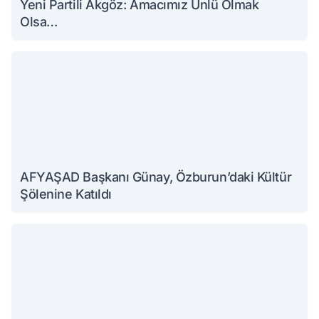
Yeni Partili Akgöz: Amacımız Ünlü Olmak
Olsa…
AFYAŞAD Başkanı Günay, Özburun’daki Kültür
Şölenine Katıldı