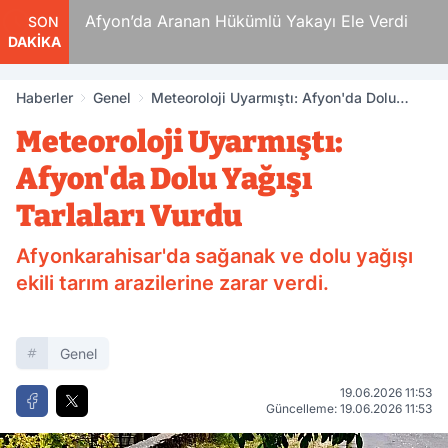
yon’da Aranan Hükümlü Yakayı Ele Verdi
Suikastçi 
SON
DAKİKA
Firar Günler
Haberler
Genel
Meteoroloji Uyarmıştı: Afyon'da Dolu
Yağışı Tarlaları Vurdu
Meteoroloji Uyarmıştı:
Afyon'da Dolu Yağışı
Tarlaları Vurdu
Afyonkarahisar'da sağanak ve dolu yağışı
ekili tarım arazilerine zarar verdi.
Genel
19.06.2026 11:53
Güncelleme: 19.06.2026 11:53