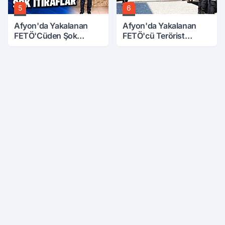
5
6
Afyon'da Yakalanan
Afyon'da Yakalanan
FETÖ'Cüden Şok
FETÖ'cü Terörist
İtiraflar
Adliye'de