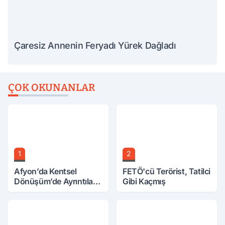
Çaresiz Annenin Feryadı Yürek Dağladı
ÇOK OKUNANLAR
1
2
Afyon’da Kentsel
FETÖ'cü Terörist, Tatilci
Dönüşüm’de Ayrıntılar
Gibi Kaçmış
Ortaya Çıktı… Hakediş
Nasıl Olacak?