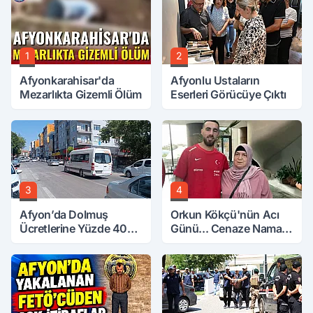
1
2
Afyonkarahisar'da
Afyonlu Ustaların
Mezarlıkta Gizemli Ölüm
Eserleri Görücüye Çıktı
3
4
Afyon’da Dolmuş
Orkun Kökçü'nün Acı
Ücretlerine Yüzde 40
Günü... Cenaze Namazı
Zam Talebi
Emirdağ'da