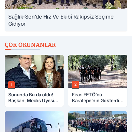
Sağlık-Sen’de Hız Ve Ekibi Rakipsiz Seçime
Gidiyor
ÇOK OKUNANLAR
1
2
Sonunda Bu da oldu!
Firari FETÖ'cü
Başkan, Meclis Üyesini
Karatepe'nin Gösterdiği
Hobi Bahçesinden
Yerler Didik Didik
Attırdı
Aranıyor