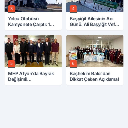
3
4
Yolcu Otobüsü
Başyiğit Ailesinin Acı
Kamyonete Çarptı: 1
Günü: Ali Başyiğit Vefat
Ölü, 15 Yaralı
Etti
5
6
MHP Afyon’da Bayrak
Başhekim Balcı'dan
Değişimi!
Dikkat Çeken Açıklama!
Danaoğlu’ndan Dikkat
Çeken Mesaj