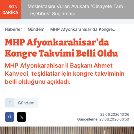
Çocuk
Meslektaşını Vuran Avukata 'Cinayete Tam
SON
DAKİKA
Teşebbüs' Suçlaması
Haberler
Gündem
MHP Afyonkarahisar'da Kongre
Takvimi Belli Oldu
MHP Afyonkarahisar'da
Kongre Takvimi Belli Oldu
MHP Afyonkarahisar İl Başkanı Ahmet
Kahveci, teşkilatlar için kongre takviminin
belli olduğunu açıkladı.
Gündem
22.06.2026 13:06
Güncelleme: 23.06.2026 06:50