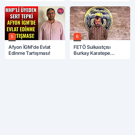
6. Kattan Düştü
Öcalan Meclis'in
Üzerine Çıkarıldı
5
6
Afyon İGM’de Evlat
FETÖ Suikastçısı
Edinme Tartışması!
Burkay Karatepe
Anlatmaya Devam
Ediyor: Suikast İçin
Gittim