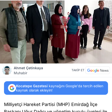
Ahmet Çetinkaya
TAKİP ET
Muhabir
Kocatepe Gazetesi
kaynağını Google'da tercih edilen
kaynak olarak ekleyin!
Milliyetçi Hareket Partisi (MHP) Emirdağ İlçe
Başkanı Uğur Dağcı ve yönetim kurulu üyeleri ile