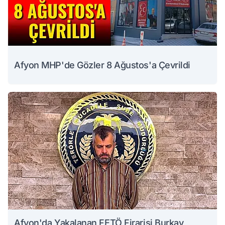
Afyon MHP'de Gözler 8 Ağustos'a Çevrildi
Afyon'da Yakalanan FETÖ Firarisi Burkay