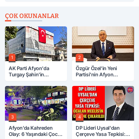
ÇOK OKUNANLAR
1
2
AK Parti Afyon'da
Özgür Özel'in Yeni
Turgay Şahin'in
Partisi'nin Afyon
Ardından Bir Şok Daha!
Başkanı Belli Oldu
3
4
Afyon’da Kahreden
DP Lideri Uysal'dan
Olay: 6 Yaşındaki Çocuk
Çerçeve Yasa Tepkisi: