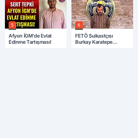
5
6
Afyon İGM’de Evlat
FETÖ Suikastçısı
Edinme Tartışması!
Burkay Karatepe
Anlatmaya Devam
Ediyor: Suikast İçin
Gittim