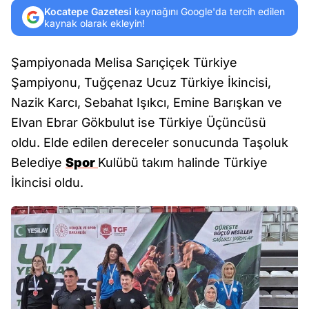
Kocatepe Gazetesi
kaynağını Google'da tercih edilen
kaynak olarak ekleyin!
Şampiyonada Melisa Sarıçiçek Türkiye
Şampiyonu, Tuğçenaz Ucuz Türkiye İkincisi,
Nazik Karcı, Sebahat Işıkcı, Emine Barışkan ve
Elvan Ebrar Gökbulut ise Türkiye Üçüncüsü
oldu. Elde edilen dereceler sonucunda Taşoluk
Belediye
Spor
Kulübü takım halinde Türkiye
İkincisi oldu.