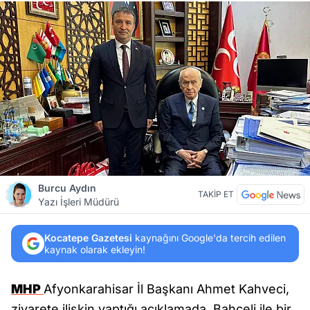
Burcu Aydın
TAKİP ET
Yazı İşleri Müdürü
Kocatepe Gazetesi
kaynağını Google'da tercih edilen
kaynak olarak ekleyin!
MHP
Afyonkarahisar İl Başkanı Ahmet Kahveci,
ziyarete ilişkin yaptığı açıklamada, Bahçeli ile bir