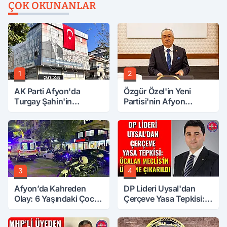
ÇOK OKUNANLAR
1
2
AK Parti Afyon'da
Özgür Özel'in Yeni
Turgay Şahin'in
Partisi'nin Afyon
Ardından Bir Şok Daha!
Başkanı Belli Oldu
3
4
Afyon’da Kahreden
DP Lideri Uysal'dan
Olay: 6 Yaşındaki Çocuk
Çerçeve Yasa Tepkisi:
6. Kattan Düştü
Öcalan Meclis'in
Üzerine Çıkarıldı