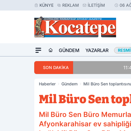
KÜNYE
REKLAM
İLETIŞIM
06 A
GÜNDEM
YAZARLAR
RESMI
11:41
Afyon'da Korkunç
SON DAKİKA
Haberler
Gündem
Mil Büro Sen toplantısın
Mil Büro Sen top
Mil Büro Sen Büro Memurları
Afyonkarahisar ev sahipliğ