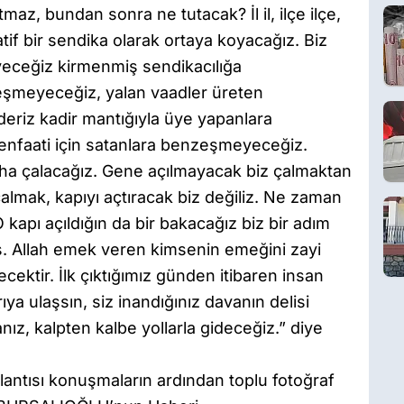
maz, bundan sonra ne tutacak? İl il, ilçe ilçe,
atif bir sendika olarak ortaya koyacağız. Biz
ceğiz kirmenmiş sendikacılığa
şmeyeceğiz, yalan vaadler üreten
eriz kadir mantığıyla üye yapanlara
faati için satanlara benzeşmeyeceğiz.
daha çalacağız. Gene açılmayacak biz çalmaktan
lmak, kapıyı açtıracak biz değiliz. Ne zaman
 kapı açıldığın da bir bakacağız biz bir adım
ş. Allah emek veren kimsenin emeğini zayi
ektir. İlk çıktığımız günden itibaren insan
rıya ulaşsın, siz inandığınız davanın delisi
ız, kalpten kalbe yollarla gideceğiz.” diye
plantısı konuşmaların ardından toplu fotoğraf