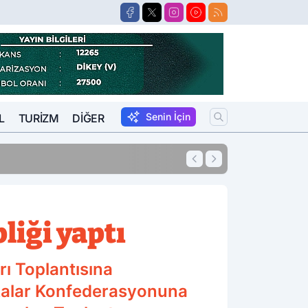
Senin İçin
L
TURIZM
DIĞER
17:48
Afyonkarahisar'd
liği yaptı
rı Toplantısına
dikalar Konfederasyonuna