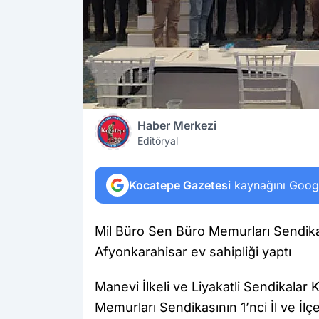
Haber Merkezi
Editöryal
Kocatepe Gazetesi
kaynağını Google
Mil Büro Sen Büro Memurları Sendikası
Afyonkarahisar ev sahipliği yaptı
Manevi İlkeli ve Liyakatli Sendikala
Memurları Sendikasının 1’nci İl ve İl