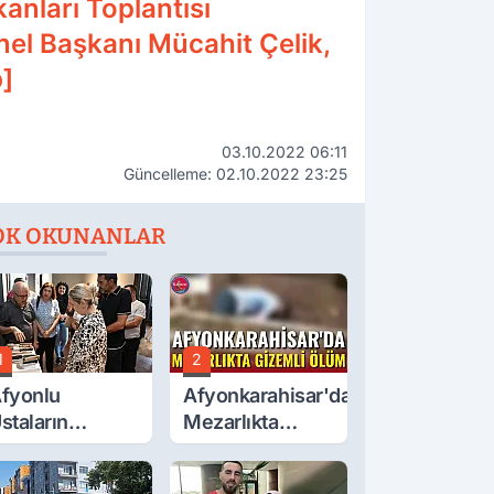
kanları Toplantısı
nel Başkanı Mücahit Çelik,
p]
03.10.2022 06:11
Güncelleme: 02.10.2022 23:25
OK OKUNANLAR
1
2
fyonlu
Afyonkarahisar'da
staların
Mezarlıkta
serleri
Gizemli Ölüm
örücüye Çıktı