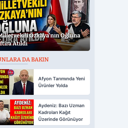
Milletvekili Özkaya’nın Oğluna
İftira Atıldı
UNLARA DA BAKIN
Afyon Tarımında Yeni
Ürünler Yolda
Aydeniz: Bazı Uzman
Kadroları Kağıt
Üzerinde Görünüyor