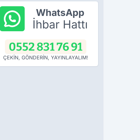
WhatsApp
İhbar Hattı
0552 831 76 91
ÇEKİN, GÖNDERİN, YAYINLAYALIM!