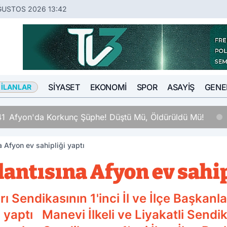
ĞUSTOS 2026 13:42
SIYASET
EKONOMI
SPOR
ASAYIŞ
GENE
 İLANLAR
 Şüphe! Düştü Mü, Öldürüldü Mü!
a Afyon ev sahipliği yaptı
lantısına Afyon ev sahip
 Sendikasının 1'inci İl ve İlçe Başkanla
i yaptı Manevi İlkeli ve Liyakatli Sen