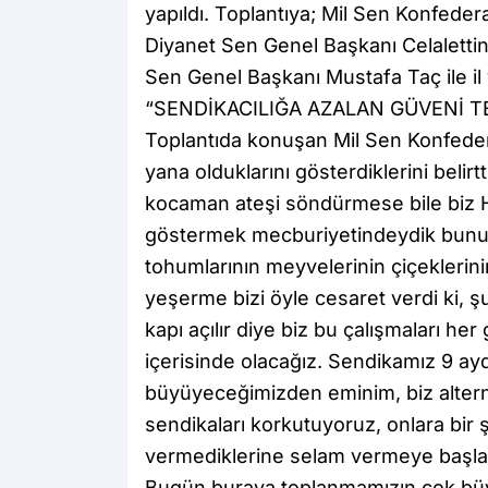
yapıldı. Toplantıya; Mil Sen Konfede
Diyanet Sen Genel Başkanı Celalettin
Sen Genel Başkanı Mustafa Taç ile il v
“SENDİKACILIĞA AZALAN GÜVENİ T
Toplantıda konuşan Mil Sen Konfede
yana olduklarını gösterdiklerini belirt
kocaman ateşi söndürmese bile biz H
göstermek mecburiyetindeydik bunu g
tohumlarının meyvelerinin çiçeklerini
yeşerme bizi öyle cesaret verdi ki, ş
kapı açılır diye biz bu çalışmaları he
içerisinde olacağız. Sendikamız 9 a
büyüyeceğimizden eminim, biz alterna
sendikaları korkutuyoruz, onlara bir 
vermediklerine selam vermeye başladıl
Bugün buraya toplanmamızın çok büyü