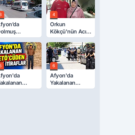
3
4
fyon’da
Orkun
olmuş
Kökçü'nün Acı
cretlerine
Günü... Cenaze
üzde 40 Zam
Namazı
alebi
Emirdağ'da
5
6
fyon'da
Afyon'da
akalanan
Yakalanan
ETÖ'Cüden
FETÖ'cü
ok İtiraflar
Terörist
Adliye'de