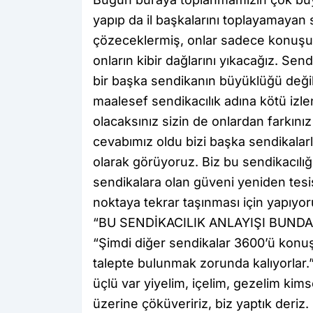
yapıp da il başkalarını toplayamayan
çözeceklermiş, onlar sadece konuşuyo
onların kibir dağlarını yıkacağız. Send
bir başka sendikanın büyüklüğü değild
maalesef sendikacılık adına kötü izle
olacaksınız sizin de onlardan farkını
cevabımız oldu bizi başka sendikalarla
olarak görüyoruz. Biz bu sendikacılığ
sendikalara olan güveni yeniden tesi
noktaya tekrar taşınması için yapıyor
“BU SENDİKACILIK ANLAYIŞI BUN
“Şimdi diğer sendikalar 3600’ü konuşm
talepte bulunmak zorunda kalıyorlar.”
üçlü var yiyelim, içelim, gezelim ki
üzerine çöküveririz, biz yaptık deriz