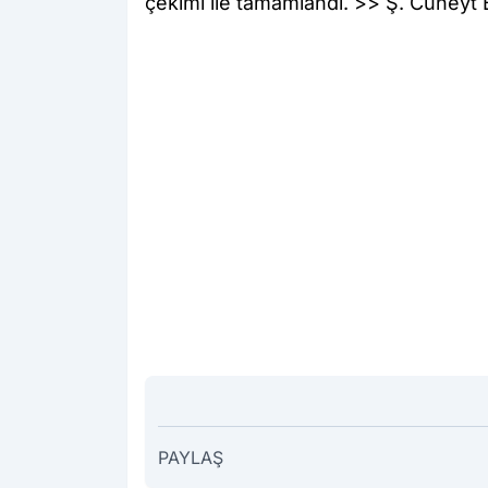
çekimi ile tamamlandı. >> Ş. Cüney
PAYLAŞ