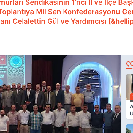
rları Sendikasının 1'nci İl ve İlçe Baş
 Toplantıya Mil Sen Konfederasyonu Ge
nı Celalettin Gül ve Yardımcısı [&helli
Ç
A
U
E
G