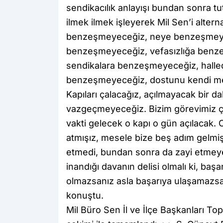
sendikacılık anlayışı bundan sonra tut
ilmek ilmek işleyerek Mil Sen’i altern
benzeşmeyeceğiz, neye benzeşmeye
benzeşmeyeceğiz, vefasızlığa benze
sendikalara benzeşmeyeceğiz, halled
benzeşmeyeceğiz, dostunu kendi men
Kapıları çalacağız, açılmayacak bir 
vazgeçmeyeceğiz. Bizim görevimiz ça
vakti gelecek o kapı o gün açılacak. O
atmışız, mesele bize beş adım gelmi
etmedi, bundan sonra da zayi etmeyec
inandığı davanın delisi olmalı ki, başa
olmazsanız asla başarıya ulaşamazsan
konuştu.
Mil Büro Sen İl ve İlçe Başkanları To