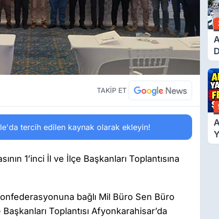
A
D
Ü
Y
T
TAKİP ET
A
'da tercih edilen kaynak olarak ekleyin!
Y
F
Ş
nın 1’inci İl ve İlçe Başkanları Toplantısına
r Konfederasyonuna bağlı Mil Büro Sen Büro
çe Başkanları Toplantısı Afyonkarahisar’da