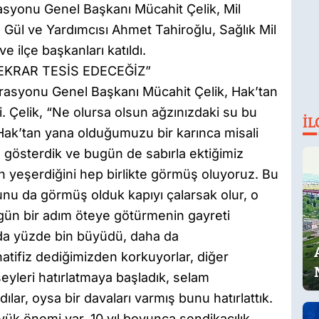
rasyonu Genel Başkanı Mücahit Çelik, Mil
 Gül ve Yardımcısı Ahmet Tahiroğlu, Sağlık Mil
e ilçe başkanları katıldı.
EKRAR TESİS EDECEĞİZ”
rasyonu Genel Başkanı Mücahit Çelik, Hak’tan
ti. Çelik, “Ne olursa olsun ağzınızdaki su bu
İL
ak’tan yana olduğumuzu bir karınca misali
österdik ve bugün de sabırla ektiğimiz
n yeşerdiğini hep birlikte görmüş oluyoruz. Bu
unu da görmüş olduk kapıyı çalarsak olur, o
r gün bir adım öteye götürmenin gayreti
yda yüzde bin büyüdü, daha da
tifiz dediğimizden korkuyorlar, diğer
şeyleri hatırlatmaya başladık, selam
ar, oysa bir davaları varmış bunu hatırlattık.
k önemi var, 10 yıl boyunca sendikacılık