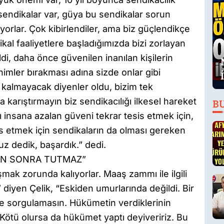
 sendikalar var, güya bu sendikalar sorun
rlar. Çok kibirlendiler, ama biz güçlendikçe
ikal faaliyetlere başladığımızda bizi zorlayan
i, daha önce güvenilen inanılan kişilerin
nimler bırakması adına sizde onlar gibi
z kalmayacak diyenler oldu, bizim tek
 karıştırmayın biz sendikacılığı ilkesel hareket
B
ı insana azalan güveni tekrar tesis etmek için,
s etmek için sendikaların da olması gereken
uz dedik, başardık.” dedi.
DAN SONRA TUTMAZ”
ak zorunda kalıyorlar. Maaş zammı ile ilgili
 diyen Çelik, “Eskiden umurlarında değildi. Bir
mse sorgulamasın. Hükümetin verdiklerinin
. Kötü olursa da hükümet yaptı deyiveririz. Bu