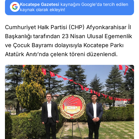
Kocatepe Gazetesi
kaynağını Google'da tercih edilen
kaynak olarak ekleyin!
Cumhuriyet Halk Partisi (CHP) Afyonkarahisar İl
Başkanlığı tarafından 23 Nisan Ulusal Egemenlik
ve Çocuk Bayramı dolayısıyla Kocatepe Parkı
Atatürk Anıtı’nda çelenk töreni düzenlendi.