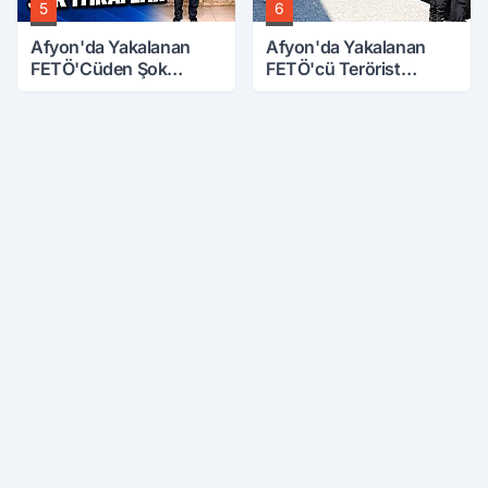
5
6
Afyon'da Yakalanan
Afyon'da Yakalanan
FETÖ'Cüden Şok
FETÖ'cü Terörist
İtiraflar
Adliye'de