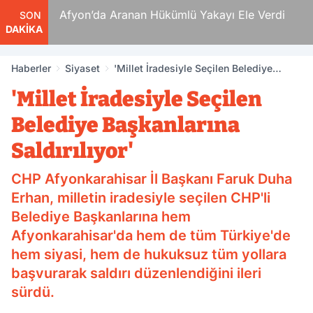
Aranan Hükümlü Yakayı Ele Verdi
Suikastçi FETÖCÜ 
SON
DAKİKA
Firar Günlerini Anlat
Haberler
Siyaset
'Millet İradesiyle Seçilen Belediye
Başkanlarına Saldırılıyor'
'Millet İradesiyle Seçilen
Belediye Başkanlarına
Saldırılıyor'
CHP Afyonkarahisar İl Başkanı Faruk Duha
Erhan, milletin iradesiyle seçilen CHP'li
Belediye Başkanlarına hem
Afyonkarahisar'da hem de tüm Türkiye'de
hem siyasi, hem de hukuksuz tüm yollara
başvurarak saldırı düzenlendiğini ileri
sürdü.