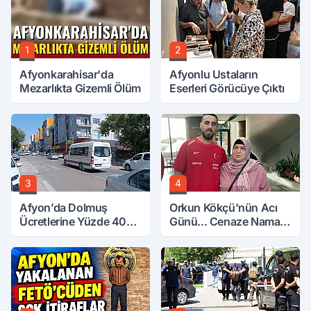
1
2
Afyonkarahisar'da
Afyonlu Ustaların
Mezarlıkta Gizemli Ölüm
Eserleri Görücüye Çıktı
3
4
Afyon’da Dolmuş
Orkun Kökçü'nün Acı
Ücretlerine Yüzde 40
Günü... Cenaze Namazı
Zam Talebi
Emirdağ'da