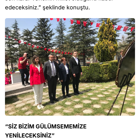
edeceksiniz.” şeklinde konuştu.
“SİZ BİZİM GÜLÜMSEMEMİZE
YENİLECEKSİNİZ”