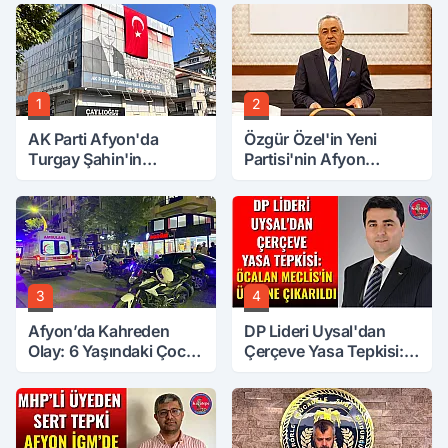
1
2
AK Parti Afyon'da
Özgür Özel'in Yeni
Turgay Şahin'in
Partisi'nin Afyon
Ardından Bir Şok Daha!
Başkanı Belli Oldu
3
4
Afyon’da Kahreden
DP Lideri Uysal'dan
Olay: 6 Yaşındaki Çocuk
Çerçeve Yasa Tepkisi:
6. Kattan Düştü
Öcalan Meclis'in
Üzerine Çıkarıldı