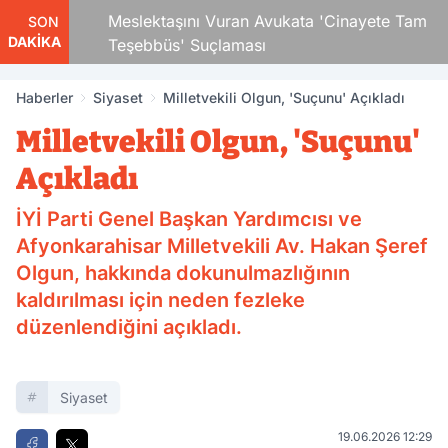
 Çocuk
Meslektaşını Vuran Avukata 'Cinayete Tam
SON
DAKİKA
Teşebbüs' Suçlaması
Haberler
Siyaset
Milletvekili Olgun, 'Suçunu' Açıkladı
Milletvekili Olgun, 'Suçunu'
Açıkladı
İYİ Parti Genel Başkan Yardımcısı ve
Afyonkarahisar Milletvekili Av. Hakan Şeref
Olgun, hakkında dokunulmazlığının
kaldırılması için neden fezleke
düzenlendiğini açıkladı.
Siyaset
19.06.2026 12:29