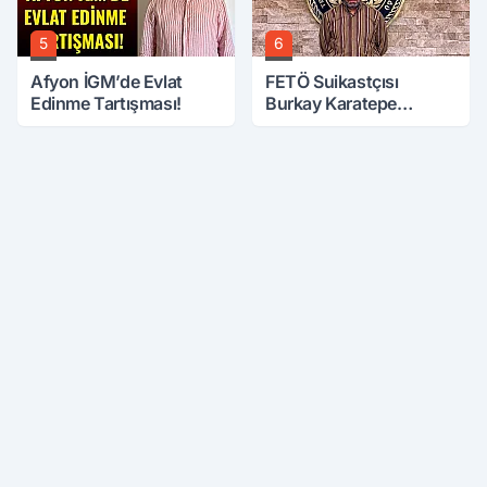
5
6
Afyon İGM’de Evlat
FETÖ Suikastçısı
Edinme Tartışması!
Burkay Karatepe
Anlatmaya Devam
Ediyor: Suikast İçin
Gittim