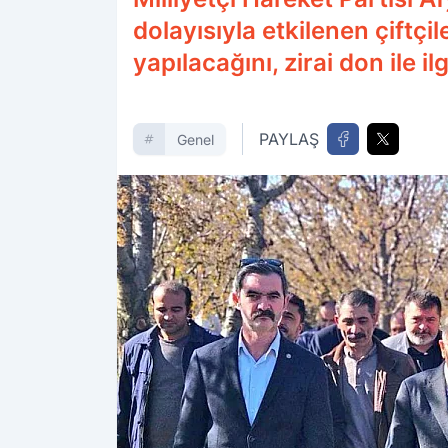
dolayısıyla etkilenen çiftçil
yapılacağını, zirai don ile il
PAYLAŞ
Genel