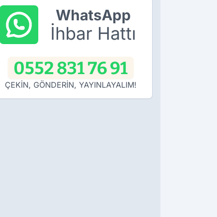
WhatsApp
İhbar Hattı
0552 831 76 91
ÇEKİN, GÖNDERİN, YAYINLAYALIM!