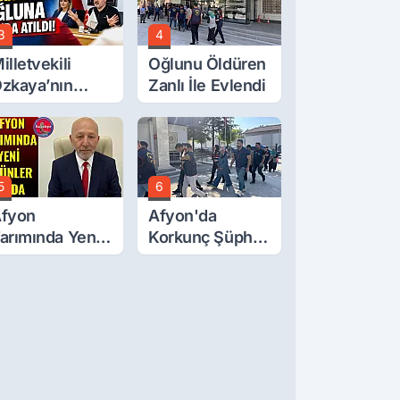
3
4
illetvekili
Oğlunu Öldüren
zkaya’nın
Zanlı İle Evlendi
ğluna İftira
tıldı
5
6
fyon
Afyon'da
arımında Yeni
Korkunç Şüphe!
rünler Yolda
Düştü Mü,
Öldürüldü Mü!