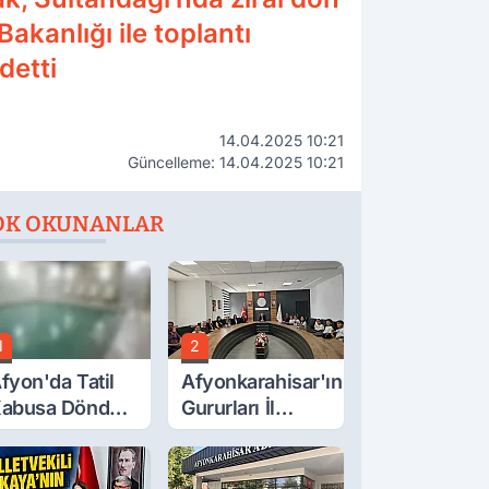
Bakanlığı ile toplantı
ydetti
14.04.2025 10:21
Güncelleme: 14.04.2025 10:21
OK OKUNANLAR
1
2
fyon'da Tatil
Afyonkarahisar'ın
abusa Döndü,
Gururları İl
cı Son!
Müdürüyle
Buluştu