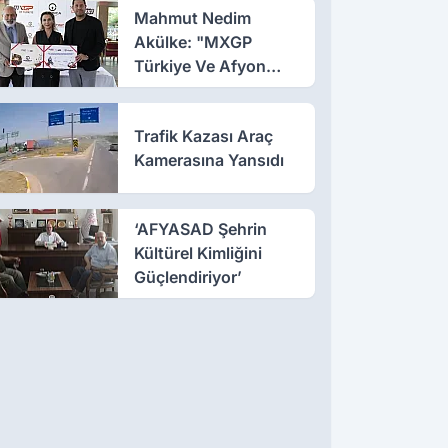
Ziyareti
Mahmut Nedim
Akülke: "MXGP
Türkiye Ve Afyon
Motofest'in Ülkemize
Katkısı Çok Büyük"
Trafik Kazası Araç
Kamerasına Yansıdı
‘AFYASAD Şehrin
Kültürel Kimliğini
Güçlendiriyor’