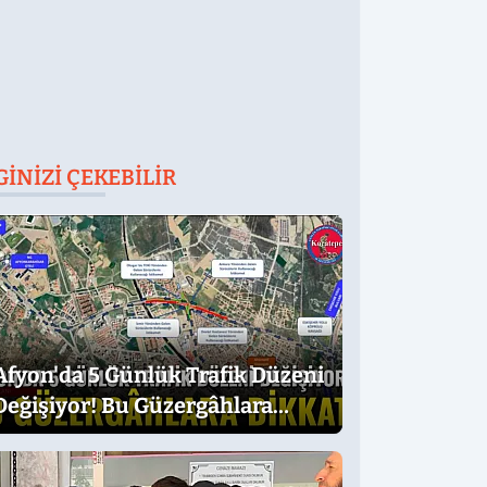
GINIZI ÇEKEBILIR
Afyon'da 5 Günlük Trafik Düzeni
Değişiyor! Bu Güzergâhlara
Dikkat