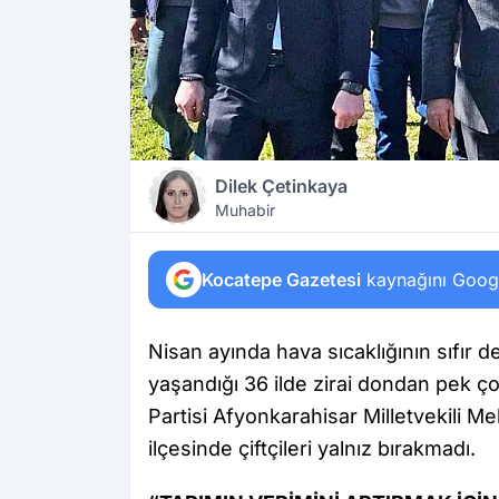
Dilek Çetinkaya
Muhabir
Kocatepe Gazetesi
kaynağını Google
Nisan ayında hava sıcaklığının sıfır 
yaşandığı 36 ilde zirai dondan pek çok
Partisi Afyonkarahisar Milletvekili 
ilçesinde çiftçileri yalnız bırakmadı.