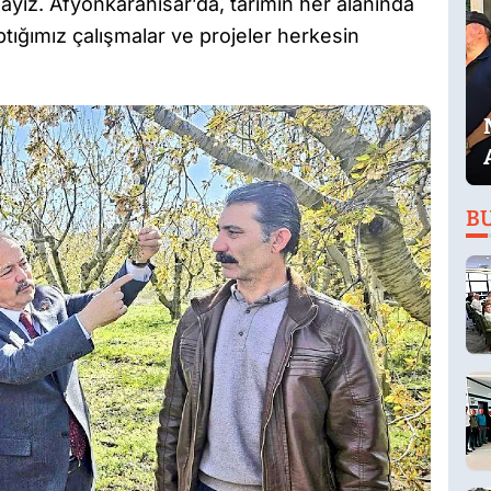
ız. Afyonkarahisar’da, tarımın her alanında
tığımız çalışmalar ve projeler herkesin
B