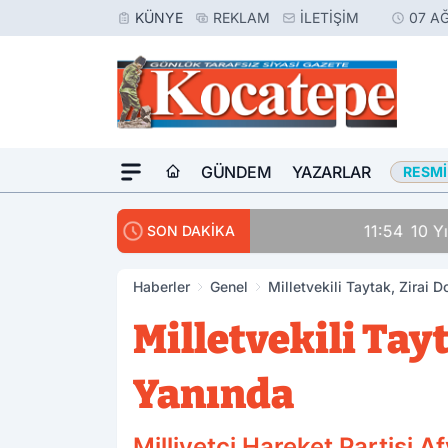
KÜNYE
REKLAM
İLETIŞIM
07 A
GÜNDEM
YAZARLAR
RESMI
11:54
10 Yıl Kesinleşmi
SON DAKİKA
Haberler
Genel
Milletvekili Taytak, Zirai 
Milletvekili Tay
Yanında
Milliyetçi Hareket Partisi 