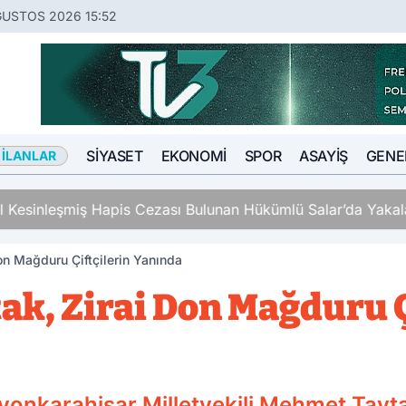
ĞUSTOS 2026 15:52
SIYASET
EKONOMI
SPOR
ASAYIŞ
GENE
 İLANLAR
ş Hapis Cezası Bulunan Hükümlü Salar’da Yakalandı
Don Mağduru Çiftçilerin Yanında
tak, Zirai Don Mağduru Ç
Afyonkarahisar Milletvekili Mehmet Tayt