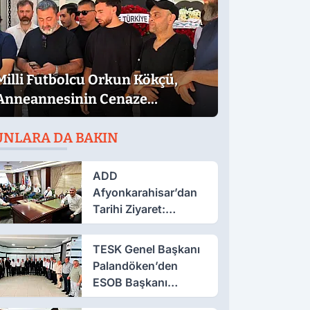
Milli Futbolcu Orkun Kökçü,
Anneannesinin Cenaze
Namazına Katıldı
UNLARA DA BAKIN
ADD
Afyonkarahisar’dan
Tarihi Ziyaret:
Giresunlu
Kahramanların İzinde
TESK Genel Başkanı
Buluştular
Palandöken’den
ESOB Başkanı
Üstün’e Hayırlı Olsun