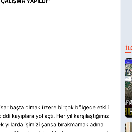
 ÇALIŞMA YAPILDI”
İL
hisar başta olmak üzere birçok bölgede etkili
ciddi kayıplara yol açtı. Her yıl karşılaştığımız
cek yıllarda işimizi şansa bırakmamak adına