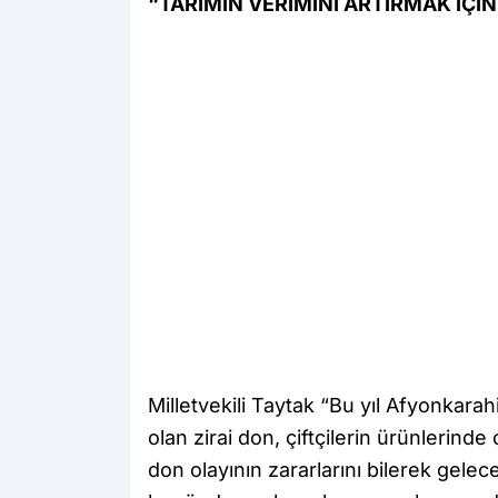
“TARIMIN VERİMİNİ ARTIRMAK İÇİN
Milletvekili Taytak “Bu yıl Afyonkara
olan zirai don, çiftçilerin ürünlerinde 
don olayının zararlarını bilerek gele