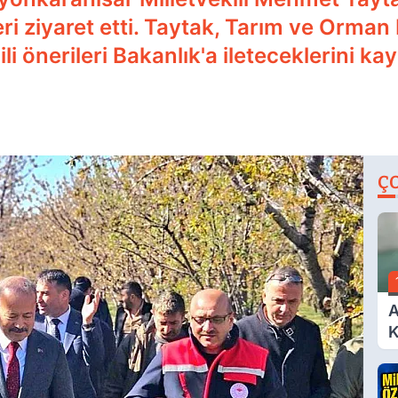
eri ziyaret etti. Taytak, Tarım ve Orman 
gili önerileri Bakanlık'a ileteceklerini ka
Ç
A
K
A