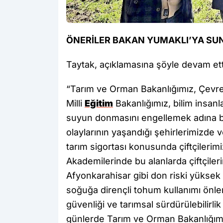
ÖNERİLER BAKAN YUMAKLI’YA S
Taytak, açıklamasına şöyle devam ett
“Tarım ve Orman Bakanlığımız, Çevre, 
Milli
Eğitim
Bakanlığımız, bilim insanl
suyun donmasını engellemek adına bi
olaylarının yaşandığı şehirlerimizde v
tarım sigortası konusunda çiftçilerim
Akademilerinde bu alanlarda çiftçilerim
Afyonkarahisar gibi don riski yüksek o
soğuğa dirençli tohum kullanımı önlem
güvenliği ve tarımsal sürdürülebilirl
günlerde Tarım ve Orman Bakanlığımız i