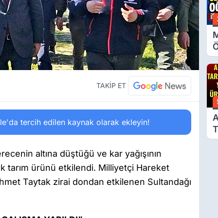
M
Ö
O
A
TAKİP ET
A
'da tercih edilen kaynak olarak ekleyin!
T
Ü
derecenin altına düştüğü ve kar yağışının
 tarım ürünü etkilendi. Milliyetçi Hareket
Mehmet Taytak zirai dondan etkilenen Sultandağı