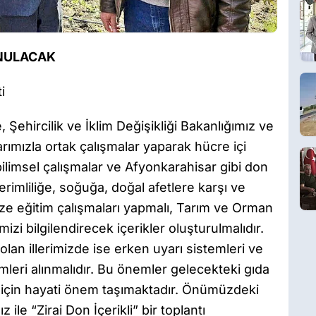
UNULACAK
i
Şehircilik ve İklim Değişikliği Bakanlığımız ve
arımızla ortak çalışmalar yaparak hücre içi
limsel çalışmalar ve Afyonkarahisar gibi don
erimliliğe, soğuğa, doğal afetlere karşı ve
ize eğitim çalışmaları yapmalı, Tarım ve Orman
izi bilgilendirecek içerikler oluşturulmalıdır.
lan illerimizde ise erken uyarı sistemleri ve
leri alınmalıdır. Bu önemler gelecekteki gıda
ik için hayati önem taşımaktadır. Önümüzdeki
le “Zirai Don İçerikli” bir toplantı