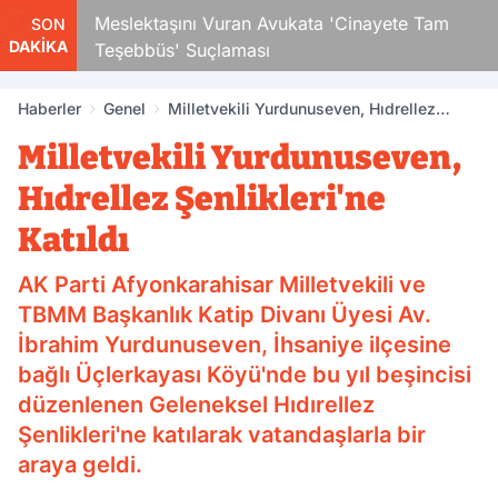
Çocuk
Meslektaşını Vuran Avukata 'Cinayete Tam
SON
DAKİKA
Teşebbüs' Suçlaması
Haberler
Genel
Milletvekili Yurdunuseven, Hıdrellez
Şenlikleri'ne Katıldı
Milletvekili Yurdunuseven,
Hıdrellez Şenlikleri'ne
Katıldı
AK Parti Afyonkarahisar Milletvekili ve
TBMM Başkanlık Katip Divanı Üyesi Av.
İbrahim Yurdunuseven, İhsaniye ilçesine
bağlı Üçlerkayası Köyü'nde bu yıl beşincisi
düzenlenen Geleneksel Hıdırellez
Şenlikleri'ne katılarak vatandaşlarla bir
araya geldi.