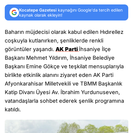
Kocatepe Gazetesi
kaynağını Google'da tercih edilen
kaynak olarak ekleyin!
Baharın müjdecisi olarak kabul edilen Hıdırellez
coşkuyla kutlanırken, şenliklerde renkli
görüntüler yaşandı.
AK Parti
İhsaniye İlçe
Başkanı Mehmet Yıldırım, İhsaniye Belediye
Başkanı Emine Gökçe ve teşkilat mensuplarıyla
birlikte etkinlik alanını ziyaret eden AK Parti
Afyonkarahisar Milletvekili ve TBMM Başkanlık
Katip Divanı Üyesi Av. İbrahim Yurdunuseven,
vatandaşlarla sohbet ederek şenlik programına
katıldı.