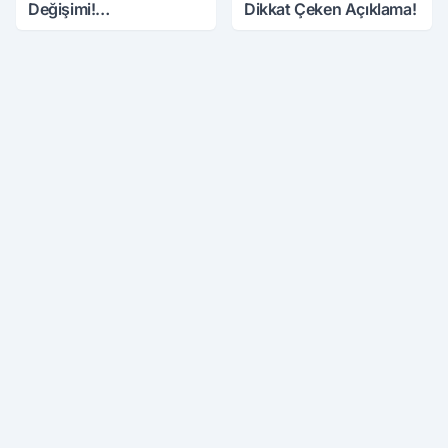
Değişimi!
Dikkat Çeken Açıklama!
Danaoğlu’ndan Dikkat
Çeken Mesaj