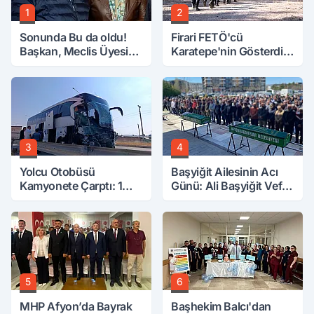
1
2
Sonunda Bu da oldu!
Firari FETÖ'cü
Başkan, Meclis Üyesini
Karatepe'nin Gösterdiği
Hobi Bahçesinden
Yerler Didik Didik
Attırdı
Aranıyor
3
4
Yolcu Otobüsü
Başyiğit Ailesinin Acı
Kamyonete Çarptı: 1
Günü: Ali Başyiğit Vefat
Ölü, 15 Yaralı
Etti
5
6
MHP Afyon’da Bayrak
Başhekim Balcı'dan