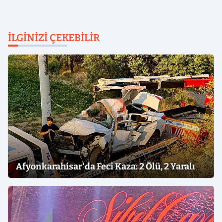
İLGINIZI ÇEKEBILIR
Afyonkarahisar'da Feci Kaza: 2 Ölü, 2 Yaralı