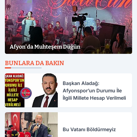
Afyon'da Muhteşem Düğün
BUNLARA DA BAKIN
Başkan Aladağ:
Afyonspor’un Durumu İle
İlgili Millete Hesap Verilmeli
Bu Vatanı Böldürmeyiz