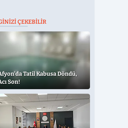
GINIZI ÇEKEBILIR
Afyon'da Tatil Kabusa Döndü,
Acı Son!