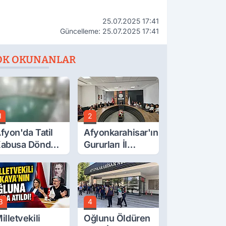
25.07.2025 17:41
Güncelleme: 25.07.2025 17:41
OK OKUNANLAR
1
2
fyon'da Tatil
Afyonkarahisar'ın
abusa Döndü,
Gururları İl
cı Son!
Müdürüyle
Buluştu
3
4
illetvekili
Oğlunu Öldüren