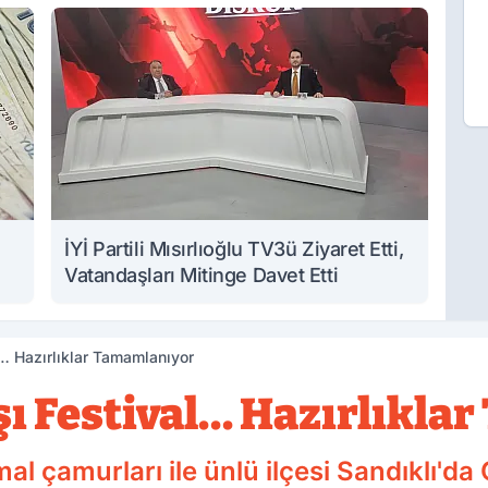
İYİ Partili Mısırlıoğlu TV3ü Ziyaret Etti,
Vatandaşları Mitinge Davet Etti
l… Hazırlıklar Tamamlanıyor
ışı Festival… Hazırlıkl
mal çamurları ile ünlü ilçesi Sandıklı'da