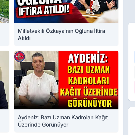
Milletvekili Özkaya’nın Oğluna İftira
Atıldı
Aydeniz: Bazı Uzman Kadroları Kağıt
Üzerinde Görünüyor