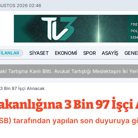
ĞUSTOS 2026 02:46
SIYASET
EKONOMI
SPOR
ASAYIŞ
GENE
 İLANLAR
ki Tartışma Kanlı Bitti. Avukat Tartıştığı Meslektaşını İki Y
3 Bin 97 İşçi Alınacak
kanlığına 3 Bin 97 İşçi
B) tarafından yapılan son duyuruya gör