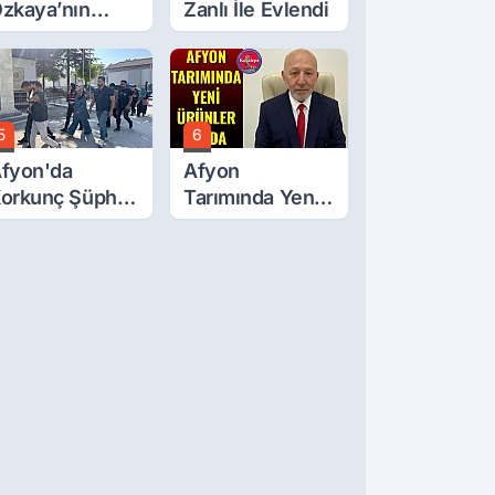
zkaya’nın
Zanlı İle Evlendi
ğluna İftira
tıldı
5
6
fyon'da
Afyon
orkunç Şüphe!
Tarımında Yeni
üştü Mü,
Ürünler Yolda
ldürüldü Mü!