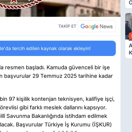
Ö
O
A
TAKİP ET
A
'da tercih edilen kaynak olarak ekleyin!
K
D
Ö
la resmen başladı. Kamuda güvenceli bir işe
çin başvurular 29 Temmuz 2025 tarihine kadar
bin 97 kişilik kontenjan teknisyen, kalifiye işçi,
revlisi gibi farklı meslek dallarını kapsıyor.
ı Millî Savunma Bakanlığında istihdam edilmek
pılacak. Başvurular Türkiye İş Kurumu (İŞKUR)