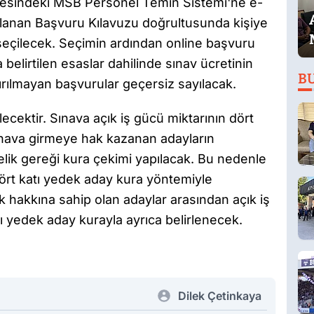
resindeki MSB Personel Temin Sistemi'ne e-
ımlanan Başvuru Kılavuzu doğrultusunda kişiye
 seçilecek. Seçimin ardından online başvuru
belirtilen esaslar dahilinde sınav ücretinin
B
atırılmayan başvurular geçersiz sayılacak.
ilecektir. Sınava açık iş gücü miktarının dört
ınava girmeye hak kazanan adayların
elik gereği kura çekimi yapılacak. Bu nedenle
 dört katı yedek aday kura yöntemiyle
 hakkına sahip olan adaylar arasından açık iş
atı yedek aday kurayla ayrıca belirlenecek.
Dilek Çetinkaya