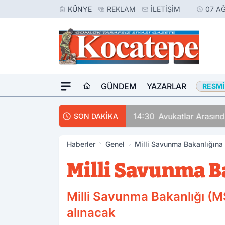
KÜNYE
REKLAM
İLETIŞIM
07 A
GÜNDEM
YAZARLAR
RESMI
14:30
Avukatlar Arasında
SON DAKİKA
Haberler
Genel
Milli Savunma Bakanlığına 
Milli Savunma Ba
Milli Savunma Bakanlığı (MS
alınacak