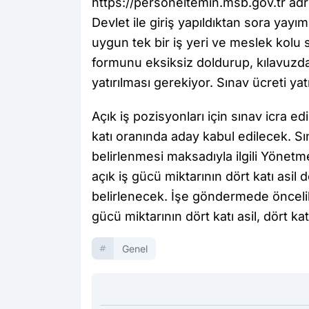
https://personeltemin.msb.gov.tr ad
Devlet ile giriş yapıldıktan sora yay
uygun tek bir iş yeri ve meslek kolu
formunu eksiksiz doldurup, kılavuzda 
yatırılması gerekiyor. Sınav ücreti y
Açık iş pozisyonları için sınav icra ed
katı oranında aday kabul edilecek. S
belirlenmesi maksadıyla ilgili Yönetm
açık iş gücü miktarının dört katı asil
belirlenecek. İşe göndermede öncelik
gücü miktarının dört katı asil, dört k
Genel