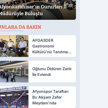
Afyonkarahisar'ın Gururları İl
Müdürüyle Buluştu
UNLARA DA BAKIN
AFGASDER
Gastronomi
Kültürü'nü Tanıtmak
İçin Çalışıyor
Oğlunu Öldüren Zanlı
İle Evlendi
Afyonspor Taraftarı
Bu Akşam Zafer
Meydanı’nda