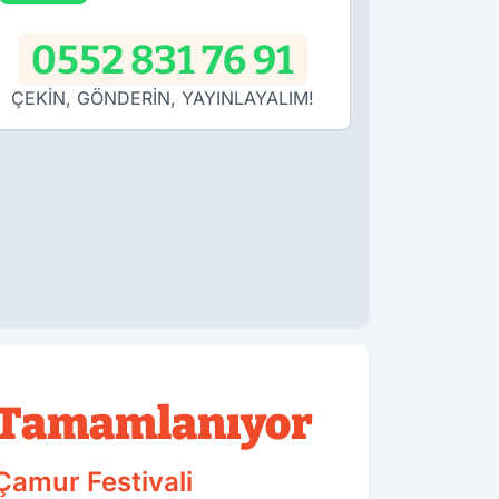
0552 831 76 91
ÇEKİN, GÖNDERİN, YAYINLAYALIM!
ar Tamamlanıyor
 Çamur Festivali