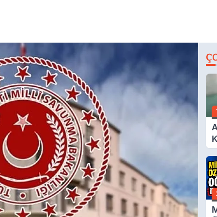
Ç
A
K
A
M