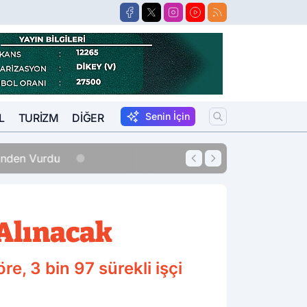
Senin İçin
L
TURIZM
DIĞER
erinden Vurdu
12:33
Sigara Fiyatları
 Alınacak
e, 3 bin 97 sürekli işçi