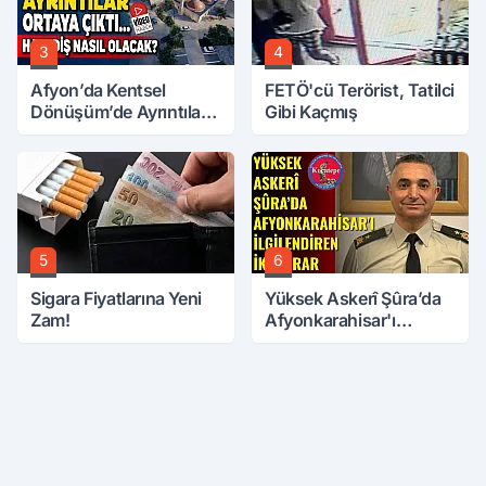
3
4
Afyon’da Kentsel
FETÖ'cü Terörist, Tatilci
Dönüşüm’de Ayrıntılar
Gibi Kaçmış
Ortaya Çıktı… Hakediş
Nasıl Olacak?
5
6
Sigara Fiyatlarına Yeni
Yüksek Askerî Şûra’da
Zam!
Afyonkarahisar'ı
İlgilendiren İki Karar