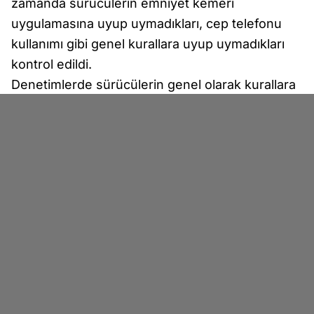
zamanda sürücülerin emniyet kemeri
uygulamasına uyup uymadıkları, cep telefonu
kullanımı gibi genel kurallara uyup uymadıkları
kontrol edildi.
Denetimlerde sürücülerin genel olarak kurallara
uydukları belirtilirken herhangi bir cezai işlem
uygulanmadığı kaydedildi.
Öte yandan, denetimlerin Ramazan ayı boyunca
da devam edeceği öğrenildi.