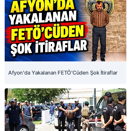
Afyon'da Yakalanan FETÖ'Cüden Şok İtiraflar