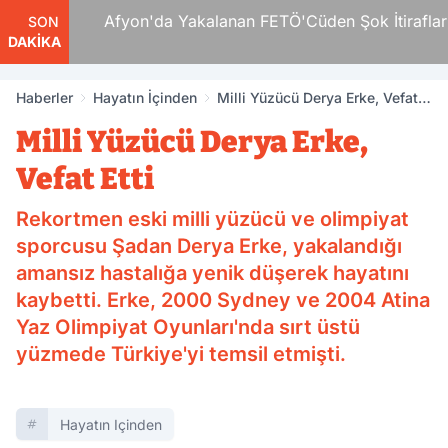
 Ve
Afyon'da Yakalanan FETÖ'Cüden Şok İtiraflar
SON
DAKİKA
Haberler
Hayatın İçinden
Milli Yüzücü Derya Erke, Vefat
Etti
Milli Yüzücü Derya Erke,
Vefat Etti
Rekortmen eski milli yüzücü ve olimpiyat
sporcusu Şadan Derya Erke, yakalandığı
amansız hastalığa yenik düşerek hayatını
kaybetti. Erke, 2000 Sydney ve 2004 Atina
Yaz Olimpiyat Oyunları'nda sırt üstü
yüzmede Türkiye'yi temsil etmişti.
Hayatın Içinden