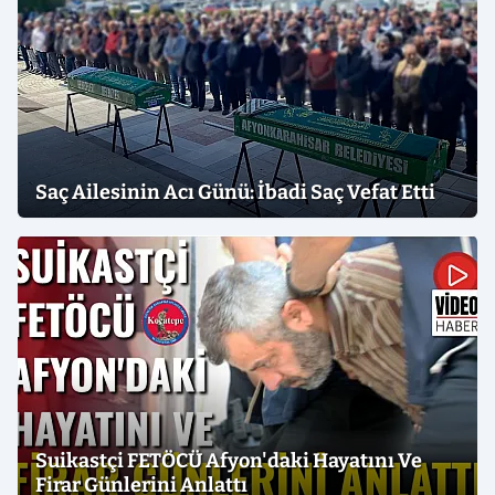
Saç Ailesinin Acı Günü: İbadi Saç Vefat Etti
Suikastçi FETÖCÜ Afyon'daki Hayatını Ve
Firar Günlerini Anlattı