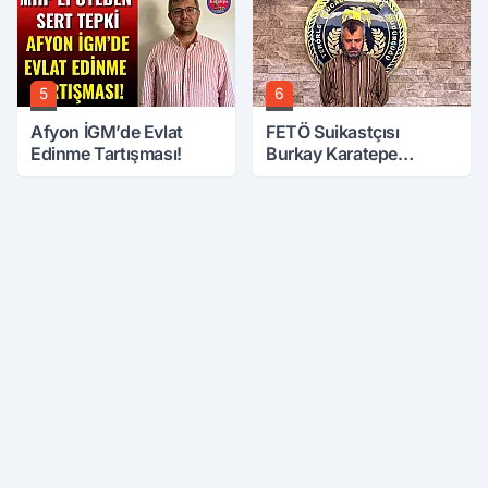
5
6
Afyon İGM’de Evlat
FETÖ Suikastçısı
Edinme Tartışması!
Burkay Karatepe
Anlatmaya Devam
Ediyor: Suikast İçin
Gittim