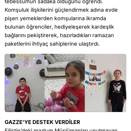
tebessümün sadaka olduğunu öğrendi.
Komşuluk ilişkilerini güçlendirmek adına evde
pişen yemeklerden komşularına ikramda
bulunan öğrenciler, hediyeleşerek kardeşlik
bağlarını pekiştirerek, hazırladıkları ramazan
paketlerini ihtiyaç sahiplerine ulaştırdı.
GAZZE’YE DESTEK VERDİLER
Filistin’deki mazlum Müslümanları unutmayan