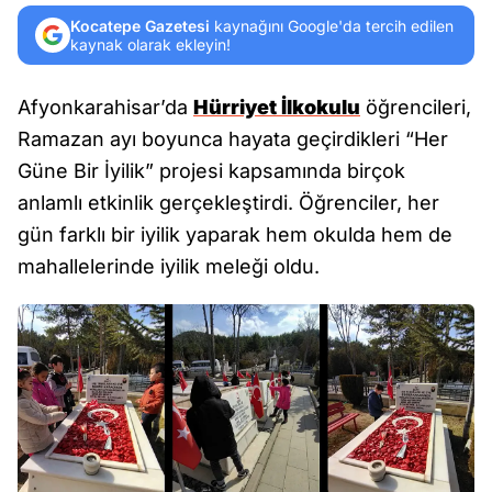
Kocatepe Gazetesi
kaynağını Google'da tercih edilen
kaynak olarak ekleyin!
Afyonkarahisar’da
Hürriyet İlkokulu
öğrencileri,
Ramazan ayı boyunca hayata geçirdikleri “Her
Güne Bir İyilik” projesi kapsamında birçok
anlamlı etkinlik gerçekleştirdi. Öğrenciler, her
gün farklı bir iyilik yaparak hem okulda hem de
mahallelerinde iyilik meleği oldu.