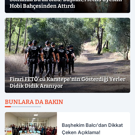
Hobi Bahçesinden Attırdı
Firari FETÖ'cü Karatepe'nin Gösterdiği Yerler
Didik Didik Aranıyor
BUNLARA DA BAKIN
Başhekim Balcı'dan Dikkat
Çeken Açıklama!