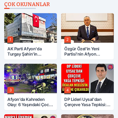
ÇOK OKUNANLAR
1
2
AK Parti Afyon'da
Özgür Özel'in Yeni
Turgay Şahin'in
Partisi'nin Afyon
Ardından Bir Şok Daha!
Başkanı Belli Oldu
3
4
Afyon’da Kahreden
DP Lideri Uysal'dan
Olay: 6 Yaşındaki Çocuk
Çerçeve Yasa Tepkisi:
6. Kattan Düştü
Öcalan Meclis'in
Üzerine Çıkarıldı