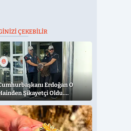
GINIZI ÇEKEBILIR
Cumhurbaşkanı Erdoğan O
Hainden Şikayetçi Oldu.
Dilekçede Dikkat Çeken İfadeler