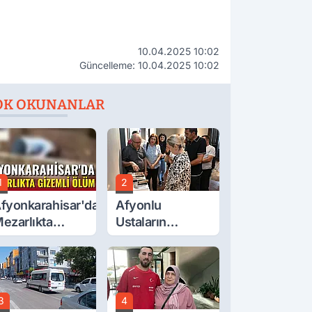
10.04.2025 10:02
Güncelleme: 10.04.2025 10:02
OK OKUNANLAR
1
2
fyonkarahisar'da
Afyonlu
ezarlıkta
Ustaların
izemli Ölüm
Eserleri
Görücüye Çıktı
3
4