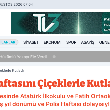
ĞUSTOS 2026 07:04
SIYASET
EKONOMI
SPOR
ASAYIŞ
GENE
 İLANLAR
Hükümlü Yakayı Ele Verdi
çeklerle Kutladı
aftasını Çiçeklerle Kutl
esinde Atatürk İlkokulu ve Fatih Ortaok
uş yıl dönümü ve Polis Haftası dolayısıy