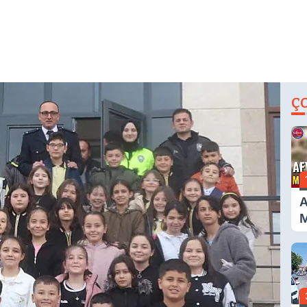
Ç
A
M
G