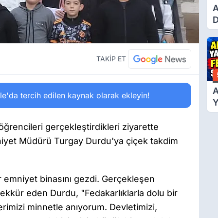
A
D
Ü
Y
T
TAKİP ET
A
'da tercih edilen kaynak olarak ekleyin!
Y
F
Ş
ğrencileri gerçekleştirdikleri ziyarette
mniyet Müdürü Turgay Durdu'ya çiçek takdim
r emniyet binasını gezdi. Gerçekleşen
ekkür eden Durdu, "Fedakarlıklarla dolu bir
lerimizi minnetle anıyorum. Devletimizi,