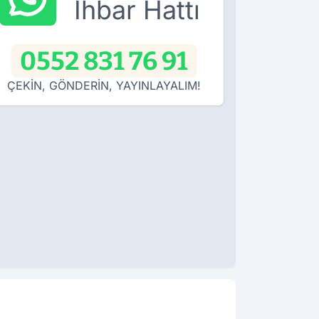
İhbar Hattı
0552 831 76 91
ÇEKİN, GÖNDERİN, YAYINLAYALIM!