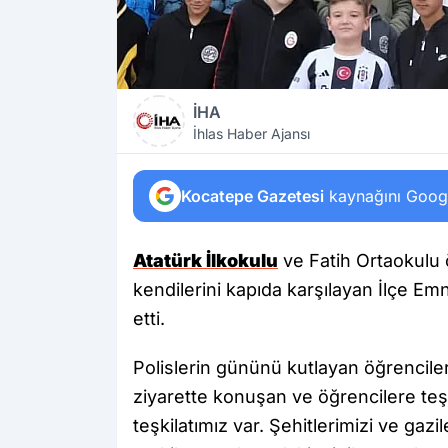
İHA
İhlas Haber Ajansı
Kocatepe Gazetesi
kaynağını Google
Atatürk İlkokulu
ve Fatih Ortaokulu ö
kendilerini kapıda karşılayan İlçe E
etti.
Polislerin gününü kutlayan öğrencile
ziyarette konuşan ve öğrencilere teş
teşkilatımız var. Şehitlerimizi ve gazi