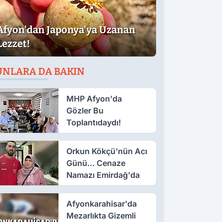
Afyon'dan Japonya'ya Uzanan
Lezzet!
UNLARA DA BAKIN
MHP Afyon'da
Gözler Bu
Toplantıdaydı!
Orkun Kökçü'nün Acı
Günü... Cenaze
Namazı Emirdağ'da
Afyonkarahisar'da
Mezarlıkta Gizemli