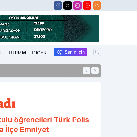
Senin İçin
L
TURIZM
DIĞER
15:57
Suikastçi FETÖCÜ 
adı
ulu öğrencileri Türk Polis
la İlçe Emniyet