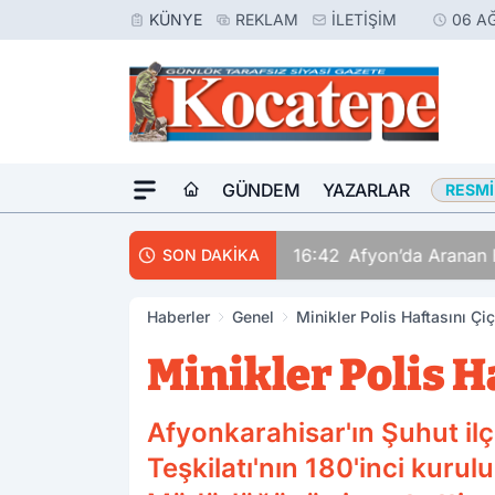
KÜNYE
REKLAM
İLETIŞIM
06 A
GÜNDEM
YAZARLAR
RESMI
16:42
Afyon’da Aranan 
SON DAKİKA
Haberler
Genel
Minikler Polis Haftasını Çi
Minikler Polis H
Afyonkarahisar'ın Şuhut ilç
Teşkilatı'nın 180'inci kurul