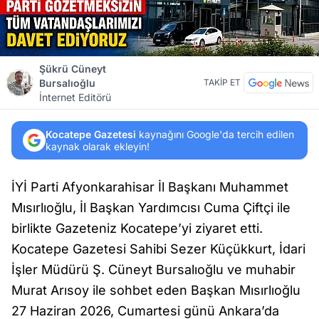
Şükrü Cüneyt
Bursalıoğlu
TAKİP ET
İnternet Editörü
Kocatepe Gazetesi
kaynağını Google'da tercih edilen
kaynak olarak ekleyin!
İYİ Parti Afyonkarahisar İl Başkanı Muhammet
Mısırlıoğlu, İl Başkan Yardımcısı Cuma Çiftçi ile
birlikte Gazeteniz Kocatepe’yi ziyaret etti.
Kocatepe Gazetesi Sahibi Sezer Küçükkurt, İdari
İşler Müdürü Ş. Cüneyt Bursalıoğlu ve muhabir
Murat Arısoy ile sohbet eden Başkan Mısırlıoğlu
27 Haziran 2026, Cumartesi günü Ankara’da