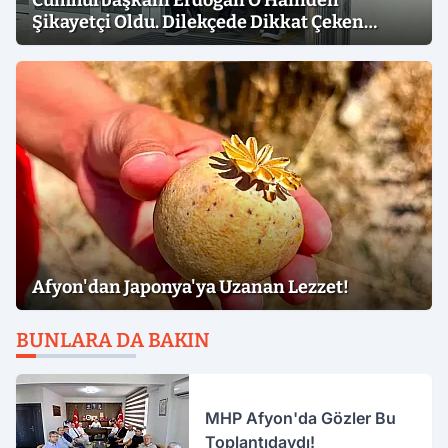
Cumhurbaşkanı Erdoğan O Hainden
Şikayetçi Oldu. Dilekçede Dikkat Çeken
İfadeler
Afyon'dan Japonya'ya Uzanan Lezzet!
BUNLARA DA BAKIN
MHP Afyon'da Gözler Bu
Toplantıdaydı!