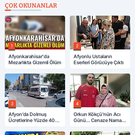
ÇOK OKUNANLAR
1
2
Afyonkarahisar'da
Afyonlu Ustaların
Mezarlıkta Gizemli Ölüm
Eserleri Görücüye Çıktı
3
4
Afyon’da Dolmuş
Orkun Kökçü'nün Acı
Ücretlerine Yüzde 40
Günü... Cenaze Namazı
Zam Talebi
Emirdağ'da