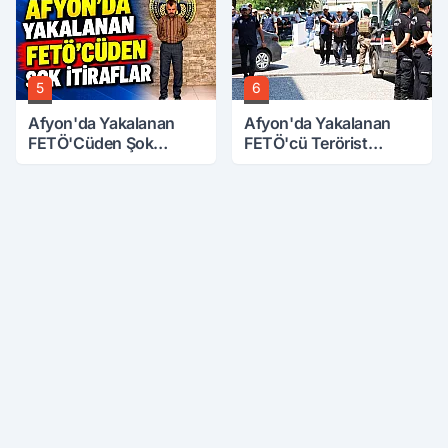
5
6
Afyon'da Yakalanan
Afyon'da Yakalanan
FETÖ'Cüden Şok
FETÖ'cü Terörist
İtiraflar
Adliye'de