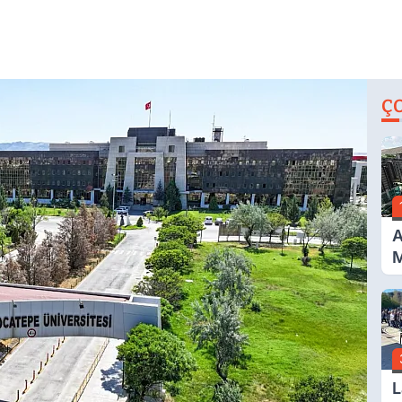
Ç
A
M
İ
A
N
L