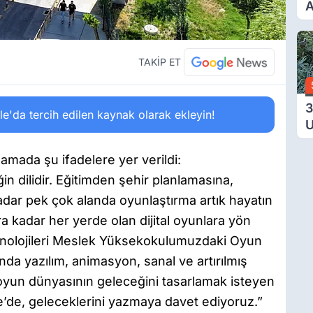
A
B
V
TAKİP ET
3
'da tercih edilen kaynak olarak ekleyin!
U
Y
T
amada şu ifadelere yer verildi:
Ç
n dilidir. Eğitimden şehir planlamasına,
ar pek çok alanda oyunlaştırma artık hayatın
ra kadar her yerde olan dijital oyunlara yön
Teknolojileri Meslek Yüksekokulumuzdaki Oyun
a yazılım, animasyon, sanal ve artırılmış
oyun dünyasının geleceğini tasarlamak isteyen
pe’de, geleceklerini yazmaya davet ediyoruz.”