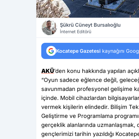
Şükrü Cüneyt Bursalıoğlu
İnternet Editörü
Kocatepe Gazetesi
kaynağını Google
AKÜ
’den konu hakkında yapılan açıkl
“Oyun sadece eğlence değil, geleceği
savunmadan profesyonel gelişime kad
içinde. Mobil cihazlardan bilgisayarla
vermek kişilerin elindedir. Bilişim 
Geliştirme ve Programlama programınd
gerçeklik alanlarında uzmanlaşmak, 
gençlerimizi tarihin yazıldığı Kocate