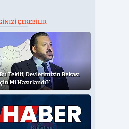
GINIZI ÇEKEBILIR
‘Bu Teklif, Devletimizin Bekası
İçin Mi Hazırlandı?’