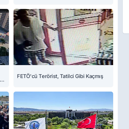
FETÖ'cü Terörist, Tatilci Gibi Kaçmış
l