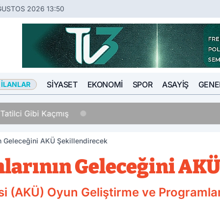
ĞUSTOS 2026 13:50
SIYASET
EKONOMI
SPOR
ASAYIŞ
GENE
 İLANLAR
Tatilci Gibi Kaçmış
n Geleceğini AKÜ Şekillendirecek
nlarının Geleceğini AKÜ
si (AKÜ) Oyun Geliştirme ve Programla