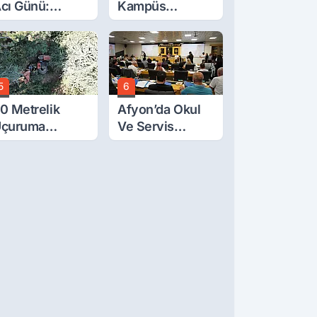
cı Günü:
Kampüs
eytullah Lafçı
Yolunda
efat Etti
Korkutan Kaza!
5
6
0 Metrelik
Afyon’da Okul
çuruma
Ve Servis
uvarlanan
Ücretleri
raktörden Sağ
Belirlendi
ıktılar