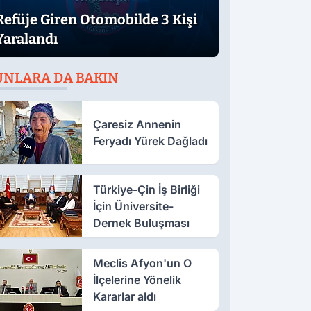
Refüje Giren Otomobilde 3 Kişi
Yaralandı
UNLARA DA BAKIN
Çaresiz Annenin
Feryadı Yürek Dağladı
Türkiye-Çin İş Birliği
İçin Üniversite-
Dernek Buluşması
Meclis Afyon'un O
İlçelerine Yönelik
Kararlar aldı