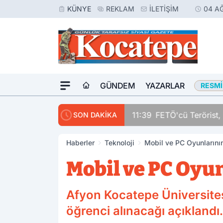
KÜNYE
REKLAM
İLETIŞIM
04 A
GÜNDEM
YAZARLAR
RESMI
11:39
FETÖ'cü Terörist, 
SON DAKİKA
Haberler
Teknoloji
Mobil ve PC Oyunlarını
Mobil ve PC Oyu
Afyon Kocatepe Üniversite
öğrenci alınacağı açıklandı.