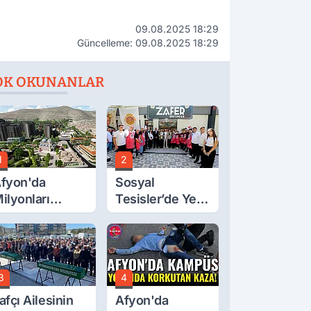
09.08.2025 18:29
Güncelleme: 09.08.2025 18:29
OK OKUNANLAR
1
2
fyon'da
Sosyal
ilyonları
Tesisler’de Yeni
lgilendiren
Tarife Belli Oldu
çıklama! Tarih
etleşti!
3
4
afçı Ailesinin
Afyon'da