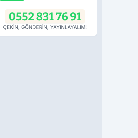
0552 831 76 91
ÇEKİN, GÖNDERİN, YAYINLAYALIM!