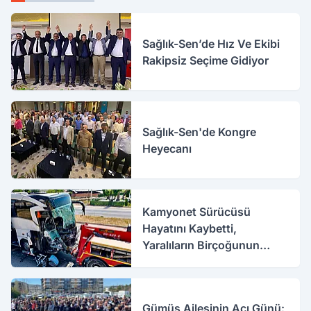
Sağlık-Sen’de Hız Ve Ekibi
Rakipsiz Seçime Gidiyor
Sağlık-Sen'de Kongre
Heyecanı
Kamyonet Sürücüsü
Hayatını Kaybetti,
Yaralıların Birçoğunun
Sağlık Durumu İyi
Gümüş Ailesinin Acı Günü: