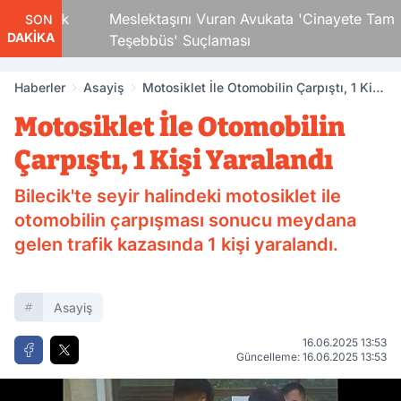
i Çocuk
Meslektaşını Vuran Avukata 'Cinayete Tam
SON
DAKİKA
Teşebbüs' Suçlaması
Haberler
Asayiş
Motosiklet İle Otomobilin Çarpıştı, 1 Kişi
Yaralandı
Motosiklet İle Otomobilin
Çarpıştı, 1 Kişi Yaralandı
Bilecik'te seyir halindeki motosiklet ile
otomobilin çarpışması sonucu meydana
gelen trafik kazasında 1 kişi yaralandı.
Asayiş
16.06.2025 13:53
Güncelleme: 16.06.2025 13:53