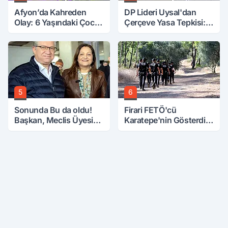
Afyon’da Kahreden
DP Lideri Uysal'dan
Olay: 6 Yaşındaki Çocuk
Çerçeve Yasa Tepkisi:
6. Kattan Düştü
Öcalan Meclis'in
Üzerine Çıkarıldı
5
6
Sonunda Bu da oldu!
Firari FETÖ'cü
Başkan, Meclis Üyesini
Karatepe'nin Gösterdiği
Hobi Bahçesinden
Yerler Didik Didik
Attırdı
Aranıyor