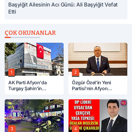
Başyiğit Ailesinin Acı Günü: Ali Başyiğit Vefat
Etti
ÇOK OKUNANLAR
1
2
AK Parti Afyon'da
Özgür Özel'in Yeni
Turgay Şahin'in
Partisi'nin Afyon
Ardından Bir Şok Daha!
Başkanı Belli Oldu
3
4