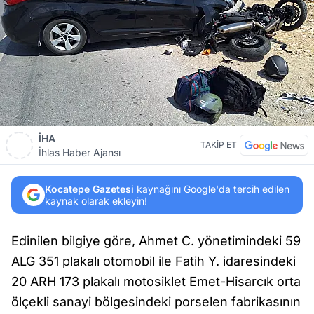
İHA
TAKİP ET
İhlas Haber Ajansı
Kocatepe Gazetesi
kaynağını Google'da tercih edilen
kaynak olarak ekleyin!
Edinilen bilgiye göre, Ahmet C. yönetimindeki 59
ALG 351 plakalı otomobil ile Fatih Y. idaresindeki
20 ARH 173 plakalı motosiklet Emet-Hisarcık orta
ölçekli sanayi bölgesindeki porselen fabrikasının