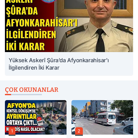
Yüksek Askerî Şûra’da Afyonkarahisar'ı
İlgilendiren İki Karar
ÇOK OKUNANLAR
1
2