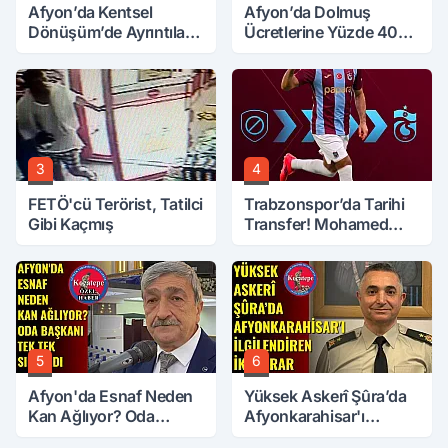
Afyon’da Kentsel
Afyon’da Dolmuş
Dönüşüm’de Ayrıntılar
Ücretlerine Yüzde 40
Ortaya Çıktı… Hakediş
Zam Talebi
Nasıl Olacak?
3
4
FETÖ'cü Terörist, Tatilci
Trabzonspor’da Tarihi
Gibi Kaçmış
Transfer! Mohamed
Salah Geliyor
5
6
Afyon'da Esnaf Neden
Yüksek Askerî Şûra’da
Kan Ağlıyor? Oda
Afyonkarahisar'ı
Başkanı Tek Tek Sıraladı
İlgilendiren İki Karar