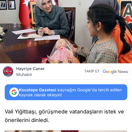
Hayriye Caner
TAKİP ET
Muhabir
Kocatepe Gazetesi
kaynağını Google'da tercih edilen
kaynak olarak ekleyin!
Vali Yiğitbaşı, görüşmede vatandaşların istek ve
önerilerini dinledi.