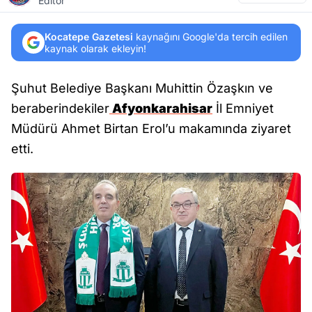
Editör
Kocatepe Gazetesi
kaynağını Google'da tercih edilen
kaynak olarak ekleyin!
Şuhut Belediye Başkanı Muhittin Özaşkın ve
beraberindekiler
Afyonkarahisar
İl Emniyet
Müdürü Ahmet Birtan Erol’u makamında ziyaret
etti.