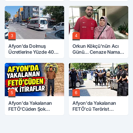
3
4
Afyon’da Dolmuş
Orkun Kökçü'nün Acı
Ücretlerine Yüzde 40
Günü... Cenaze Namazı
Zam Talebi
Emirdağ'da
5
6
Afyon'da Yakalanan
Afyon'da Yakalanan
FETÖ'Cüden Şok
FETÖ'cü Terörist
İtiraflar
Adliye'de