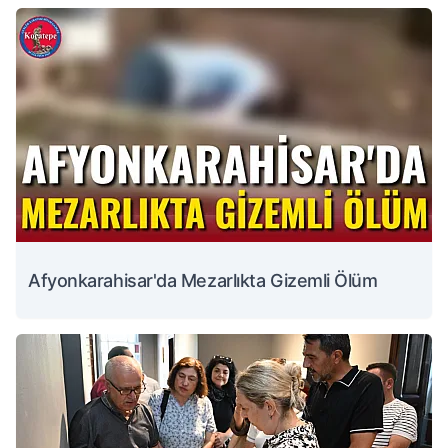
Afyonkarahisar'da Mezarlıkta Gizemli Ölüm