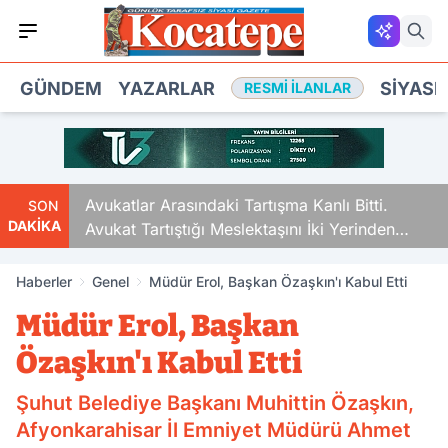
GÜNDEM
YAZARLAR
SIYASE
RESMI İLANLAR
Avukatlar Arasındaki Tartışma Kanlı Bitti.
SON
DAKİKA
Avukat Tartıştığı Meslektaşını İki Yerinden
Vurdu
Haberler
Genel
Müdür Erol, Başkan Özaşkın'ı Kabul Etti
Müdür Erol, Başkan
Özaşkın'ı Kabul Etti
Şuhut Belediye Başkanı Muhittin Özaşkın,
Afyonkarahisar İl Emniyet Müdürü Ahmet