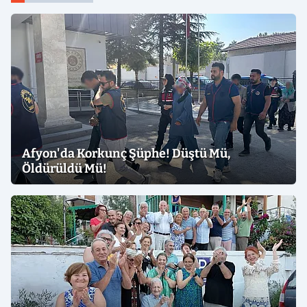
Afyon'da Korkunç Şüphe! Düştü Mü,
Öldürüldü Mü!