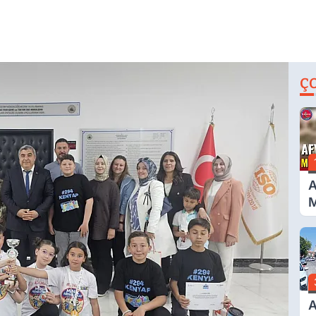
Ç
A
M
G
A