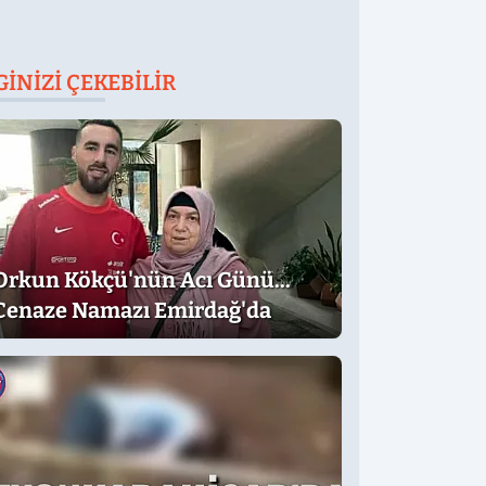
GINIZI ÇEKEBILIR
Orkun Kökçü'nün Acı Günü...
Cenaze Namazı Emirdağ'da