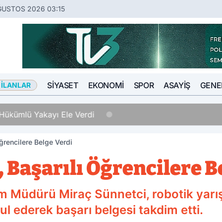
ĞUSTOS 2026 03:15
SIYASET
EKONOMI
SPOR
ASAYIŞ
GENE
 İLANLAR
Hükümlü Yakayı Ele Verdi
ğrencilere Belge Verdi
 Başarılı Öğrencilere B
tim Müdürü Miraç Sünnetci, robotik yarı
l ederek başarı belgesi takdim etti.