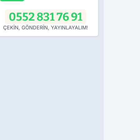
0552 831 76 91
ÇEKİN, GÖNDERİN, YAYINLAYALIM!