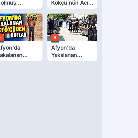
olmuş
Kökçü'nün Acı
cretlerine
Günü... Cenaze
üzde 40 Zam
Namazı
alebi
Emirdağ'da
5
6
fyon'da
Afyon'da
akalanan
Yakalanan
ETÖ'Cüden
FETÖ'cü
ok İtiraflar
Terörist
Adliye'de