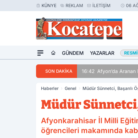
KÜNYE
REKLAM
İLETIŞIM
06 A
GÜNDEM
YAZARLAR
RESMI
16:42
Afyon’da Aranan 
SON DAKİKA
Haberler
Genel
Müdür Sünnetci, Başarılı Ö
Müdür Sünnetci,
Afyonkarahisar İl Milli Eği
öğrencileri makamında kabu