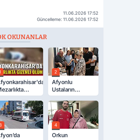
11.06.2026 17:52
Güncelleme: 11.06.2026 17:52
OK OKUNANLAR
1
2
fyonkarahisar'da
Afyonlu
ezarlıkta
Ustaların
izemli Ölüm
Eserleri
Görücüye Çıktı
3
4
fyon’da
Orkun