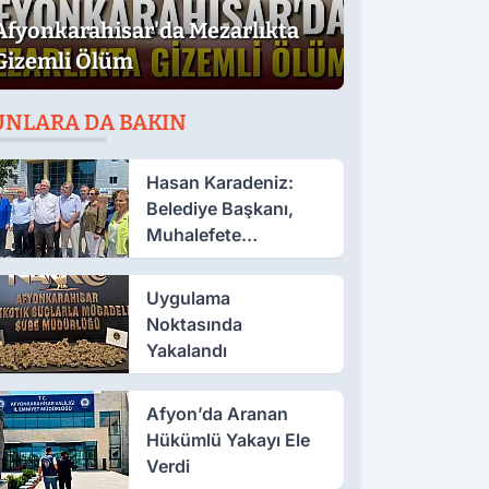
Afyonkarahisar'da Mezarlıkta
Gizemli Ölüm
UNLARA DA BAKIN
Hasan Karadeniz:
Belediye Başkanı,
Muhalefete
Tahammül Edemiyor
Uygulama
Noktasında
Yakalandı
Afyon’da Aranan
Hükümlü Yakayı Ele
Verdi