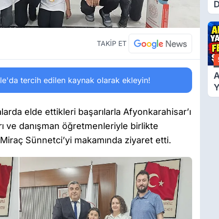
D
Ü
Y
T
TAKİP ET
A
'da tercih edilen kaynak olarak ekleyin!
Y
F
Ş
larda elde ettikleri başarılarla Afyonkarahisar’ı
rı ve danışman öğretmenleriyle birlikte
 Miraç Sünnetci’yi makamında ziyaret etti.