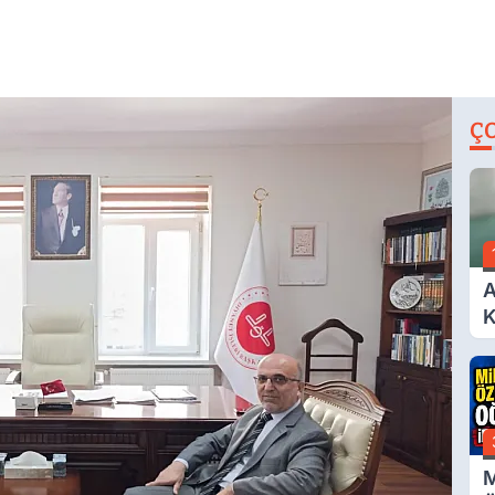
Ç
A
K
A
M