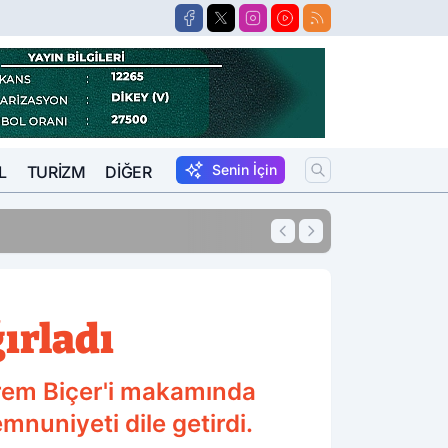
Senin İçin
L
TURIZM
DIĞER
13:27
O Avukat Adliyey
ırladı
rem Biçer'i makamında
nuniyeti dile getirdi.