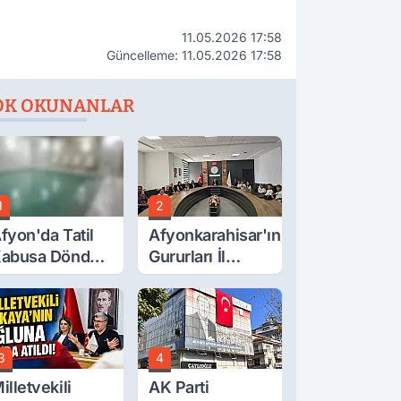
11.05.2026 17:58
Güncelleme: 11.05.2026 17:58
OK OKUNANLAR
1
2
fyon'da Tatil
Afyonkarahisar'ın
abusa Döndü,
Gururları İl
cı Son!
Müdürüyle
Buluştu
3
4
illetvekili
AK Parti