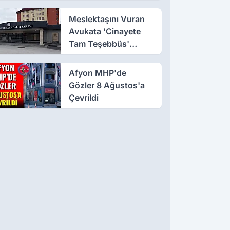
Dönüştü!
Meslektaşını Vuran
Avukata 'Cinayete
Tam Teşebbüs'
Suçlaması
Afyon MHP'de
Gözler 8 Ağustos'a
Çevrildi