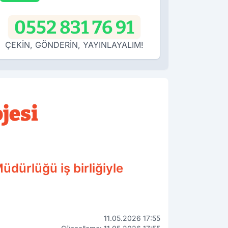
0552 831 76 91
ÇEKİN, GÖNDERİN, YAYINLAYALIM!
jesi
üdürlüğü iş birliğiyle
11.05.2026 17:55