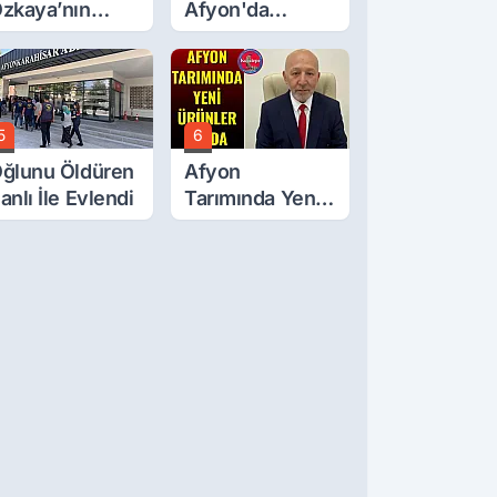
zkaya’nın
Afyon'da
ğluna İftira
Turgay Şahin'in
tıldı
Ardından Bir
Şok Daha!
5
6
ğlunu Öldüren
Afyon
anlı İle Evlendi
Tarımında Yeni
Ürünler Yolda