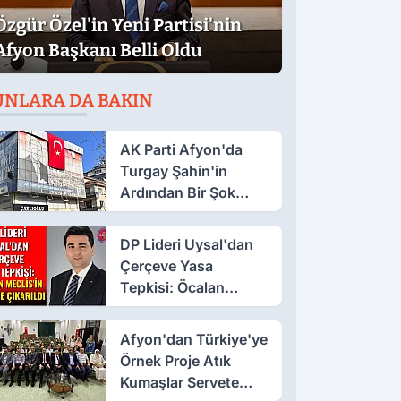
Özgür Özel'in Yeni Partisi'nin
Afyon Başkanı Belli Oldu
UNLARA DA BAKIN
AK Parti Afyon'da
Turgay Şahin'in
Ardından Bir Şok
Daha!
DP Lideri Uysal'dan
Çerçeve Yasa
Tepkisi: Öcalan
Meclis'in Üzerine
Çıkarıldı
Afyon'dan Türkiye'ye
Örnek Proje Atık
Kumaşlar Servete