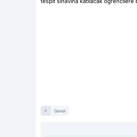
tespit sınavına katılacak öğrencilere b
Genel