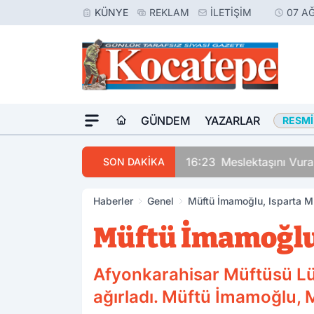
KÜNYE
REKLAM
İLETIŞIM
07 A
GÜNDEM
YAZARLAR
RESMI
16:23
Meslektaşını Vur
SON DAKİKA
Haberler
Genel
Müftü İmamoğlu, Isparta M
Müftü İmamoğlu,
Afyonkarahisar Müftüsü Lü
ağırladı. Müftü İmamoğlu, 