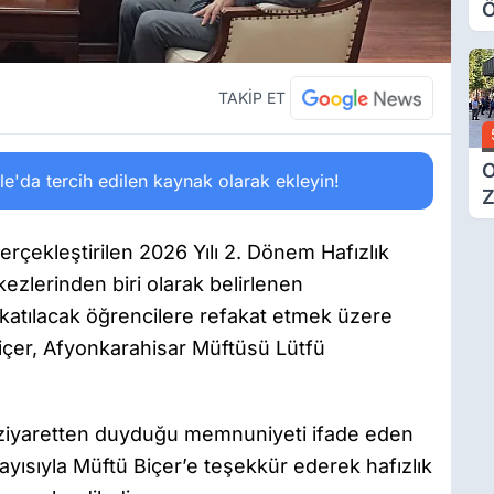
Ö
O
A
TAKİP ET
O
'da tercih edilen kaynak olarak ekleyin!
Z
gerçekleştirilen 2026 Yılı 2. Dönem Hafızlık
ezlerinden biri olarak belirlenen
 katılacak öğrencilere refakat etmek üzere
içer, Afyonkarahisar Müftüsü Lütfü
ziyaretten duyduğu memnuniyeti ifade eden
ayısıyla Müftü Biçer’e teşekkür ederek hafızlık