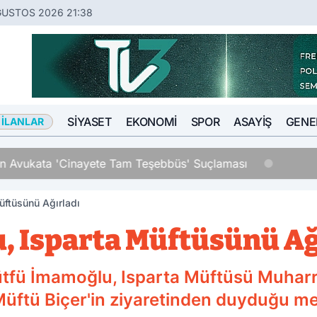
ĞUSTOS 2026 21:38
SIYASET
EKONOMI
SPOR
ASAYIŞ
GENE
 İLANLAR
an Avukata 'Cinayete Tam Teşebbüs' Suçlaması
üftüsünü Ağırladı
 Isparta Müftüsünü Ağ
tfü İmamoğlu, Isparta Müftüsü Muhar
Müftü Biçer'in ziyaretinden duyduğu mem