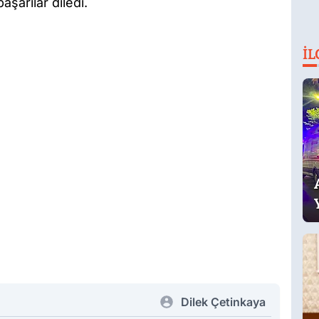
aşarılar diledi.
İL
Dilek Çetinkaya