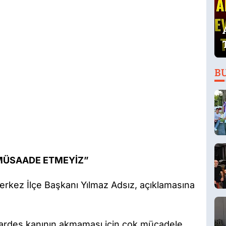
B
 MÜSAADE ETMEYİZ”
Merkez İlçe Başkanı Yılmaz Adsız, açıklamasına
ardeş kanının akmaması için çok mücadele