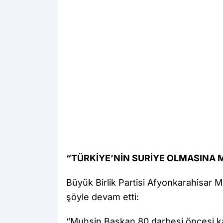
“TÜRKİYE’NİN SURİYE OLMASINA
Büyük Birlik Partisi Afyonkarahisar 
şöyle devam etti:
“Muhsin Başkan 80 darbesi öncesi k