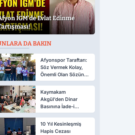
Afyon İGM’de Evlat Edinme
Tartışması!
UNLARA DA BAKIN
Afyonspor Taraftarı:
Söz Vermek Kolay,
Önemli Olan Sözün
Arkasında Durmak
Kaymakam
Akgül’den Dinar
Basınına İade-i
Ziyaret
10 Yıl Kesinleşmiş
Hapis Cezası