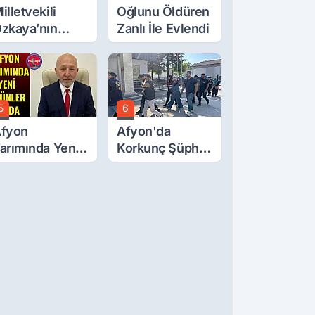
illetvekili
Oğlunu Öldüren
zkaya’nın
Zanlı İle Evlendi
ğluna İftira
tıldı
5
6
fyon
Afyon'da
arımında Yeni
Korkunç Şüphe!
rünler Yolda
Düştü Mü,
Öldürüldü Mü!