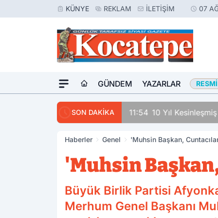
KÜNYE
REKLAM
İLETIŞIM
07 A
GÜNDEM
YAZARLAR
RESMI
11:54
10 Yıl Kesinleşmi
SON DAKİKA
Haberler
Genel
'Muhsin Başkan, Cuntacıla
'Muhsin Başkan,
Büyük Birlik Partisi Afyonk
Merhum Genel Başkanı Muhsi