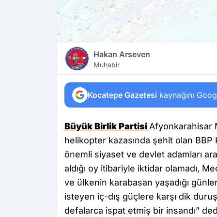
Hakan Arseven
Muhabir
Kocatepe Gazetesi
kaynağını Google
Büyük Birlik Partisi
Afyonkarahisar M
helikopter kazasında şehit olan BBP
önemli siyaset ve devlet adamları ara
aldığı oy itibariyle iktidar olamadı, M
ve ülkenin karabasan yaşadığı günler
isteyen iç-dış güçlere karşı dik duru
defalarca ispat etmiş bir insandı” ded