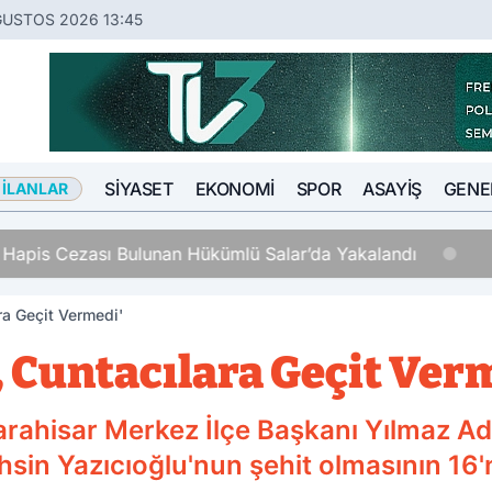
ĞUSTOS 2026 13:45
SIYASET
EKONOMI
SPOR
ASAYIŞ
GENE
 İLANLAR
ş Hapis Cezası Bulunan Hükümlü Salar’da Yakalandı
ra Geçit Vermedi'
 Cuntacılara Geçit Ver
arahisar Merkez İlçe Başkanı Yılmaz Adsı
n Yazıcıoğlu'nun şehit olmasının 16'n