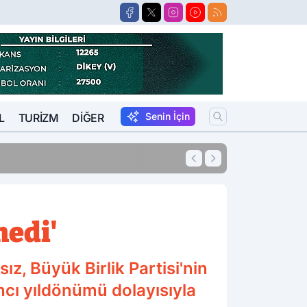
Senin İçin
L
TURIZM
DIĞER
15:57
Oğlunu Öldüren Za
medi'
z, Büyük Birlik Partisi'nin
cı yıldönümü dolayısıyla