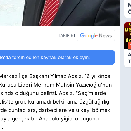
M
Ö
O
A
TAKİP ET
A
'da tercih edilen kaynak olarak ekleyin!
T
Ü
erkez İlçe Başkanı Yılmaz Adsız, 16 yıl önce
 Kurucu Lideri Merhum Muhsin Yazıcıoğlu’nun
sında olduğunu belirtti. Adsız, “Seçimlerde
eclis’te grup kuramadı belki; ama özgül ağırlığı
de cuntacılara, darbecilere ve ülkeyi bölmek
şuyla gerçek bir Anadolu yiğidi olduğunu
i.