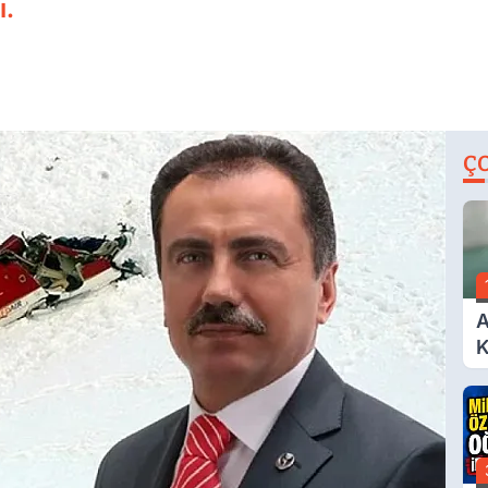
ı.
Ç
A
K
A