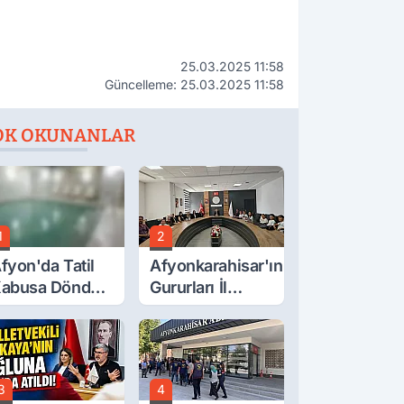
25.03.2025 11:58
Güncelleme: 25.03.2025 11:58
OK OKUNANLAR
1
2
fyon'da Tatil
Afyonkarahisar'ın
abusa Döndü,
Gururları İl
cı Son!
Müdürüyle
Buluştu
3
4