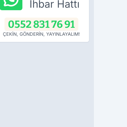
İhbar Hattı
0552 831 76 91
ÇEKİN, GÖNDERİN, YAYINLAYALIM!