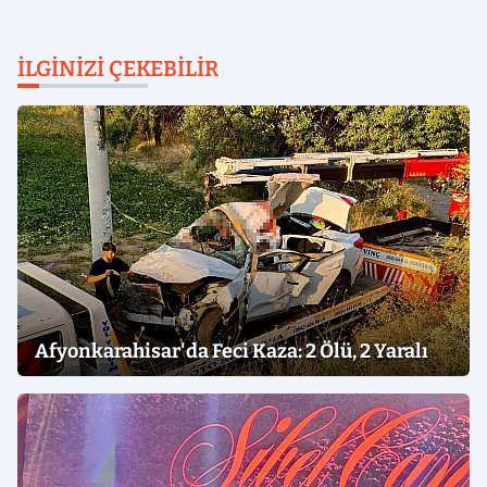
İLGINIZI ÇEKEBILIR
Afyonkarahisar'da Feci Kaza: 2 Ölü, 2 Yaralı