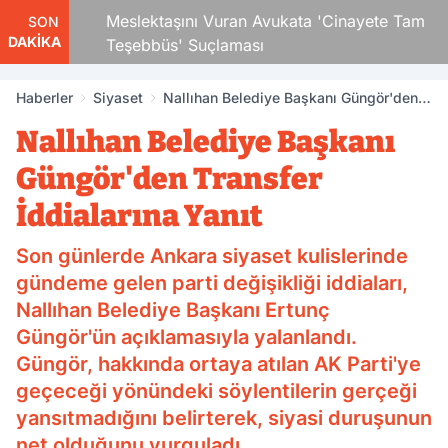
Çocuk
Meslektaşını Vuran Avukata 'Cinayete Tam
SON
DAKİKA
Teşebbüs' Suçlaması
Haberler
Siyaset
Nallıhan Belediye Başkanı Güngör'den
Transfer İddialarına Yanıt
Nallıhan Belediye Başkanı
Güngör'den Transfer
İddialarına Yanıt
Son günlerde Ankara siyaset kulislerinde
gündeme gelen parti değişikliği iddiaları,
Nallıhan Belediye Başkanı Ertunç
Güngör'ün açıklamasıyla yalanlandı.
Güngör, hakkında ortaya atılan AK Parti'ye
geçeceği yönündeki söylentilerin gerçeği
yansıtmadığını belirterek, siyasi duruşunun
net olduğunu vurguladı.