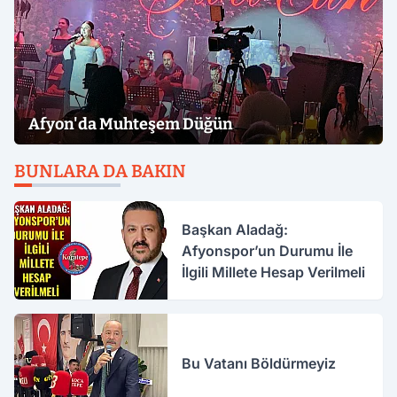
Afyon'da Muhteşem Düğün
BUNLARA DA BAKIN
Başkan Aladağ:
Afyonspor’un Durumu İle
İlgili Millete Hesap Verilmeli
Bu Vatanı Böldürmeyiz