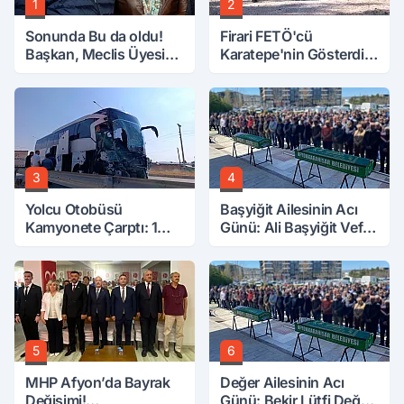
1
2
Sonunda Bu da oldu!
Firari FETÖ'cü
Başkan, Meclis Üyesini
Karatepe'nin Gösterdiği
Hobi Bahçesinden
Yerler Didik Didik
Attırdı
Aranıyor
3
4
Yolcu Otobüsü
Başyiğit Ailesinin Acı
Kamyonete Çarptı: 1
Günü: Ali Başyiğit Vefat
Ölü, 15 Yaralı
Etti
5
6
MHP Afyon’da Bayrak
Değer Ailesinin Acı
Değişimi!
Günü: Bekir Lütfi Değer