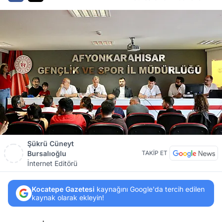
Şükrü Cüneyt
Bursalıoğlu
TAKİP ET
İnternet Editörü
Kocatepe Gazetesi
kaynağını Google'da tercih edilen
kaynak olarak ekleyin!