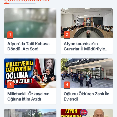
1
2
Afyon'da Tatil Kabusa
Afyonkarahisar'ın
Döndü, Acı Son!
Gururları İl Müdürüyle
Buluştu
3
4
Milletvekili Özkaya’nın
Oğlunu Öldüren Zanlı İle
Oğluna İftira Atıldı
Evlendi