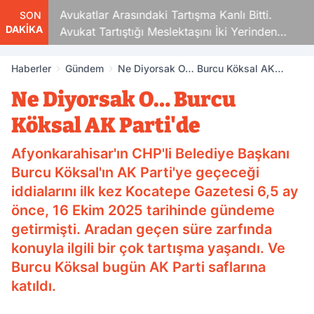
Avukatlar Arasındaki Tartışma Kanlı Bitti.
SON
DAKİKA
Avukat Tartıştığı Meslektaşını İki Yerinden
Vurdu
Haberler
Gündem
Ne Diyorsak O… Burcu Köksal AK
Parti'de
Ne Diyorsak O… Burcu
Köksal AK Parti'de
Afyonkarahisar'ın CHP'li Belediye Başkanı
Burcu Köksal'ın AK Parti'ye geçeceği
iddialarını ilk kez Kocatepe Gazetesi 6,5 ay
önce, 16 Ekim 2025 tarihinde gündeme
getirmişti. Aradan geçen süre zarfında
konuyla ilgili bir çok tartışma yaşandı. Ve
Burcu Köksal bugün AK Parti saflarına
katıldı.