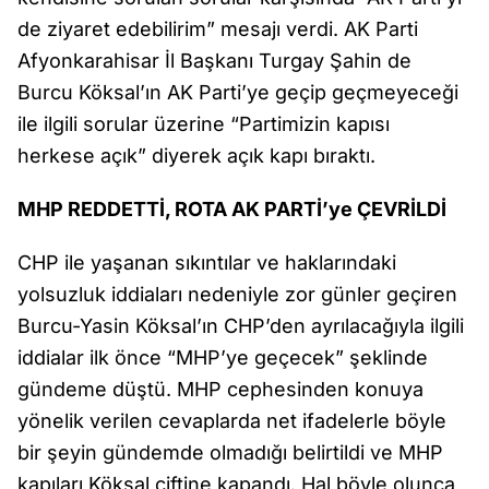
de ziyaret edebilirim” mesajı verdi. AK Parti
Afyonkarahisar İl Başkanı Turgay Şahin de
Burcu Köksal’ın AK Parti’ye geçip geçmeyeceği
ile ilgili sorular üzerine “Partimizin kapısı
herkese açık” diyerek açık kapı bıraktı.
MHP REDDETTİ, ROTA AK PARTİ’ye ÇEVRİLDİ
CHP ile yaşanan sıkıntılar ve haklarındaki
yolsuzluk iddiaları nedeniyle zor günler geçiren
Burcu-Yasin Köksal’ın CHP’den ayrılacağıyla ilgili
iddialar ilk önce “MHP’ye geçecek” şeklinde
gündeme düştü. MHP cephesinden konuya
yönelik verilen cevaplarda net ifadelerle böyle
bir şeyin gündemde olmadığı belirtildi ve MHP
kapıları Köksal çiftine kapandı. Hal böyle olunca