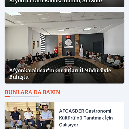
Afyon'da Tatil Kabusa Döndü, Acı Son!
Afyonkarahisar'ın Gururları İl Müdürüyle
Buluştu
BUNLARA DA BAKIN
AFGASDER Gastronomi
Kültürü'nü Tanıtmak İçin
Çalışıyor