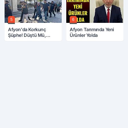
5
6
Afyon'da Korkunç
Afyon Tarımında Yeni
Şüphe! Düştü Mü,
Ürünler Yolda
Öldürüldü Mü!