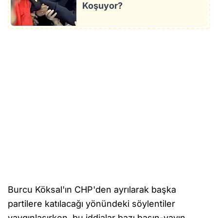
Koşuyor?
Burcu Köksal'ın CHP'den ayrılarak başka
partilere katılacağı yönündeki söylentiler
yaygınlaşırken, bu iddialar bazı basın-yayın