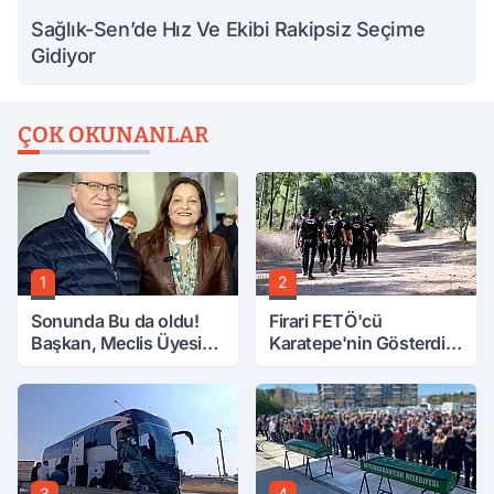
Sağlık-Sen’de Hız Ve Ekibi Rakipsiz Seçime
Gidiyor
ÇOK OKUNANLAR
1
2
Sonunda Bu da oldu!
Firari FETÖ'cü
Başkan, Meclis Üyesini
Karatepe'nin Gösterdiği
Hobi Bahçesinden
Yerler Didik Didik
Attırdı
Aranıyor
3
4