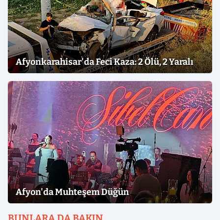
Afyonkarahisar'da Feci Kaza: 2 Ölü, 2 Yaralı
Afyon'da Muhteşem Düğün
BUNLARA DA BAKIN