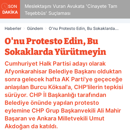
Çocuk
Meslektaşını Vuran Avukata 'Cinayete Tam
SON
DAKİKA
Teşebbüs' Suçlaması
Haberler
Gündem
O'nu Protesto Edin, Bu Sokaklarda
Yürütmeyin
O'nu Protesto Edin, Bu
Sokaklarda Yürütmeyin
Cumhuriyet Halk Partisi adayı olarak
Afyonkarahisar Belediye Başkanı olduktan
sonra gelecek hafta AK Parti'ye geçeceğe
anlaşılan Burcu Köksal'a, CHP'lilerin tepkisi
sürüyor. CHP İl Başkanlığı tarafından
Belediye önünde yapılan protesto
eylemine CHP Grup Başkanvekili Ali Mahir
Başaran ve Ankara Milletvekili Umut
Akdoğan da katıldı.