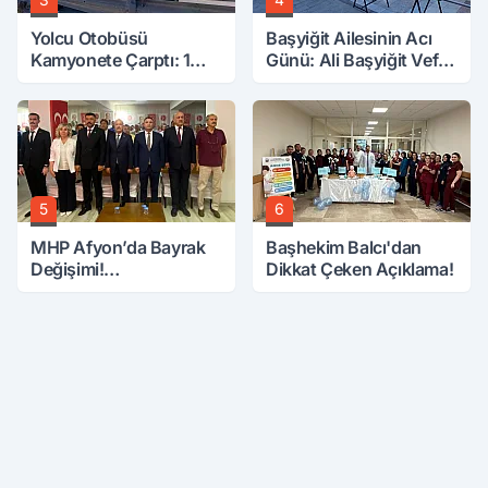
Yolcu Otobüsü
Başyiğit Ailesinin Acı
Kamyonete Çarptı: 1
Günü: Ali Başyiğit Vefat
Ölü, 15 Yaralı
Etti
5
6
MHP Afyon’da Bayrak
Başhekim Balcı'dan
Değişimi!
Dikkat Çeken Açıklama!
Danaoğlu’ndan Dikkat
Çeken Mesaj