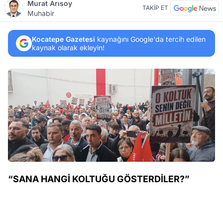
Murat Arısoy
TAKİP ET
Muhabir
Kocatepe Gazetesi
kaynağını Google'da tercih edilen
kaynak olarak ekleyin!
“SANA HANGİ KOLTUĞU GÖSTERDİLER?”