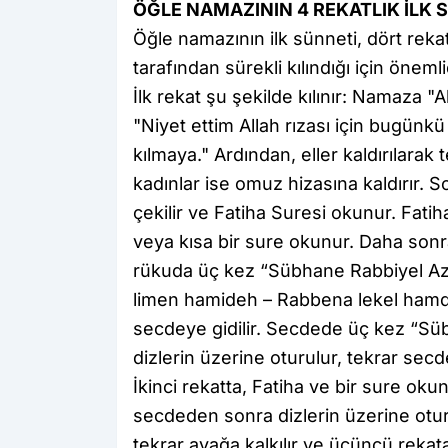
ÖĞLE NAMAZININ 4 REKATLIK İLK S
Öğle namazının ilk sünneti, dört rek
tarafından sürekli kılındığı için önemli
İlk rekat şu şekilde kılınır: Namaza "A
"Niyet ettim Allah rızası için bugünkü
kılmaya." Ardından, eller kaldırılarak te
kadınlar ise omuz hizasına kaldırır
çekilir ve Fatiha Suresi okunur. Fati
veya kısa bir sure okunur. Daha sonra
rükuda üç kez “Sübhane Rabbiyel Az
limen hamideh – Rabbena lekel hamd”
secdeye gidilir. Secdede üç kez “Süb
dizlerin üzerine oturulur, tekrar secde
İkinci rekatta, Fatiha ve bir sure oku
secdeden sonra dizlerin üzerine otu
tekrar ayağa kalkılır ve üçüncü reka