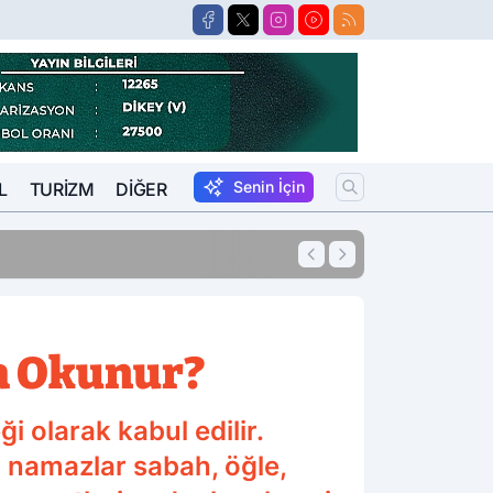
Senin İçin
L
TURIZM
DIĞER
11:54
10 Yıl Kesinleşm
la Okunur?
i olarak kabul edilir.
u namazlar sabah, öğle,