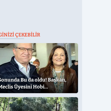
GINIZI ÇEKEBILIR
Sonunda Bu da oldu! Başkan,
Meclis Üyesini Hobi
Bahçesinden Attırdı