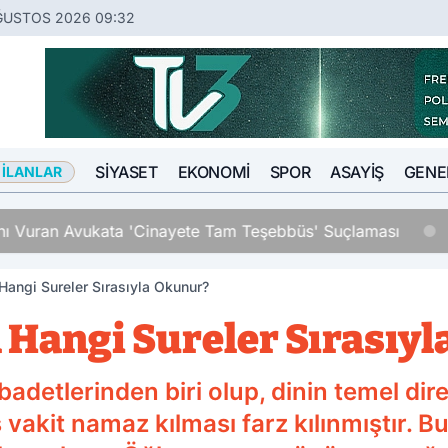
ĞUSTOS 2026 09:32
SIYASET
EKONOMI
SPOR
ASAYIŞ
GENE
 İLANLAR
an Avukata 'Cinayete Tam Teşebbüs' Suçlaması
angi Sureler Sırasıyla Okunur?
Hangi Sureler Sırasıy
adetlerinden biri olup, dinin temel direğ
akit namaz kılması farz kılınmıştır. B