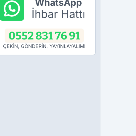
WhatsApp
İhbar Hattı
0552 831 76 91
ÇEKİN, GÖNDERİN, YAYINLAYALIM!