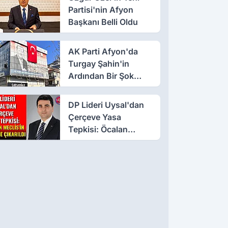
Partisi'nin Afyon
Başkanı Belli Oldu
AK Parti Afyon'da
Turgay Şahin'in
Ardından Bir Şok
Daha!
DP Lideri Uysal'dan
Çerçeve Yasa
Tepkisi: Öcalan
Meclis'in Üzerine
Çıkarıldı