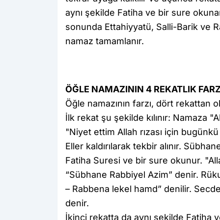
aynı şekilde Fatiha ve bir sure okuna
sonunda Ettahiyyatü, Salli-Barik ve 
namaz tamamlanır.
ÖĞLE NAMAZININ 4 REKATLIK FARZI
Öğle namazının farzı, dört rekattan ol
İlk rekat şu şekilde kılınır: Namaza "A
"Niyet ettim Allah rızası için bugünkü
Eller kaldırılarak tekbir alınır. Sübh
Fatiha Suresi ve bir sure okunur. "Al
“Sübhane Rabbiyel Azim” denir. Rük
– Rabbena lekel hamd” denilir. Secde
denir.
İkinci rekatta da aynı şekilde Fatiha 