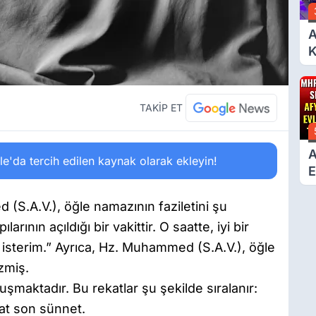
A
K
6
Ç
D
TAKİP ET
A
'da tercih edilen kaynak olarak ekleyin!
E
T
.A.V.), öğle namazının faziletini şu
larının açıldığı bir vakittir. O saatte, iyi bir
 isterim.” Ayrıca, Hz. Muhammed (S.A.V.), öğle
zmiş.
şmaktadır. Bu rekatlar şu şekilde sıralanır:
kat son sünnet.