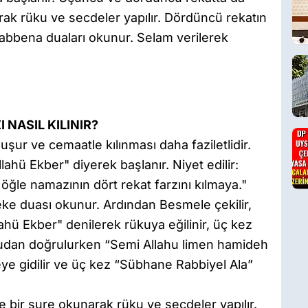
rak rüku ve secdeler yapılır. Dördüncü rekatın
Rabbena duaları okunur. Selam verilerek
 NASIL KILINIR?
uşur ve cemaatle kılınması daha faziletlidir.
llahü Ekber" diyerek başlanır. Niyet edilir:
 öğle namazının dört rekat farzını kılmaya."
aneke duası okunur. Ardından Besmele çekilir,
lahü Ekber" denilerek rükuya eğilinir, üç kez
udan doğrulurken “Semi Allahu limen hamideh
ye gidilir ve üç kez “Sübhane Rabbiyel Ala”
ve bir sure okunarak rüku ve secdeler yapılır.