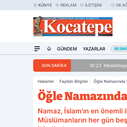
KÜNYE
REKLAM
İLETIŞIM
08 A
GÜNDEM
YAZARLAR
RESMI
16:23
Meslektaşını Vur
SON DAKİKA
Haberler
Faydalı Bilgiler
Öğle Namazında H
Öğle Namazında 
Namaz, İslam'ın en önemli ib
Müslümanların her gün beş v