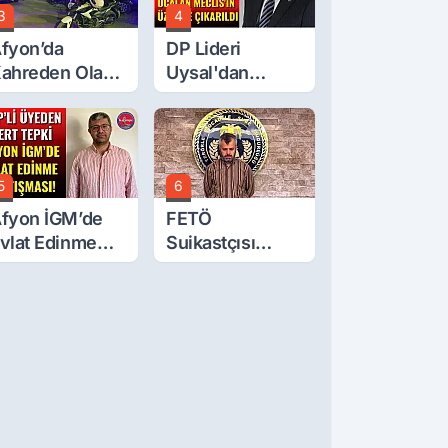
3
4
fyon’da
DP Lideri
ahreden Olay:
Uysal'dan
 Yaşındaki
Çerçeve Yasa
ocuk 6. Kattan
Tepkisi: Öcalan
üştü
Meclis'in
Üzerine Çıkarıldı
5
6
fyon İGM’de
FETÖ
vlat Edinme
Suikastçısı
artışması!
Burkay
Karatepe
Anlatmaya
Devam Ediyor:
Suikast İçin
Gittim