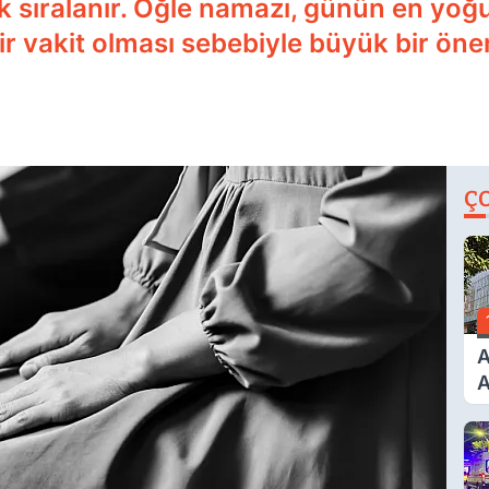
ak sıralanır. Öğle namazı, günün en yo
bir vakit olması sebebiyle büyük bir öne
Ç
A
A
T
A
Ş