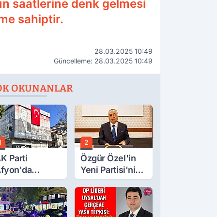
ğun saatlerine denk gelmesi
me sahiptir.
28.03.2025 10:49
Güncelleme: 28.03.2025 10:49
OK OKUNANLAR
1
2
K Parti
Özgür Özel'in
fyon'da
Yeni Partisi'nin
urgay Şahin'in
Afyon Başkanı
rdından Bir
Belli Oldu
ok Daha!