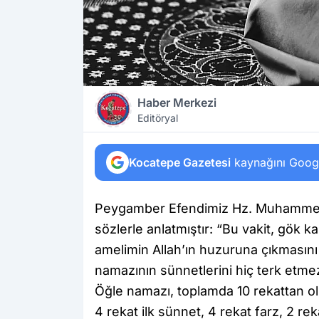
Haber Merkezi
Editöryal
Kocatepe Gazetesi
kaynağını Google
Peygamber Efendimiz Hz. Muhammed (S
sözlerle anlatmıştır: “Bu vakit, gök kapı
amelimin Allah’ın huzuruna çıkmasını
namazının sünnetlerini hiç terk etme
Öğle namazı, toplamda 10 rekattan olu
4 rekat ilk sünnet, 4 rekat farz, 2 re