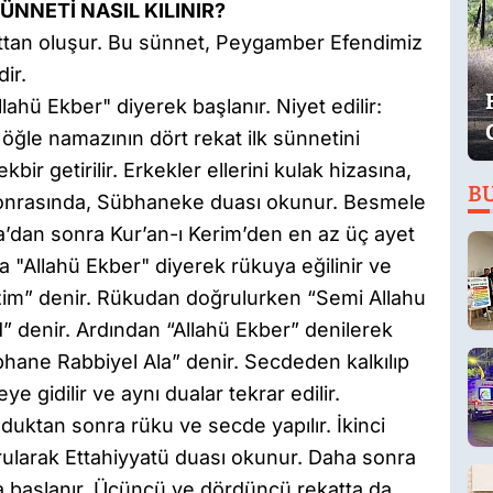
ÜNNETİ NASIL KILINIR?
attan oluşur. Bu sünnet, Peygamber Efendimiz
dir.
llahü Ekber" diyerek başlanır. Niyet edilir:
 öğle namazının dört rekat ilk sünnetini
kbir getirilir. Erkekler ellerini kulak hizasına,
B
. Sonrasında, Sübhaneke duası okunur. Besmele
ha’dan sonra Kur’an-ı Kerim’den en az üç ayet
 "Allahü Ekber" diyerek rükuya eğilinir ve
im” denir. Rükudan doğrulurken “Semi Allahu
 denir. Ardından “Allahü Ekber” denilerek
hane Rabbiyel Ala” denir. Secdeden kalkılıp
ye gidilir ve aynı dualar tekrar edilir.
nduktan sonra rüku ve secde yapılır. İkinci
rularak Ettahiyyatü duası okunur. Daha sonra
ta başlanır. Üçüncü ve dördüncü rekatta da