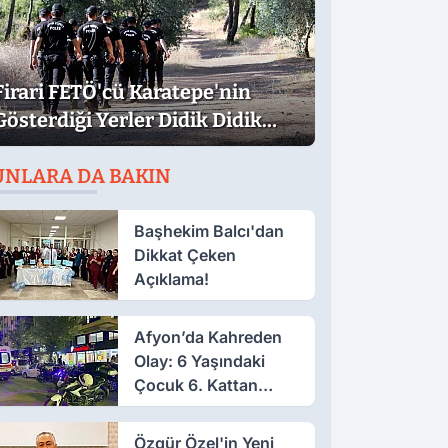
Firari FETÖ'cü Karatepe'nin
Gösterdiği Yerler Didik Didik
Aranıyor
UNLARA DA BAKIN
Başhekim Balcı'dan
Dikkat Çeken
Açıklama!
Afyon’da Kahreden
Olay: 6 Yaşındaki
Çocuk 6. Kattan
Düştü
Özgür Özel'in Yeni