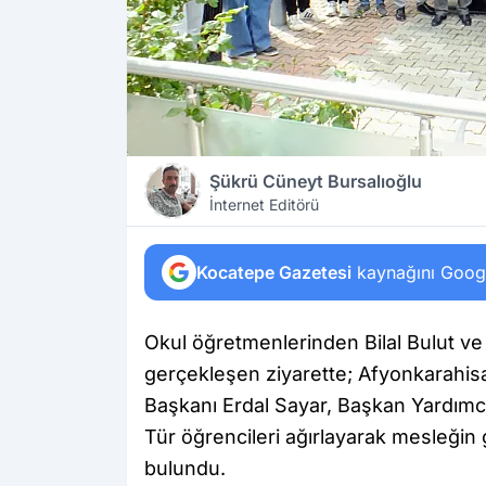
Şükrü Cüneyt Bursalıoğlu
İnternet Editörü
Kocatepe Gazetesi
kaynağını Google
Okul öğretmenlerinden Bilal Bulut v
gerçekleşen ziyarette; Afyonkarahis
Başkanı Erdal Sayar, Başkan Yardımcı
Tür öğrencileri ağırlayarak mesleğin
bulundu.