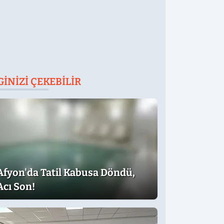
GINIZI ÇEKEBILIR
Afyon'da Tatil Kabusa Döndü,
Acı Son!