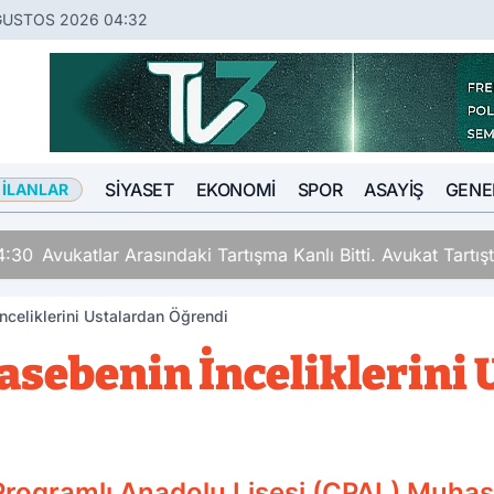
ĞUSTOS 2026 04:32
SIYASET
EKONOMI
SPOR
ASAYIŞ
GENE
 İLANLAR
ki Tartışma Kanlı Bitti. Avukat Tartıştığı Meslektaşını İki Y
nceliklerini Ustalardan Öğrendi
asebenin İnceliklerini
Programlı Anadolu Lisesi (ÇPAL) Muha