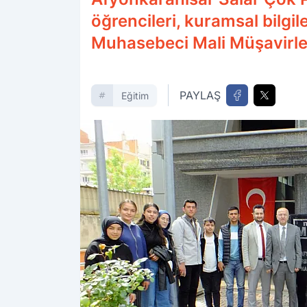
öğrencileri, kuramsal bilgi
Muhasebeci Mali Müşavirler 
PAYLAŞ
Eğitim