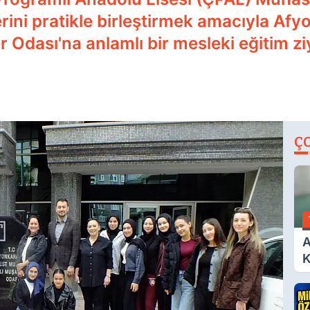
lerini pratikle birleştirmek amacıyla Af
Odası'na anlamlı bir mesleki eğitim ziy
Ç
A
K
A