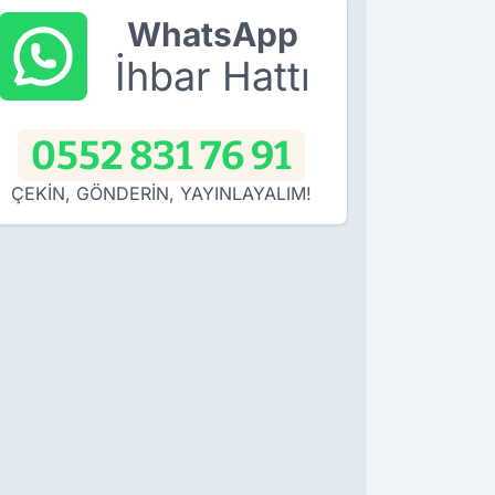
WhatsApp
İhbar Hattı
0552 831 76 91
ÇEKİN, GÖNDERİN, YAYINLAYALIM!