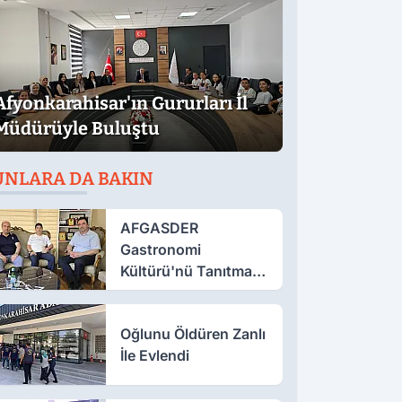
Afyonkarahisar'ın Gururları İl
Müdürüyle Buluştu
UNLARA DA BAKIN
AFGASDER
Gastronomi
Kültürü'nü Tanıtmak
İçin Çalışıyor
Oğlunu Öldüren Zanlı
İle Evlendi