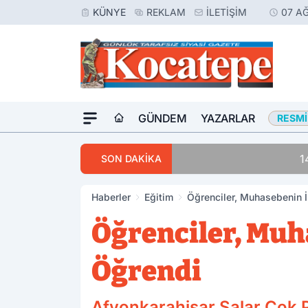
KÜNYE
REKLAM
İLETIŞIM
07 A
GÜNDEM
YAZARLAR
RESMI
14:30
Avukatlar Arasında
SON DAKİKA
Haberler
Eğitim
Öğrenciler, Muhasebenin İ
Öğrenciler, Muh
Öğrendi
Afyonkarahisar Salar Çok 