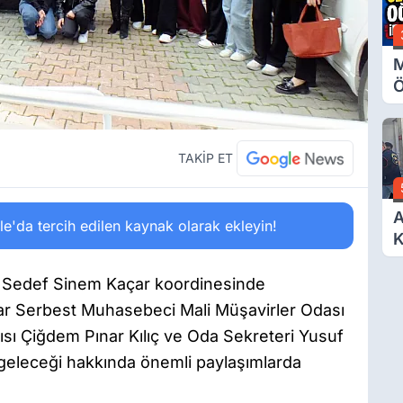
M
Ö
O
A
TAKİP ET
A
'da tercih edilen kaynak olarak ekleyin!
K
D
Ö
e Sedef Sinem Kaçar koordinesinde
ar Serbest Muhasebeci Mali Müşavirler Odası
sı Çiğdem Pınar Kılıç ve Oda Sekreteri Yusuf
 geleceği hakkında önemli paylaşımlarda