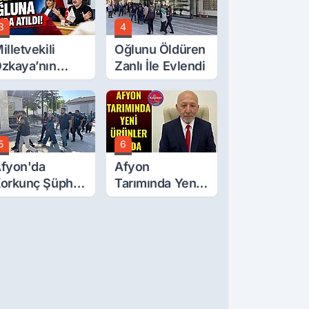
3
4
illetvekili
Oğlunu Öldüren
zkaya’nın
Zanlı İle Evlendi
ğluna İftira
tıldı
5
6
fyon'da
Afyon
orkunç Şüphe!
Tarımında Yeni
üştü Mü,
Ürünler Yolda
ldürüldü Mü!