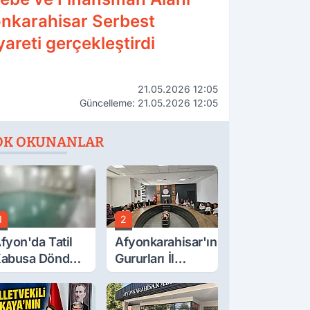
yonkarahisar Serbest
areti gerçekleştirdi
21.05.2026 12:05
Güncelleme: 21.05.2026 12:05
OK OKUNANLAR
1
2
fyon'da Tatil
Afyonkarahisar'ın
abusa Döndü,
Gururları İl
cı Son!
Müdürüyle
Buluştu