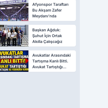
Afyonspor Taraftarı
Bu Akşam Zafer
Meydanı’nda
Başkan Ağduk:
Şuhut İçin Ortak
Akılla Çalışcağız
Avukatlar Arasındaki
Tartışma Kanlı Bitti.
Avukat Tartıştığı
Meslektaşını İki
Yerinden Vurdu