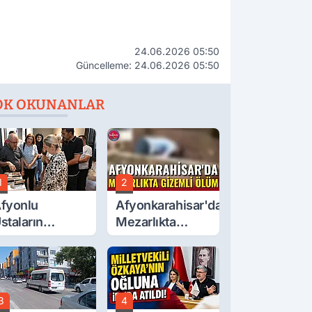
24.06.2026 05:50
Güncelleme: 24.06.2026 05:50
OK OKUNANLAR
1
2
fyonlu
Afyonkarahisar'da
staların
Mezarlıkta
serleri
Gizemli Ölüm
örücüye Çıktı
3
4