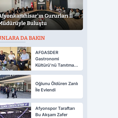
Afyonkarahisar'ın Gururları İl
Müdürüyle Buluştu
UNLARA DA BAKIN
AFGASDER
Gastronomi
Kültürü'nü Tanıtmak
İçin Çalışıyor
Oğlunu Öldüren Zanlı
İle Evlendi
Afyonspor Taraftarı
Bu Akşam Zafer