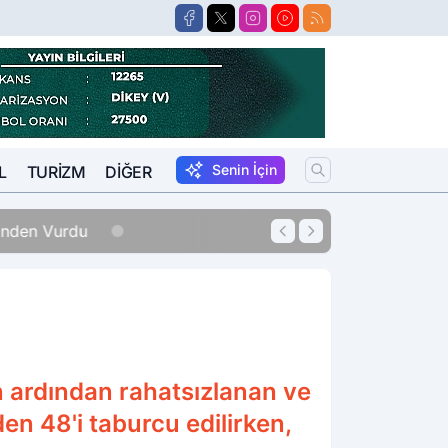
Senin İçin
L
TURIZM
DIĞER
erinden Vurdu
12:33
Sigara Fiyatları
n ardından rahatsızlanan ve
en 48'i taburcu edilirken,