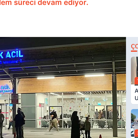
zlem süreci devam ediyor.
Ç
A
U
E
G