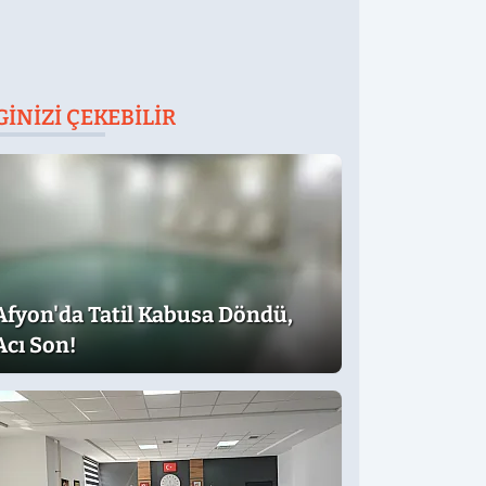
GINIZI ÇEKEBILIR
Afyon'da Tatil Kabusa Döndü,
Acı Son!