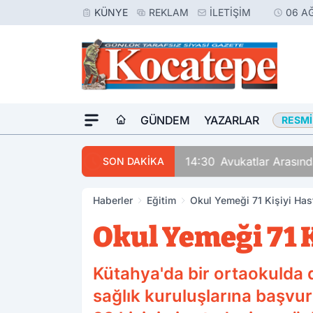
KÜNYE
REKLAM
İLETIŞIM
06 A
GÜNDEM
YAZARLAR
RESMI
14:30
Avukatlar Arasında
SON DAKİKA
Haberler
Eğitim
Okul Yemeği 71 Kişiyi Hast
Okul Yemeği 71 K
Kütahya'da bir ortaokulda 
sağlık kuruluşlarına başvura