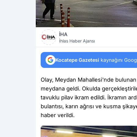
İHA
İhlas Haber Ajansı
Kocatepe Gazetesi
kaynağını Google
Olay, Meydan Mahallesi'nde bulunan
meydana geldi. Okulda gerçekleştiril
tavuklu pilav ikram edildi. İkramın ar
bulantısı, karın ağrısı ve kusma şikay
haber verildi.