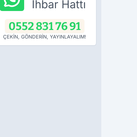
İhbar Hattı
0552 831 76 91
ÇEKİN, GÖNDERİN, YAYINLAYALIM!