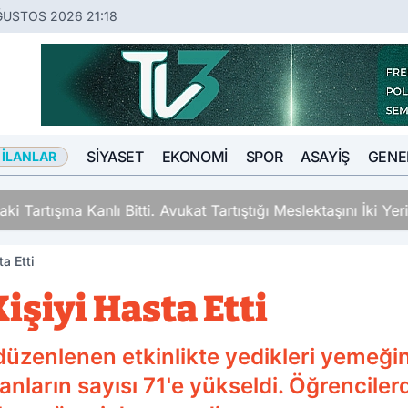
ĞUSTOS 2026 21:18
SIYASET
EKONOMI
SPOR
ASAYIŞ
GENE
 İLANLAR
ki Tartışma Kanlı Bitti. Avukat Tartıştığı Meslektaşını İki Y
a Etti
işiyi Hasta Etti
düzenlenen etkinlikte yedikleri yemeği
nların sayısı 71'e yükseldi. Öğrencilerd