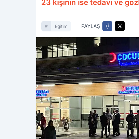
23 kişinin ise tedavi ve gö
PAYLAŞ
Eğitim