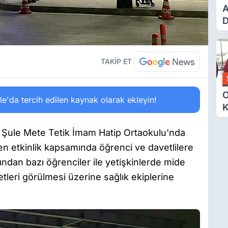
A
D
Ü
Y
T
TAKİP ET
O
'da tercih edilen kaynak olarak ekleyin!
K
G
N
 Şule Mete Tetik İmam Hatip Ortaokulu'nda
E
en etkinlik kapsamında öğrenci ve davetlilere
dından bazı öğrenciler ile yetişkinlerde mide
etleri görülmesi üzerine sağlık ekiplerine