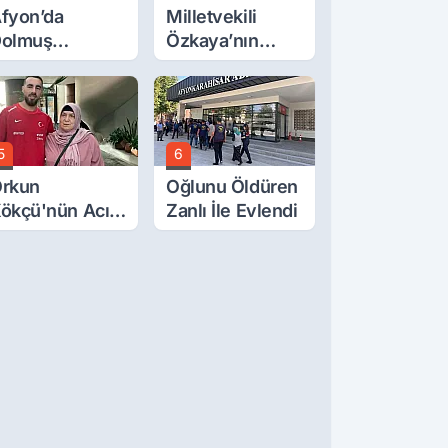
fyon’da
Milletvekili
olmuş
Özkaya’nın
cretlerine
Oğluna İftira
üzde 40 Zam
Atıldı
alebi
5
6
rkun
Oğlunu Öldüren
ökçü'nün Acı
Zanlı İle Evlendi
ünü... Cenaze
amazı
mirdağ'da