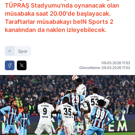
TÜPRAŞ Stadyumu'nda oynanacak olan
müsabaka saat 20.00'de başlayacak.
Taraftarlar müsabakayı beIN Sports 2
kanalından da naklen izleyebilecek.
Spor
09.05.2026 11:52
Güncelleme: 09.05.2026 11:52