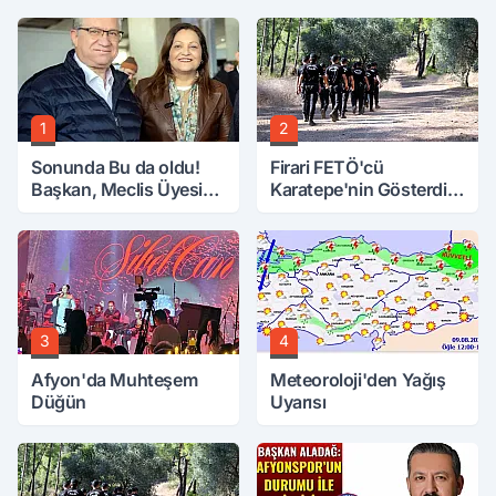
1
2
Sonunda Bu da oldu!
Firari FETÖ'cü
Başkan, Meclis Üyesini
Karatepe'nin Gösterdiği
Hobi Bahçesinden
Yerler Didik Didik
Attırdı
Aranıyor
3
4
Afyon'da Muhteşem
Meteoroloji'den Yağış
Düğün
Uyarısı