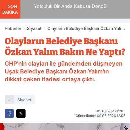
da
Yolculuk Bir Anda Kabusa Döndü!
SON
DAKİKA
Haberler
Siyaset
Olayların Belediye Başkanı Özkan Yalım
Bakın Ne Yaptı?
Olayların Belediye Başkanı
Özkan Yalım Bakın Ne Yaptı?
CHP'nin olayları ile gündemden düşmeyen
Uşak Belediye Başkanı Özkan Yalım'ın
dikkat çeken ifadesi ortaya çıktı.
Siyaset
09.05.2026 12:03
Güncelleme: 09.05.2026 12:03