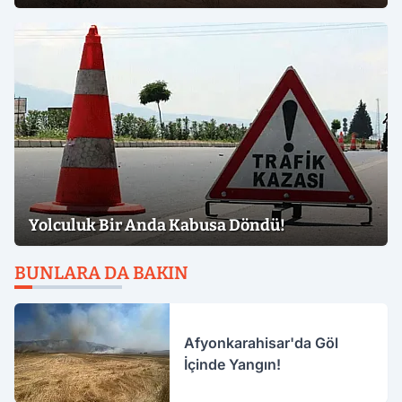
Yolculuk Bir Anda Kabusa Döndü!
BUNLARA DA BAKIN
Afyonkarahisar'da Göl
İçinde Yangın!