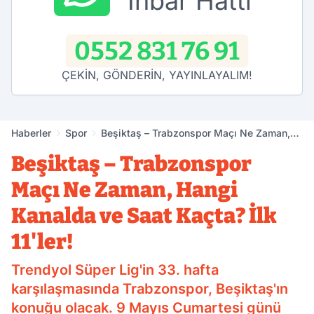
İhbar Hattı
0552 831 76 91
ÇEKİN, GÖNDERİN, YAYINLAYALIM!
Haberler
Spor
Beşiktaş – Trabzonspor Maçı Ne Zaman,
Hangi Kanalda ve Saat Kaçta? İlk 11'ler!
Beşiktaş – Trabzonspor
Maçı Ne Zaman, Hangi
Kanalda ve Saat Kaçta? İlk
11'ler!
Trendyol Süper Lig'in 33. hafta
karşılaşmasında Trabzonspor, Beşiktaş'ın
konuğu olacak. 9 Mayıs Cumartesi günü