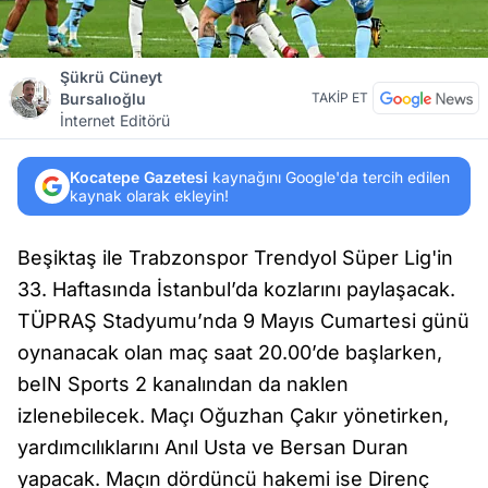
Şükrü Cüneyt
Bursalıoğlu
TAKİP ET
İnternet Editörü
Kocatepe Gazetesi
kaynağını Google'da tercih edilen
kaynak olarak ekleyin!
Beşiktaş ile Trabzonspor Trendyol Süper Lig'in
33. Haftasında İstanbul’da kozlarını paylaşacak.
TÜPRAŞ Stadyumu’nda 9 Mayıs Cumartesi günü
oynanacak olan maç saat 20.00’de başlarken,
beIN Sports 2 kanalından da naklen
izlenebilecek. Maçı Oğuzhan Çakır yönetirken,
yardımcılıklarını Anıl Usta ve Bersan Duran
yapacak. Maçın dördüncü hakemi ise Direnç