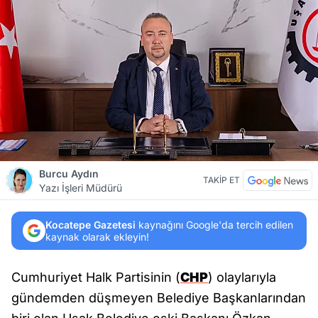
Burcu Aydın
TAKİP ET
Yazı İşleri Müdürü
Kocatepe Gazetesi
kaynağını Google'da tercih edilen
kaynak olarak ekleyin!
Cumhuriyet Halk Partisinin (
CHP
) olaylarıyla
gündemden düşmeyen Belediye Başkanlarından