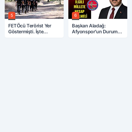
5
6
FETÖcü Terörist Yer
Başkan Aladağ:
Göstermişti. İşte
Afyonspor’un Durumu
Bulunanlar
İle İlgili Millete Hesap
Verilmeli