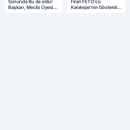
Sonunda Bu da oldu!
Firari FETÖ'cü
Başkan, Meclis Üyesini
Karatepe'nin Gösterdiği
Hobi Bahçesinden
Yerler Didik Didik
Attırdı
Aranıyor