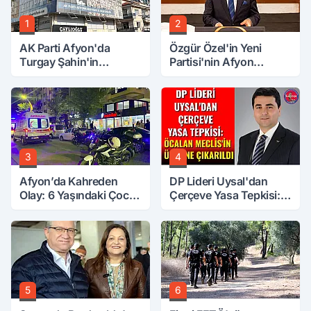
1
2
AK Parti Afyon'da
Özgür Özel'in Yeni
Turgay Şahin'in
Partisi'nin Afyon
Ardından Bir Şok Daha!
Başkanı Belli Oldu
3
4
Afyon’da Kahreden
DP Lideri Uysal'dan
Olay: 6 Yaşındaki Çocuk
Çerçeve Yasa Tepkisi:
6. Kattan Düştü
Öcalan Meclis'in
Üzerine Çıkarıldı
5
6