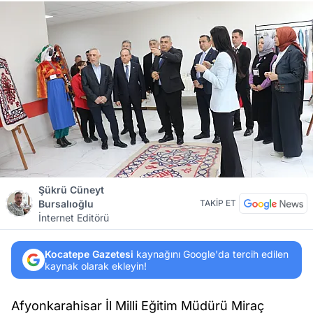
Şükrü Cüneyt
Bursalıoğlu
TAKİP ET
İnternet Editörü
Kocatepe Gazetesi
kaynağını Google'da tercih edilen
kaynak olarak ekleyin!
Afyonkarahisar İl Milli Eğitim Müdürü Miraç