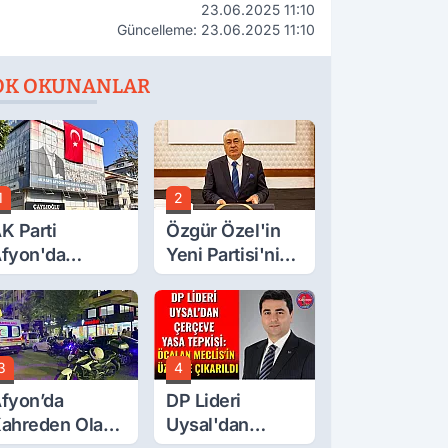
23.06.2025 11:10
Güncelleme: 23.06.2025 11:10
OK OKUNANLAR
1
2
K Parti
Özgür Özel'in
fyon'da
Yeni Partisi'nin
urgay Şahin'in
Afyon Başkanı
rdından Bir
Belli Oldu
ok Daha!
3
4
fyon’da
DP Lideri
ahreden Olay:
Uysal'dan