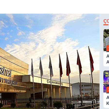
Ç
A
A
T
A
Ş
A
K