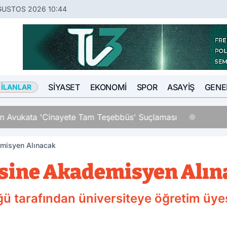
ĞUSTOS 2026 10:44
SIYASET
EKONOMI
SPOR
ASAYIŞ
GENE
 İLANLAR
an Avukata 'Cinayete Tam Teşebbüs' Suçlaması
emisyen Alınacak
esine Akademisyen Alın
ü tarafından üniversiteye öğretim üyes