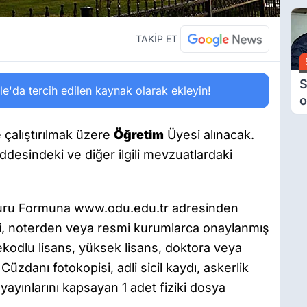
6
Ç
D
TAKİP ET
S
'da tercih edilen kaynak olarak ekleyin!
o
M
H
 çalıştırılmak üzere
Öğretim
Üyesi alınacak.
B
desindeki ve diğer ilgili mevzuatlardaki
A
vuru Formuna www.odu.edu.tr adresinden
ri, noterden veya resmi kurumlarca onaylanmış
kodlu lisans, yüksek lisans, doktora veya
üzdanı fotokopisi, adli sicil kaydı, askerlik
yayınlarını kapsayan 1 adet fiziki dosya