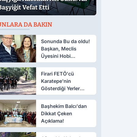
Başyiğit Vefat Etti
UNLARA DA BAKIN
Sonunda Bu da oldu!
Başkan, Meclis
Üyesini Hobi
Bahçesinden Attırdı
Firari FETÖ'cü
Karatepe'nin
Gösterdiği Yerler
Didik Didik Aranıyor
Başhekim Balcı'dan
Dikkat Çeken
Açıklama!