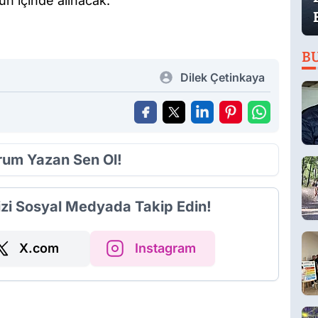
ün içinde alınacak.
B
Dilek Çetinkaya
orum Yazan Sen Ol!
izi Sosyal Medyada Takip Edin!
X.com
Instagram