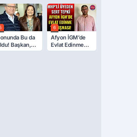
 Yaşındaki
Çerçeve Yasa
ocuk 6. Kattan
Tepkisi: Öcalan
üştü
Meclis'in
Üzerine Çıkarıldı
5
6
onunda Bu da
Afyon İGM’de
ldu! Başkan,
Evlat Edinme
eclis Üyesini
Tartışması!
obi
ahçesinden
ttırdı