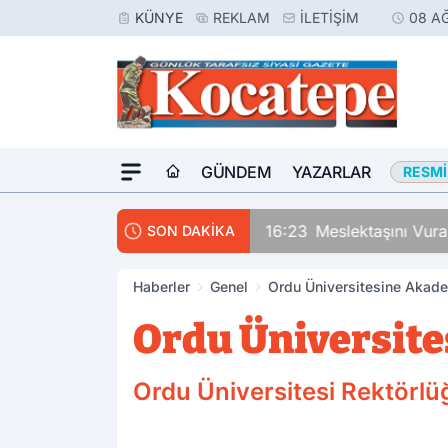
KÜNYE
REKLAM
İLETIŞIM
08 A
GÜNDEM
YAZARLAR
RESMI
16:23
Meslektaşını Vur
SON DAKİKA
Haberler
Genel
Ordu Üniversitesine Akad
Ordu Üniversit
Ordu Üniversitesi Rektörlüğ