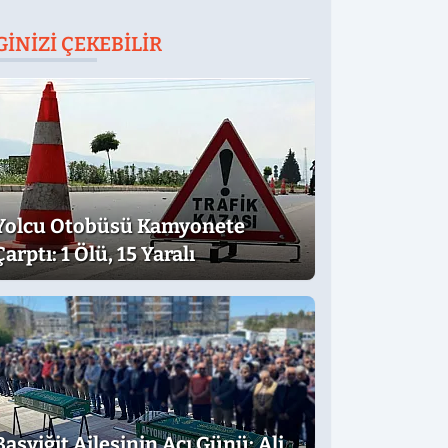
GINIZI ÇEKEBILIR
Yolcu Otobüsü Kamyonete
Çarptı: 1 Ölü, 15 Yaralı
Başyiğit Ailesinin Acı Günü: Ali