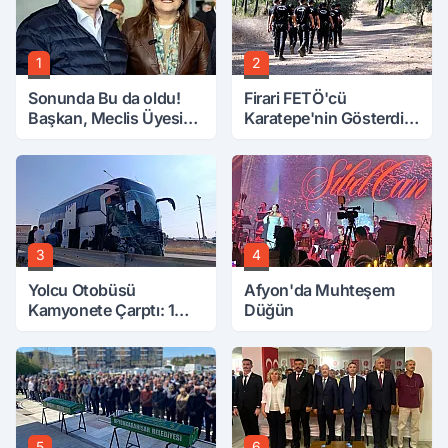
1
2
Sonunda Bu da oldu!
Firari FETÖ'cü
Başkan, Meclis Üyesini
Karatepe'nin Gösterdiği
Hobi Bahçesinden
Yerler Didik Didik
Attırdı
Aranıyor
3
4
Yolcu Otobüsü
Afyon'da Muhteşem
Kamyonete Çarptı: 1
Düğün
Ölü, 15 Yaralı
5
6