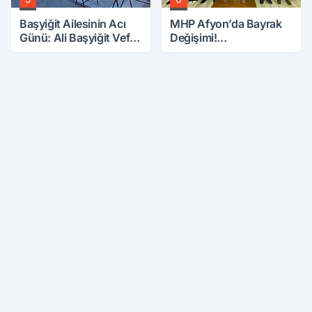
Başyiğit Ailesinin Acı
MHP Afyon’da Bayrak
Günü: Ali Başyiğit Vefat
Değişimi!
Etti
Danaoğlu’ndan Dikkat
Çeken Mesaj