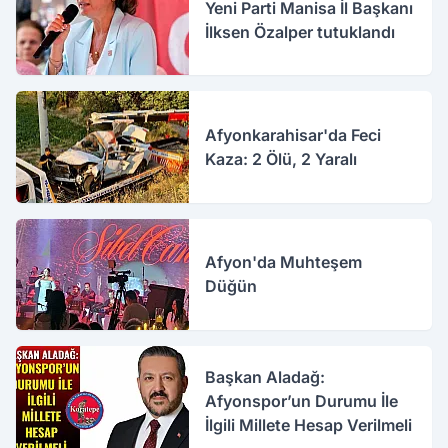
Yeni Parti Manisa İl Başkanı
İlksen Özalper tutuklandı
Afyonkarahisar'da Feci
Kaza: 2 Ölü, 2 Yaralı
Afyon'da Muhteşem
Düğün
Başkan Aladağ:
Afyonspor’un Durumu İle
İlgili Millete Hesap Verilmeli