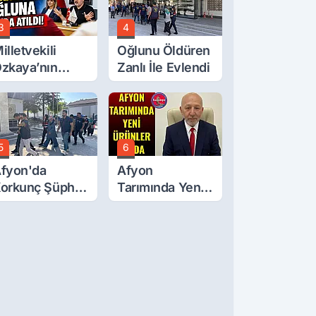
3
4
illetvekili
Oğlunu Öldüren
zkaya’nın
Zanlı İle Evlendi
ğluna İftira
tıldı
5
6
fyon'da
Afyon
orkunç Şüphe!
Tarımında Yeni
üştü Mü,
Ürünler Yolda
ldürüldü Mü!