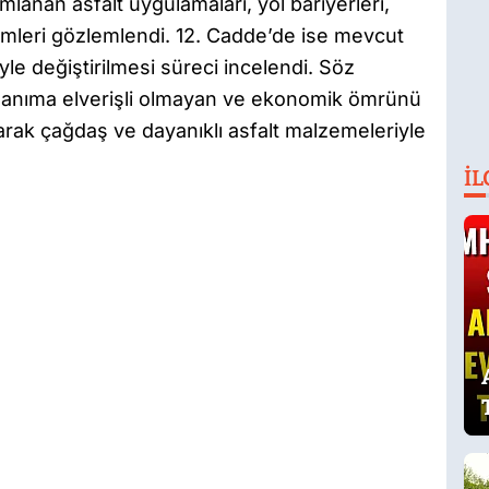
anan asfalt uygulamaları, yol bariyerleri,
emleri gözlemlendi. 12. Cadde’de ise mevcut
le değiştirilmesi süreci incelendi. Söz
lanıma elverişli olmayan ve ekonomik ömrünü
arak çağdaş ve dayanıklı asfalt malzemeleriyle
İL