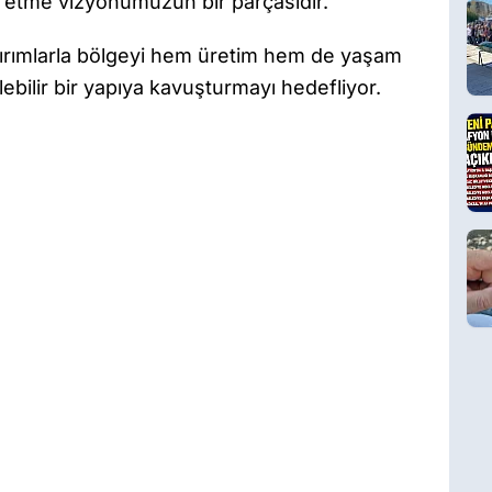
 etme vizyonumuzun bir parçasıdır.”
ırımlarla bölgeyi hem üretim hem de yaşam
bilir bir yapıya kavuşturmayı hedefliyor.