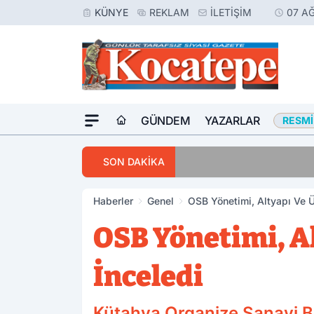
KÜNYE
REKLAM
İLETIŞIM
07 A
GÜNDEM
YAZARLAR
RESMI
15:57
Oğlunu Öldüren Za
SON DAKİKA
Haberler
Genel
OSB Yönetimi, Altyapı Ve Ü
OSB Yönetimi, Al
İnceledi
Kütahya Organize Sanayi Bö