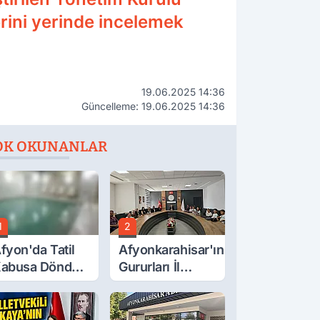
erini yerinde incelemek
19.06.2025 14:36
Güncelleme: 19.06.2025 14:36
OK OKUNANLAR
1
2
fyon'da Tatil
Afyonkarahisar'ın
abusa Döndü,
Gururları İl
cı Son!
Müdürüyle
Buluştu