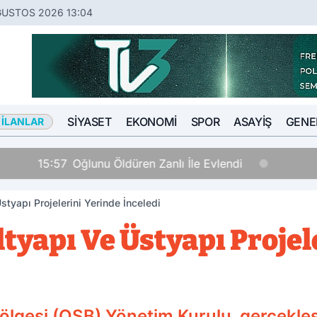
ĞUSTOS 2026 13:04
SIYASET
EKONOMI
SPOR
ASAYIŞ
GENE
 İLANLAR
nlı İle Evlendi
styapı Projelerini Yerinde İnceledi
tyapı Ve Üstyapı Projel
lgesi (OSB) Yönetim Kurulu, gerçekleş