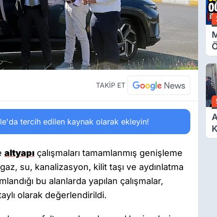
M
Ö
O
A
TAKİP ET
A
'da tercih edilen kaynak olarak ekleyin!
K
D
Ö
ve
altyapı
çalışmaları tamamlanmış genişleme
algaz, su, kanalizasyon, kilit taşı ve aydınlatma
amlandığı bu alanlarda yapılan çalışmalar,
ylı olarak değerlendirildi.