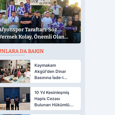
Afyonspor Taraftarı: Söz
Vermek Kolay, Önemli Olan
Sözün Arkasında Durmak
UNLARA DA BAKIN
Kaymakam
Akgül’den Dinar
Basınına İade-i
Ziyaret
10 Yıl Kesinleşmiş
Hapis Cezası
Bulunan Hükümlü
Salar’da Yakalandı