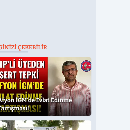
GINIZI ÇEKEBILIR
Afyon İGM’de Evlat Edinme
Tartışması!