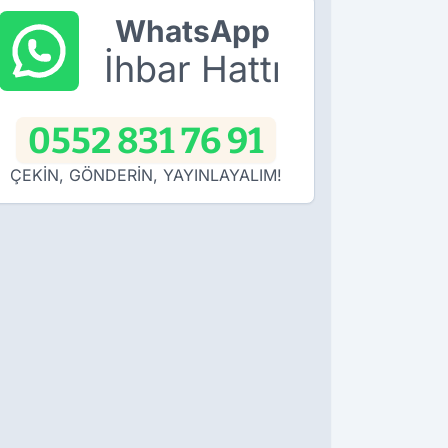
WhatsApp
İhbar Hattı
0552 831 76 91
ÇEKİN, GÖNDERİN, YAYINLAYALIM!