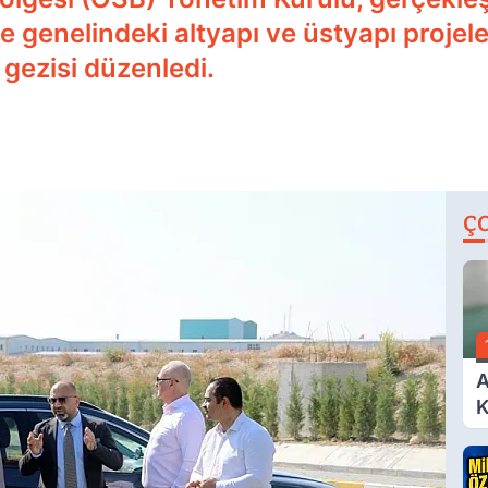
e genelindeki altyapı ve üstyapı projel
gezisi düzenledi.
Ç
A
K
A