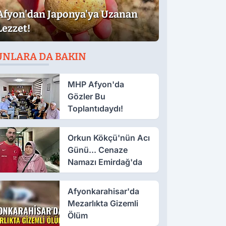
Afyon'dan Japonya'ya Uzanan
Lezzet!
UNLARA DA BAKIN
MHP Afyon'da
Gözler Bu
Toplantıdaydı!
Orkun Kökçü'nün Acı
Günü... Cenaze
Namazı Emirdağ'da
Afyonkarahisar'da
Mezarlıkta Gizemli
Ölüm