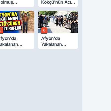
olmuş
Kökçü'nün Acı
cretlerine
Günü... Cenaze
üzde 40 Zam
Namazı
alebi
Emirdağ'da
5
6
fyon'da
Afyon'da
akalanan
Yakalanan
ETÖ'Cüden
FETÖ'cü
ok İtiraflar
Terörist
Adliye'de