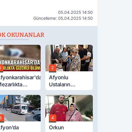
05.04.2025 14:50
Güncelleme: 05.04.2025 14:50
OK OKUNANLAR
1
2
fyonkarahisar'da
Afyonlu
ezarlıkta
Ustaların
izemli Ölüm
Eserleri
Görücüye Çıktı
3
4
fyon’da
Orkun