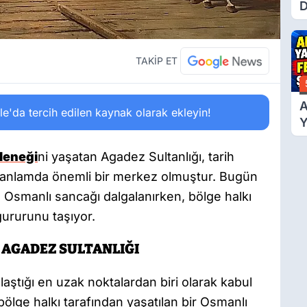
D
Ü
Y
T
TAKİP ET
A
'da tercih edilen kaynak olarak ekleyin!
Y
F
Ş
leneği
ni yaşatan Agadez Sultanlığı, tarih
 anlamda önemli bir merkez olmuştur. Bugün
Osmanlı sancağı dalgalanırken, bölge halkı
ururunu taşıyor.
: AGADEZ SULTANLIĞI
laştığı en uzak noktalardan biri olarak kabul
 bölge halkı tarafından yaşatılan bir Osmanlı