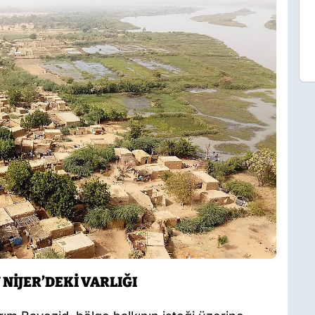
NİJER’DEKİ VARLIĞI