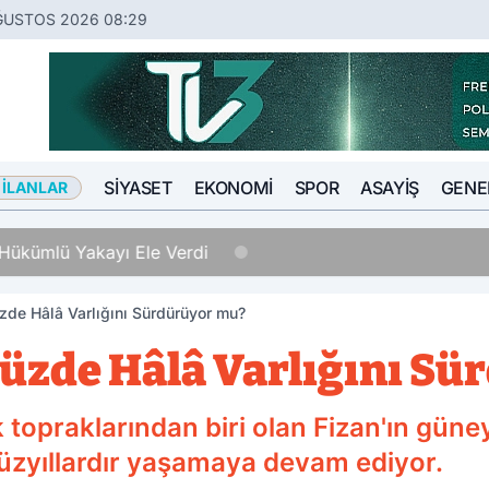
ĞUSTOS 2026 08:29
SIYASET
EKONOMI
SPOR
ASAYIŞ
GENE
 İLANLAR
Hükümlü Yakayı Ele Verdi
de Hâlâ Varlığını Sürdürüyor mu?
zde Hâlâ Varlığını Sü
 topraklarından biri olan Fizan'ın güney
yüzyıllardır yaşamaya devam ediyor.