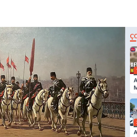
Ç
A
M
G
A