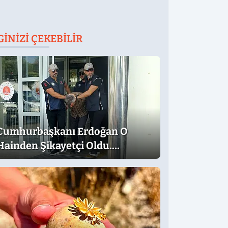
GINIZI ÇEKEBILIR
Cumhurbaşkanı Erdoğan O
Hainden Şikayetçi Oldu.
Dilekçede Dikkat Çeken İfadeler