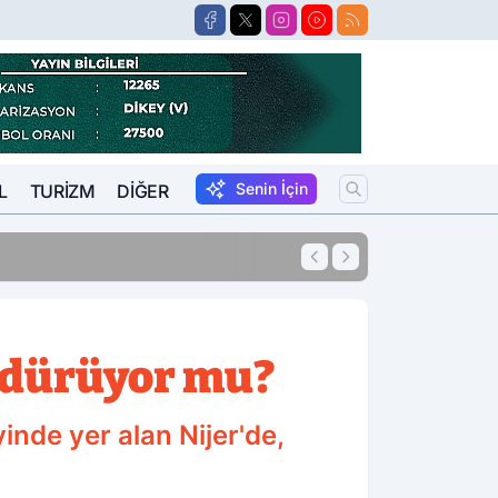
Senin İçin
L
TURIZM
DIĞER
15:57
Suikastçi FETÖCÜ 
rdürüyor mu?
inde yer alan Nijer'de,