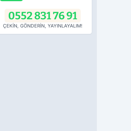
0552 831 76 91
ÇEKİN, GÖNDERİN, YAYINLAYALIM!