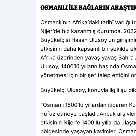
OSMANLI İLE BAĞLARIN ARAŞTI
Osmanlı’nın Afrika’daki tarihî varlığı 
Nijer’de hız kazanmış durumda. 2022
Büyükelçisi Hasan Ulusoy’un girişimle
etkisinin daha kapsamlı bir şekilde e
Afrika üzerinden yavaş yavaş Sahra Al
Ulusoy, 1400’lü yılların başında Osman
yönetmesi için bir şef talep ettiğini 
Büyükelçi Ulusoy, konuyla ilgili şu bilg
"Osmanlı 1500’lü yıllardan itibaren K
nüfuz etmeye başladı. Ancak arşivler
etkisinin Nijer’e 1400’lü yıllarda ula
bölgesinde yaşayan kavimler, Osmanl