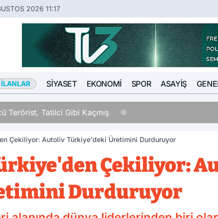
USTOS 2026 11:17
SIYASET
EKONOMI
SPOR
ASAYIŞ
GENE
 İLANLAR
Tatilci Gibi Kaçmış
n Çekiliyor: Autoliv Türkiye'deki Üretimini Durduruyor
rkiye'den Çekiliyor: Au
etimini Durduruyor
i alanında dünya liderlerinden biri ola