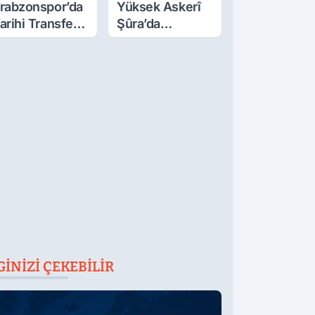
rabzonspor’da
Yüksek Askerî
arihi Transfer!
Şûra’da
ohamed Salah
Afyonkarahisar'ı
eliyor
İlgilendiren İki
Karar
GINIZI ÇEKEBILIR