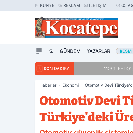
KÜNYE
REKLAM
İLETIŞIM
05 AĞ
GÜNDEM
YAZARLAR
RESMI
11:39
FETÖ'cü Terörist, 
SON DAKİKA
Haberler
Ekonomi
Otomotiv Devi Türkiye'de
Otomotiv Devi Tü
Türkiye'deki Ür
Otomotiv güvenlik sistemler