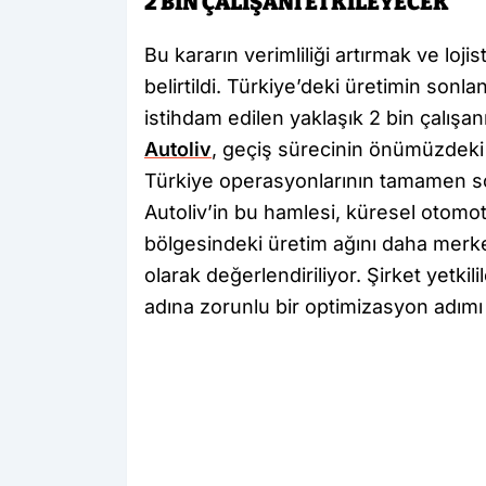
2 BİN ÇALIŞANI ETKİLEYECEK
Bu kararın verimliliği artırmak ve loji
belirtildi. Türkiye’deki üretimin sonla
istihdam edilen yaklaşık 2 bin çalışa
Autoliv
, geçiş sürecinin önümüzdeki b
Türkiye operasyonlarının tamamen s
Autoliv’in bu hamlesi, küresel otomo
bölgesindeki üretim ağını daha merkez
olarak değerlendiriliyor. Şirket yetkil
adına zorunlu bir optimizasyon adımı