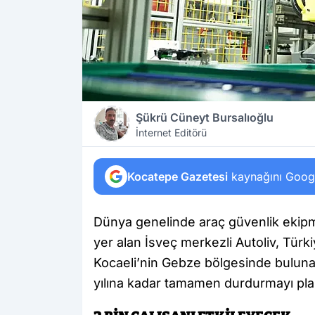
Şükrü Cüneyt Bursalıoğlu
İnternet Editörü
Kocatepe Gazetesi
kaynağını Google
Dünya genelinde araç güvenlik ekipm
yer alan İsveç merkezli Autoliv, Türkiy
Kocaeli’nin Gebze bölgesinde bulunan 
yılına kadar tamamen durdurmayı plan