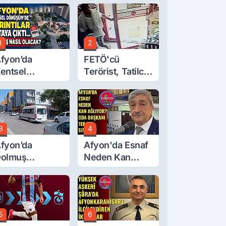
1
2
fyon’da
FETÖ'cü
entsel
Terörist, Tatilci
önüşüm’de
Gibi Kaçmış
yrıntılar Ortaya
ıktı… Hakediş
asıl Olacak?
3
4
fyon’da
Afyon'da Esnaf
olmuş
Neden Kan
cretlerine
Ağlıyor? Oda
üzde 40 Zam
Başkanı Tek Tek
alebi
Sıraladı
5
6