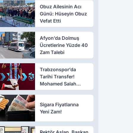
Obuz Ailesinin Acı
Günü: Hüseyin Obuz
Vefat Etti
Afyon’da Dolmuş
Ücretlerine Yüzde 40
Zam Talebi
Trabzonspor’da
Tarihi Transfer!
Mohamed Salah
Geliyor
Sigara Fiyatlarına
Yeni Zam!
Rektör Aslan, Başkan