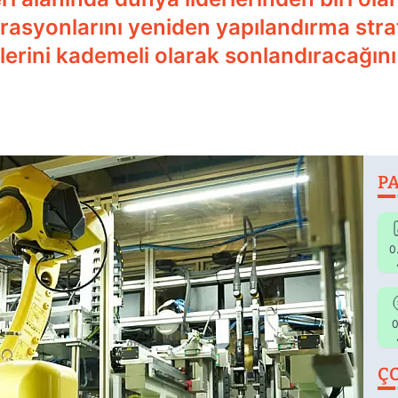
asyonlarını yeniden yapılandırma stra
lerini kademeli olarak sonlandıracağını 
PA
0
0
Ç