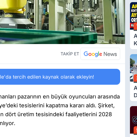
A
K
D
TAKİP ET
A
Ç
N
'da tercih edilen kaynak olarak ekleyin!
A
D
anları pazarının en büyük oyuncuları arasında
Ü
e’deki tesislerini kapatma kararı aldı. Şirket,
Y
dört üretim tesisindeki faaliyetlerini 2028
T
lıyor.