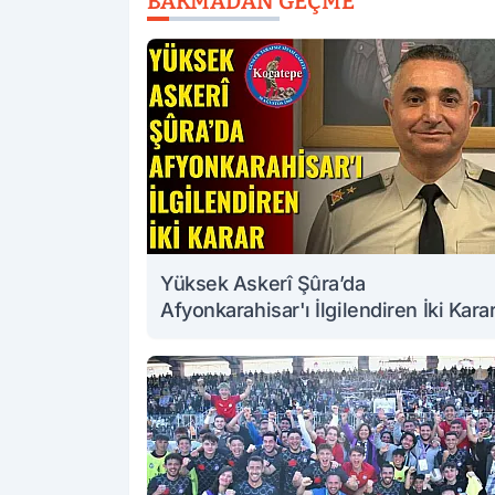
BAKMADAN GEÇME
Yüksek Askerî Şûra’da
Afyonkarahisar'ı İlgilendiren İki Kara