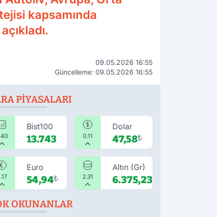
tejisi kapsamında
açıkladı.
09.05.2026 16:55
Güncelleme: 09.05.2026 16:55
RA PIYASALARI
Bist100
Dolar
.40
0.11
13.743
47,58
₺
Euro
Altın (Gr)
.17
2.31
54,94
₺
6.375,23
₺
OK OKUNANLAR