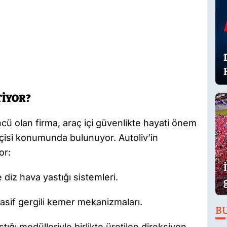
TİYOR?
cü olan firma, araç içi güvenlikte hayati önem
çisi konumunda bulunuyor. Autoliv’in
or:
 diz hava yastığı sistemleri.
pasif gergili kemer mekanizmaları.
B
tığı modülleriyle birlikte üretilen direksiyon