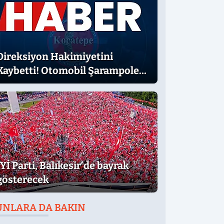
Direksiyon Hakimiyetini
Kaybetti! Otomobil Şarampole
Uçtu
İYİ Parti, Balıkesir’de bayrak
gösterecek
UNLARA DA BAKIN