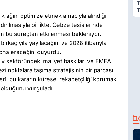
T
T
stik ağını optimize etmek amacıyla alındığı
M
ndırılmasıyla birlikte, Gebze tesislerinde
G
nın bu süreçten etkilenmesi bekleniyor.
irkaç yıla yayılacağını ve 2028 itibarıyla
ona ereceğini duyurdu.
tiv sektöründeki maliyet baskıları ve EMEA
i noktalara taşıma stratejisinin bir parçası
ileri, bu kararın küresel rekabetçiliği korumak
 olduğunu vurguladı.
İL