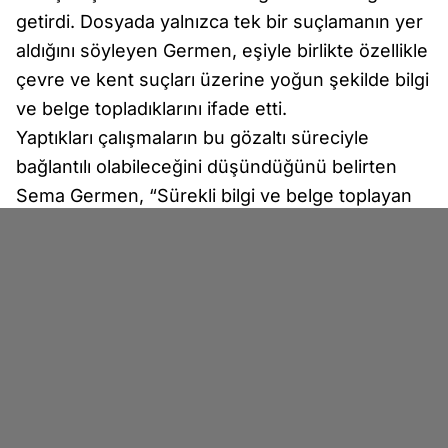
getirdi. Dosyada yalnızca tek bir suçlamanın yer
aldığını söyleyen Germen, eşiyle birlikte özellikle
çevre ve kent suçları üzerine yoğun şekilde bilgi
ve belge topladıklarını ifade etti.
Yaptıkları çalışmaların bu gözaltı süreciyle
bağlantılı olabileceğini düşündüğünü belirten
Sema Germen, “Sürekli bilgi ve belge toplayan
biriydi. O yüzden olabilir diye düşünüyorum.
Genelde çevreyle ilgili, kent suçlarıyla ilgili çok
çalışma yapıyorduk beraber. Sadece tahmin
yürütüyorum” şeklinde konuştu.
İFADE VERDİKTEN SONRA SERBEST BIRAKILDI
Gözaltına alındıktan sonra İstanbul Çağlayan’daki
İstanbul Adliyesi’ne sevk edilen Murat Germen,