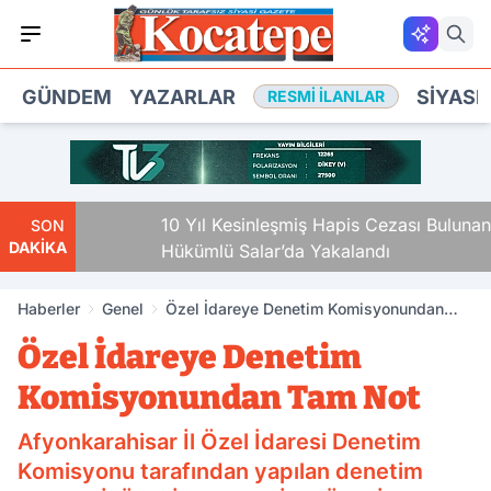
GÜNDEM
YAZARLAR
SIYASE
RESMI İLANLAR
10 Yıl Kesinleşmiş Hapis Cezası Bulunan
SON
DAKİKA
Hükümlü Salar’da Yakalandı
Haberler
Genel
Özel İdareye Denetim Komisyonundan
Tam Not
Özel İdareye Denetim
Komisyonundan Tam Not
Afyonkarahisar İl Özel İdaresi Denetim
Komisyonu tarafından yapılan denetim