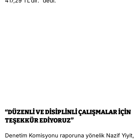
417,29 TL’dir.” dedi.
“DÜZENLİ VE DİSİPLİNLİ ÇALIŞMALAR İÇİN
TEŞEKKÜR EDİYORUZ”
Denetim Komisyonu raporuna yönelik Nazif Yiyit,