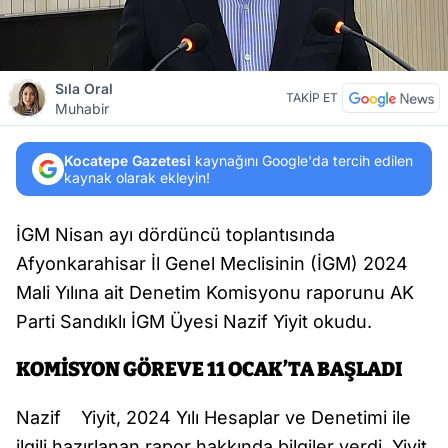
Sıla Oral
TAKİP ET
Muhabir
Kocatepe Gazetesi
kaynağını Google'da tercih edilen
kaynak olarak ekleyin!
İGM Nisan ayı dördüncü toplantısında
Afyonkarahisar İl Genel Meclisinin (İGM) 2024
Mali Yılına ait Denetim Komisyonu raporunu AK
Parti Sandıklı İGM Üyesi Nazif Yiyit okudu.
KOMİSYON GÖREVE 11 OCAK’TA BAŞLADI
Nazif Yiyit, 2024 Yılı Hesaplar ve Denetimi ile
ilgili hazırlanan rapor hakkında bilgiler verdi. Yiyit,