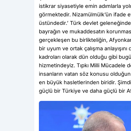
istikrar siyasetiyle emin adımlarla yo
görmektedir. Nizamülmülk’ün ifade ett
üstündedir.’ Türk devlet geleneğinde m
bayrağın ve mukaddesatın korunmasıd
gerçekleşen bu birlikteliğin, Afyonka
bir uyum ve ortak çalışma anlayışını
kadroları olarak dün olduğu gibi bugü
hizmetindeyiz. Tıpkı Milli Mücadele 
insanların vatan söz konusu olduğunda
en büyük hasletlerinden biridir. Şimd
güçlü bir Türkiye ve daha güçlü bir A