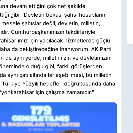
luna devam ettiğini çok net şekilde
iği gibi, ‘Devletin bekası şahsi hesapların
esele şahıslar değil; devletin, milletin,
ır. Cumhurbaşkanımızın takdirleriyle
rahisar’ımız için yapılacak hizmetlerde güçlü
 daha da pekiştireceğine inanıyorum. AK Parti
n de aynı yerde, milletimizin ve devletimizin
döneminde olduğu gibi, farklı görüşlerden
 aynı çatı altında birleşebilmesi, bu milletin
i Türkiye Yüzyılı hedefleri doğrultusunda daha
fyonkarahisar için çalışma zamanıdır.”