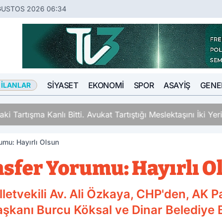
ĞUSTOS 2026 06:34
SIYASET
EKONOMI
SPOR
ASAYIŞ
GENE
 İLANLAR
ki Tartışma Kanlı Bitti. Avukat Tartıştığı Meslektaşını İki Y
mu: Hayırlı Olsun
sfer Yorumu: Hayırlı O
letvekili Av. Ali Özkaya, CHP'den, AK P
şkanı Burcu Köksal ve Dinar Belediye 