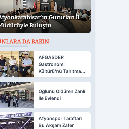
Afyonkarahisar'ın Gururları İl
Müdürüyle Buluştu
UNLARA DA BAKIN
AFGASDER
Gastronomi
Kültürü'nü Tanıtmak
İçin Çalışıyor
Oğlunu Öldüren Zanlı
İle Evlendi
Afyonspor Taraftarı
Bu Akşam Zafer