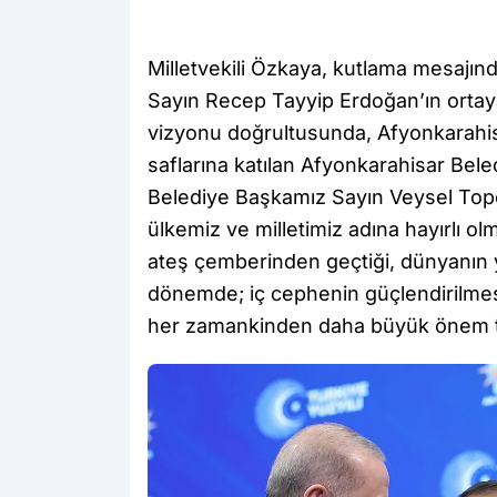
Milletvekili Özkaya, kutlama mesajın
Sayın Recep Tayyip Erdoğan’ın ortaya
vizyonu doğrultusunda, Afyonkarahis
saflarına katılan Afyonkarahisar Bel
Belediye Başkamız Sayın Veysel Topç
ülkemiz ve milletimiz adına hayırlı ol
ateş çemberinden geçtiği, dünyanın ye
dönemde; iç cephenin güçlendirilmesi,
her zamankinden daha büyük önem t