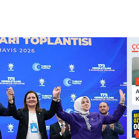
Ç
A
K
A