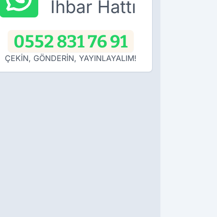
İhbar Hattı
0552 831 76 91
ÇEKİN, GÖNDERİN, YAYINLAYALIM!