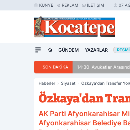
KÜNYE
REKLAM
İLETIŞIM
07 A
GÜNDEM
YAZARLAR
RESMI
14:30
Avukatlar Arasında
SON DAKİKA
Haberler
Siyaset
Özkaya'dan Transfer Yoru
Özkaya'dan Tran
AK Parti Afyonkarahisar Mil
Afyonkarahisar Belediye Ba