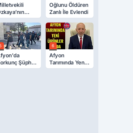
illetvekili
Oğlunu Öldüren
zkaya’nın
Zanlı İle Evlendi
ğluna İftira
tıldı
5
6
fyon'da
Afyon
orkunç Şüphe!
Tarımında Yeni
üştü Mü,
Ürünler Yolda
ldürüldü Mü!