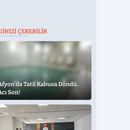
GINIZI ÇEKEBILIR
Afyon'da Tatil Kabusa Döndü,
Acı Son!