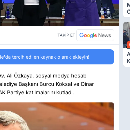
M
Ö
O
A
TAKİP ET
A
'da tercih edilen kaynak olarak ekleyin!
K
D
Ö
 Av. Ali Özkaya, sosyal medya hesabı
elediye Başkanı Burcu Köksal ve Dinar
Partiye katılmalarını kutladı.