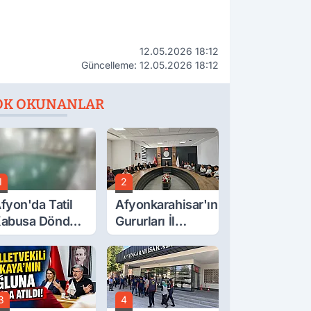
12.05.2026 18:12
Güncelleme: 12.05.2026 18:12
OK OKUNANLAR
1
2
fyon'da Tatil
Afyonkarahisar'ın
abusa Döndü,
Gururları İl
cı Son!
Müdürüyle
Buluştu
3
4