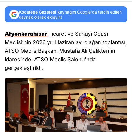
Kocatepe Gazetesi
kaynağını Google'da tercih edilen
kaynak olarak ekleyin!
Afyonkarahisar
Ticaret ve Sanayi Odası
Meclisi’nin 2026 yılı Haziran ayı olağan toplantısı,
ATSO Meclis Başkanı Mustafa Ali Çelikten’in
idaresinde, ATSO Meclis Salonu’nda
gerçekleştirildi.