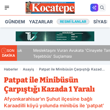
GÜNDEM
YAZARLAR
SIYASE
RESMI İLANLAR
 Çocuk
Meslektaşını Vuran Avukata 'Cinayete Tam
SON
DAKİKA
Teşebbüs' Suçlaması
Haberler
Asayiş
Patpat ile Minibüsün Çarpıştığı Kazada 1
Yaralı
Patpat ile Minibüsün
Çarpıştığı Kazada 1 Yaralı
Afyonkarahisar'ın Şuhut ilçesine bağlı
Karaadilli köyü yolunda minibüs ile 'patpat'