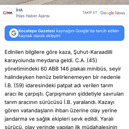
İHA
TAKİP ET
İhlas Haber Ajansı
Kocatepe Gazetesi
kaynağını Google'da tercih edilen
kaynak olarak ekleyin!
Edinilen bilgilere göre kaza, Şuhut-Karaadilli
karayolunda meydana geldi. C.A. (45)
yönetimindeki 60 ABB 146 plakalı minibüs, seyir
halindeyken henüz belirlenemeyen bir nedenle
İ.B. (59) idaresindeki patpat adı verilen tarım
aracı ile çarpıştı. Çarpışmanın şiddetiyle savrulan
tarım aracının sürücüsü İ.B. yaralandı. Kazayı
gören vatandaşların ihbarı üzerine olay yerine
jandarma ve sağlık ekipleri sevk edildi. Yaralı
sürücü, olay yerinde yapılan ilk müdahalesinin