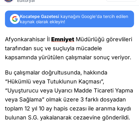
Editöryal
Kocatepe Gazetesi
kaynağını Google'da tercih edilen
kaynak olarak ekleyin!
Afyonkarahisar İl
Emniyet
Müdürlüğü görevlileri
tarafından suç ve suçluyla mücadele
kapsamında yürütülen çalışmalar sonuç veriyor.
Bu çalışmalar doğrultusunda, hakkında
“Hükümlü veya Tutuklunun Kaçması”,
“Uyuşturucu veya Uyarıcı Madde Ticareti Yapma
veya Sağlama” olmak üzere 3 farklı dosyadan
toplam 12 yıl 10 ay hapis cezası ile aranma kaydı
bulunan S.G. yakalanarak cezaevine gönderildi.