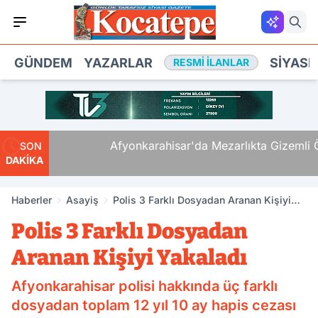
GÜNDEM
YAZARLAR
SIYASE
RESMI İLANLAR
Mü,
Afyonkarahisar'da Mezarlıkta Gizemli Ölü
SON
DAKİKA
Haberler
Asayiş
Polis 3 Farklı Dosyadan Aranan Kişiyi
Yakaladı
Polis 3 Farklı Dosyadan
Aranan Kişiyi Yakaladı
Afyonkarahisar polisi hakkında üç farklı
dosyadan toplam 12 yıl 10 ay hapis cezası