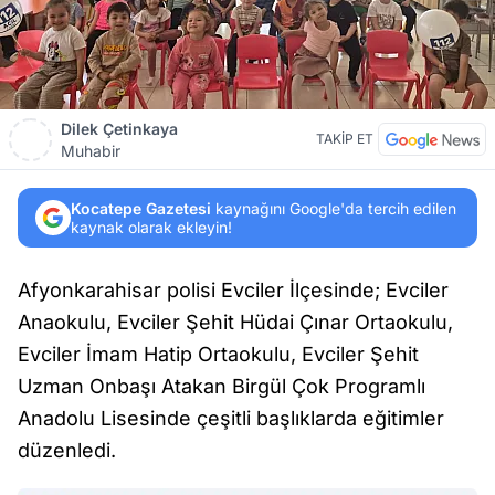
Dilek Çetinkaya
TAKİP ET
Muhabir
Kocatepe Gazetesi
kaynağını Google'da tercih edilen
kaynak olarak ekleyin!
Afyonkarahisar polisi Evciler İlçesinde; Evciler
Anaokulu, Evciler Şehit Hüdai Çınar Ortaokulu,
Evciler İmam Hatip Ortaokulu, Evciler Şehit
Uzman Onbaşı Atakan Birgül Çok Programlı
Anadolu Lisesinde çeşitli başlıklarda eğitimler
düzenledi.