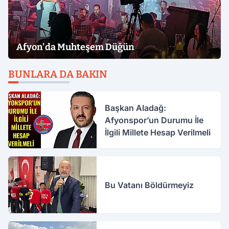
Afyon'da Muhteşem Düğün
BUNLARA DA BAKIN
Başkan Aladağ:
Afyonspor’un Durumu İle
İlgili Millete Hesap Verilmeli
Bu Vatanı Böldürmeyiz