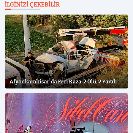
İLGINIZI ÇEKEBILIR
Afyonkarahisar'da Feci Kaza: 2 Ölü, 2 Yaralı