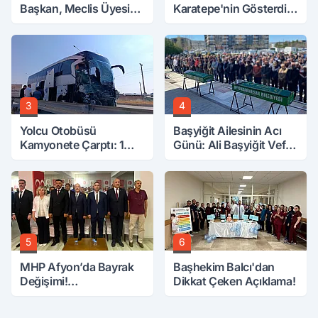
Başkan, Meclis Üyesini
Karatepe'nin Gösterdiği
Hobi Bahçesinden
Yerler Didik Didik
Attırdı
Aranıyor
3
4
Yolcu Otobüsü
Başyiğit Ailesinin Acı
Kamyonete Çarptı: 1
Günü: Ali Başyiğit Vefat
Ölü, 15 Yaralı
Etti
5
6
MHP Afyon’da Bayrak
Başhekim Balcı'dan
Değişimi!
Dikkat Çeken Açıklama!
Danaoğlu’ndan Dikkat
Çeken Mesaj