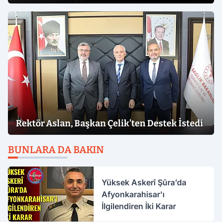
Rektör Aslan, Başkan Çelik’ten Destek İstedi
BUNLARA DA BAKIN
Yüksek Askerî Şûra’da
Afyonkarahisar'ı
İlgilendiren İki Karar