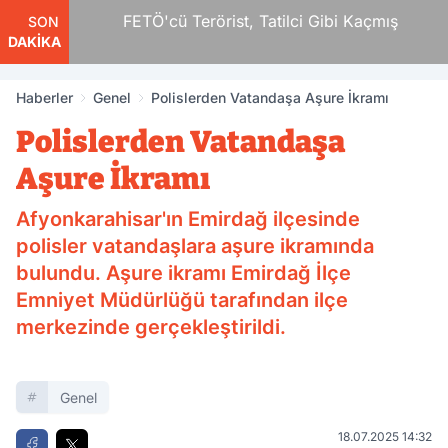
ar
FETÖ'cü Terörist, Tatilci Gibi Kaçmış
SON
DAKİKA
Haberler
Genel
Polislerden Vatandaşa Aşure İkramı
Polislerden Vatandaşa
Aşure İkramı
Afyonkarahisar'ın Emirdağ ilçesinde
polisler vatandaşlara aşure ikramında
bulundu. Aşure ikramı Emirdağ İlçe
Emniyet Müdürlüğü tarafından ilçe
merkezinde gerçekleştirildi.
Genel
18.07.2025 14:32