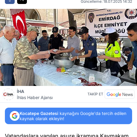
Güncelleme: 18.07.2025 14:32
İHA
TAKİP ET
İhlas Haber Ajansı
Kocatepe Gazetesi
kaynağını Google'da tercih edilen
kaynak olarak ekleyin!
Vatandaşlara yapılan aşure ikramına Kaymakam