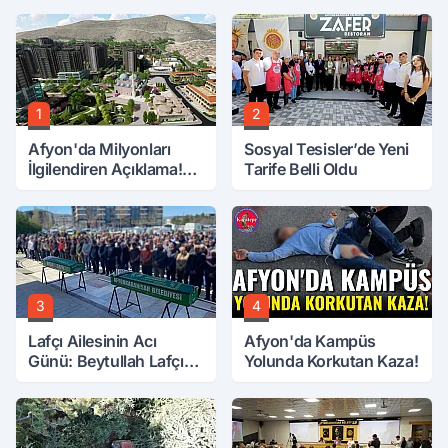
1
2
Afyon'da Milyonları
Sosyal Tesisler’de Yeni
İlgilendiren Açıklama!
Tarife Belli Oldu
Tarih Netleşti!
3
4
Lafçı Ailesinin Acı
Afyon'da Kampüs
Günü: Beytullah Lafçı
Yolunda Korkutan Kaza!
Vefat Etti